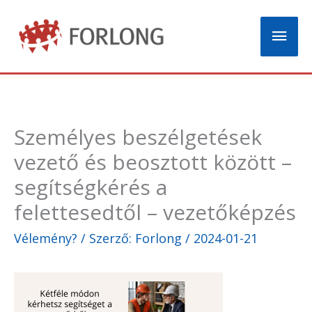
Skip
Mai
to
content
Men
Személyes beszélgetések
vezető és beosztott között –
segítségkérés a
felettesedtől – vezetőképzés
Vélemény?
/ Szerző:
Forlong
/
2024-01-21