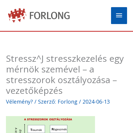
Skip
Mai
to
content
Men
Stressz^J stresszkezelés egy
mérnök szemével – a
stresszorok osztályozása –
vezetőképzés
Vélemény?
/ Szerző:
Forlong
/
2024-06-13