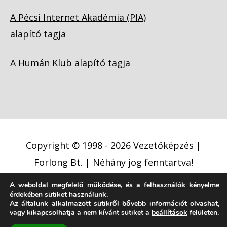
A Pécsi Internet Akadémia (PIA)
alapító tagja
A
Humán Klub
alapító tagja
Copyright © 1998 - 2026
Vezetőképzés |
Forlong Bt.
| Néhány jog fenntartva!
A weboldal megfelelő működése, és a felhasználók kényelme
Adatkezelési tájékoztató
érdekében sütiket használunk.
Cookie (süti) szabályzat
Jogi nyilatkozat
Az általunk alkalmazott sütikről bővebb információt olvashat,
vagy kikapcsolhatja a nem kívánt sütiket a
beállítások
felületen.
Jogi közlemény