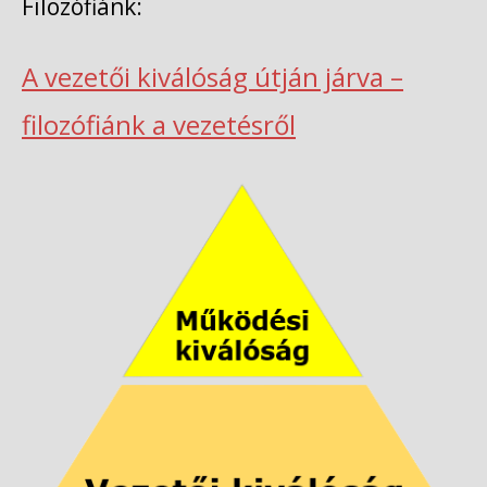
Filozófiánk:
A vezetői kiválóság útján járva –
filozófiánk a vezetésről