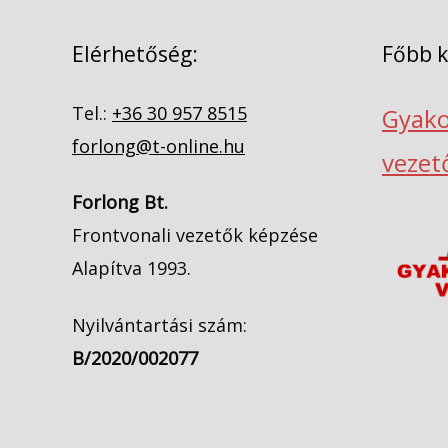
Elérhetőség:
Főbb 
Tel.:
+36 30 957 8515
Gyako
forlong@t-online.hu
vezet
Forlong Bt.
Frontvonali vezetők képzése
Alapítva 1993.
Nyilvántartási szám:
B/2020/002077