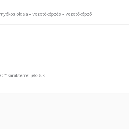
 árnyékos oldala – vezetőképzés – vezetőképző
et
*
karakterrel jelöltük