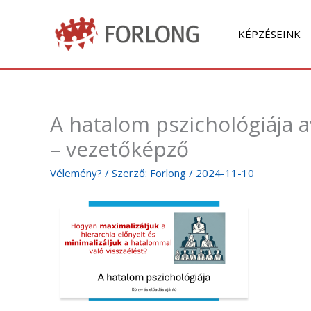
Skip
to
KÉPZÉSEINK
content
A hatalom pszichológiája a
– vezetőképző
Vélemény?
/ Szerző:
Forlong
/
2024-11-10