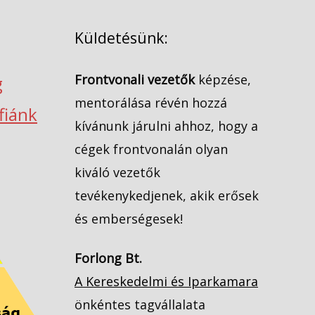
Küldetésünk:
Frontvonali vezetők
képzése,
g
mentorálása révén hozzá
ófiánk
kívánunk járulni ahhoz, hogy a
cégek frontvonalán olyan
kiváló vezetők
tevékenykedjenek, akik erősek
és emberségesek!
Forlong Bt.
A Kereskedelmi és Iparkamara
önkéntes tagvállalata