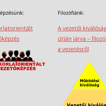
képzésünk:
Filozófiánk:
rlatorientált
A vezetői kiválósá
őképzés
útján járva – filoz
a vezetésről