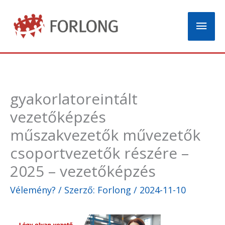
Skip
Mai
to
content
Men
gyakorlatoreintált
vezetőképzés
műszakvezetők művezetők
csoportvezetők részére –
2025 – vezetőképzés
Vélemény?
/ Szerző:
Forlong
/
2024-11-10