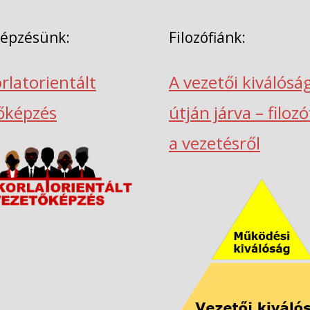
képzésünk:
Filozófiánk:
rlatorientált
A vezetői kiválósá
őképzés
útján járva – filoz
a vezetésről