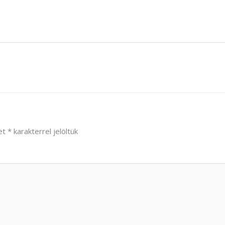
et
*
karakterrel jelöltük