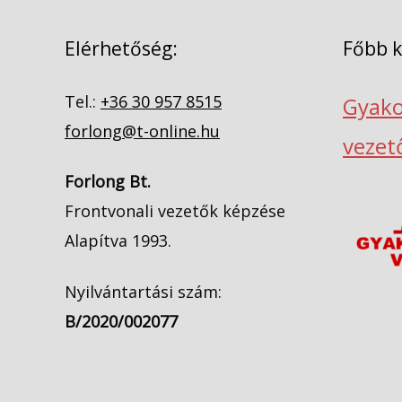
Elérhetőség:
Főbb 
Tel.:
+36 30 957 8515
Gyako
forlong@t-online.hu
vezet
Forlong Bt.
Frontvonali vezetők képzése
Alapítva 1993.
Nyilvántartási szám:
B/2020/002077