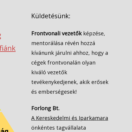
Küldetésünk:
Frontvonali vezetők
képzése,
g
mentorálása révén hozzá
ófiánk
kívánunk járulni ahhoz, hogy a
cégek frontvonalán olyan
kiváló vezetők
tevékenykedjenek, akik erősek
és emberségesek!
Forlong Bt.
A Kereskedelmi és Iparkamara
önkéntes tagvállalata