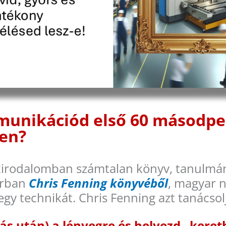
unikációd első 60 másodper
yen?
kirodalomban számtalan könyv, tanulmá
orban
Chris Fenning könyvéből
, magyar n
y technikát. Chris Fenning azt tanácsol
ás után) a lényegre és helyezd „keret