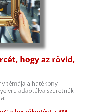
cét, hogy az rövid,
ny témája a hatékony
yelvre adaptálva szeretnék
ja:
be” a beszélgetést a 3M