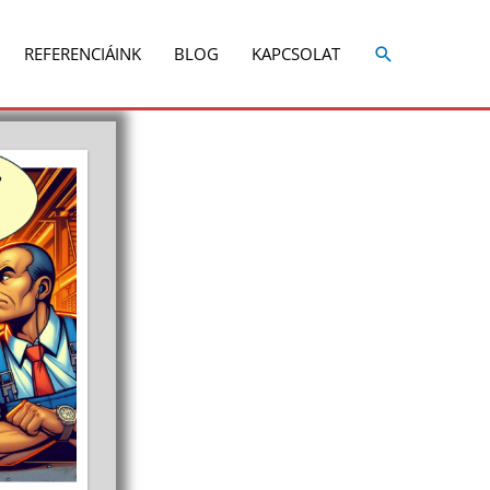
Share
Share
on
on
REFERENCIÁINK
BLOG
KAPCSOLAT