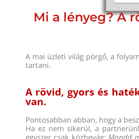
Mi a lényeg? A 
A mai üzleti világ pörgő, a foly
tartani.
A rövid, gyors és hat
van.
Pontosabban abban, hogy a beszé
Ha ez nem sikerül, a partnerün
egyszer csak közbevág:
Mondd má