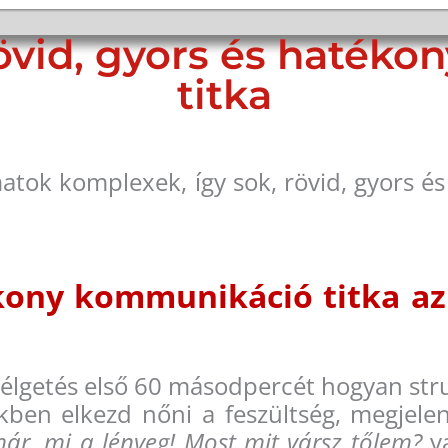
rövid, gyors és haték
titka
amatok komplexek, így sok, rövid, gyors é
ékony kommunikáció titka a
lgetés első 60 másodpercét hogyan stru
kben elkezd nőni a feszültség, megjele
r, mi a lényeg! Most mit vársz tőlem?
v