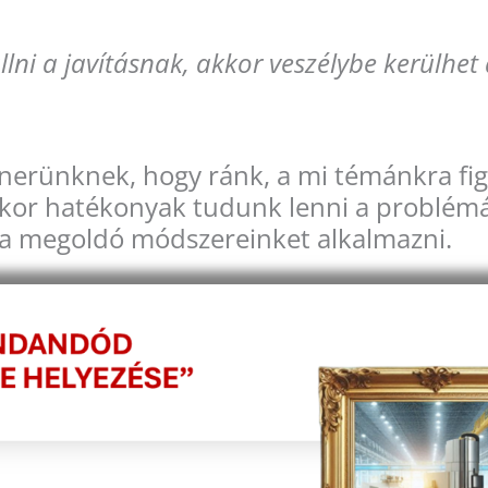
i a javításnak, akkor veszélybe kerülhet a
tnerünknek, hogy ránk, a mi témánkra figy
akkor hatékonyak tudunk lenni a problém
ma megoldó módszereinket alkalmazni.