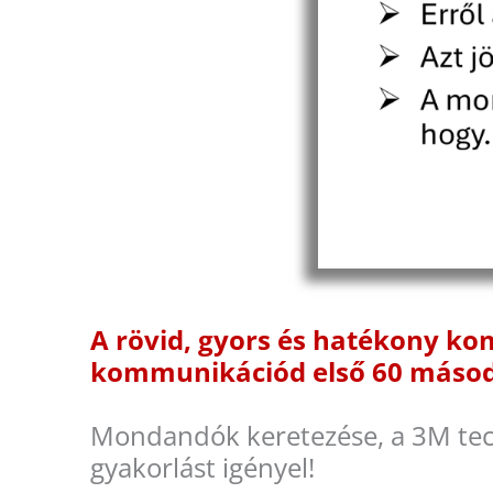
A rövid, gyors és hatékony kom
kommunikációd első 60 másod
Mondandók keretezése, a 3M tec
gyakorlást igényel!