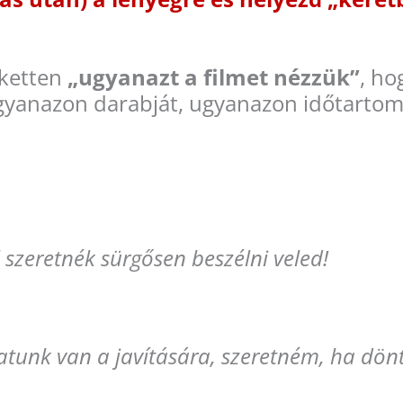
dketten
„ugyanazt a filmet nézzük”
, ho
ugyanazon darabját, ugyanazon időtarto
 szeretnék sürgősen beszélni veled!
atunk van a javítására, szeretném, ha dönt