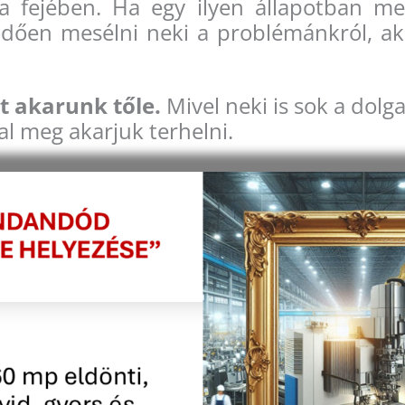
a fejében. Ha egy ilyen állapotban m
dően mesélni neki a problémánkról, ak
t akarunk tőle.
Mivel neki is sok a dolga
al meg akarjuk terhelni.