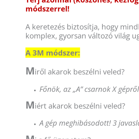
módszerrel!
A keretezés biztosítja, hogy min
komplex, gyorsan változó világ 
A 3M módszer:
M
iről akarok beszélni veled?
Főnök, az „A” csarnok X gépről
M
iért akarok beszélni veled?
A gép meghibásodott! 3 javasl
M