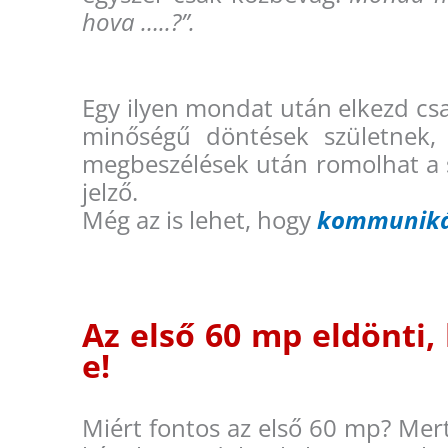
hova …..?”.
Egy ilyen mondat után elkezd c
minőségű döntések születnek,
megbeszélések után romolhat a 
jelző.
Még az is lehet, hogy
kommuniká
Az első 60 mp eldönti,
e!
Miért fontos az első 60 mp? Mer