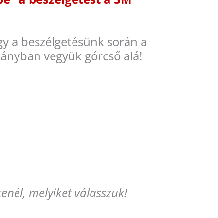
gy a beszélgetésünk során a
mányban vegyük górcső alá!
enél, melyiket válasszuk!