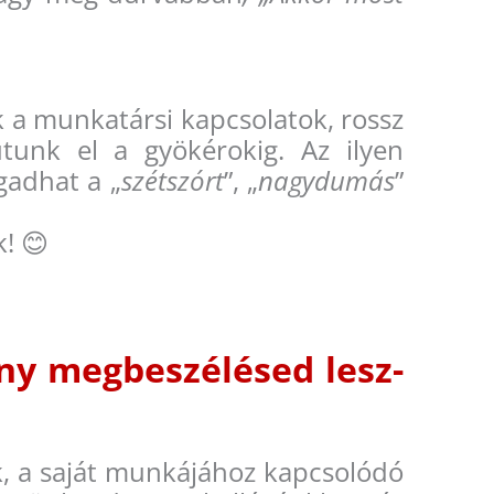
a munkatársi kapcsolatok, rossz
unk el a gyökérokig. Az ilyen
gadhat a „
szétszórt
”, „
nagydumás
”
! 😊
ony megbeszélésed lesz-
k, a saját munkájához kapcsolódó