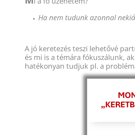
i a fő üzenetem?
Ha nem tudunk azonnal nekiálln
A jó keretezés teszi lehetővé par
és mi is a témára fókuszálunk, 
hatékonyan tudjuk pl. a problé