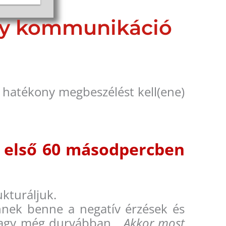
ony kommunikáció
s hatékony megbeszélést kell(ene)
z első 60 másodpercben
kturáljuk.
nnek benne a negatív érzések és
agy még durvábban
, „Akkor most