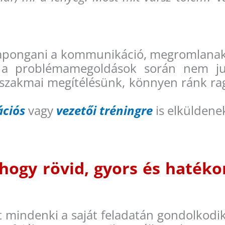
sapongani a kommunikáció, megromlanak 
 a problémamegoldások során nem jut
szakmai megítélésünk, könnyen ránk ra
ciós
vagy
vezetői tréningre
is elküldenek
 hogy rövid, gyors és haték
t mindenki a saját feladatán gondolkodi