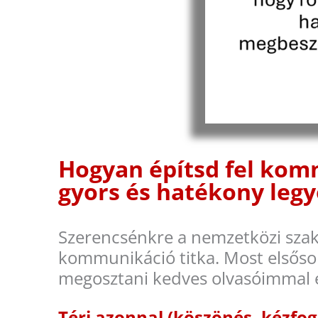
Hogyan építsd fel komm
gyors és hatékony leg
Szerencsénkre a nemzetközi sza
kommunikáció titka. Most elsős
megosztani kedves olvasóimmal eg
Térj azonnal (köszönés, kézfog