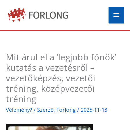
Skip
Mai
to
content
Men
Mit árul el a ‘legjobb főnök’
kutatás a vezetésről –
vezetőképzés, vezetői
tréning, középvezetői
tréning
Vélemény?
/ Szerző:
Forlong
/
2025-11-13