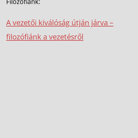
Filozófiánk:
A vezetői kiválóság útján járva –
filozófiánk a vezetésről