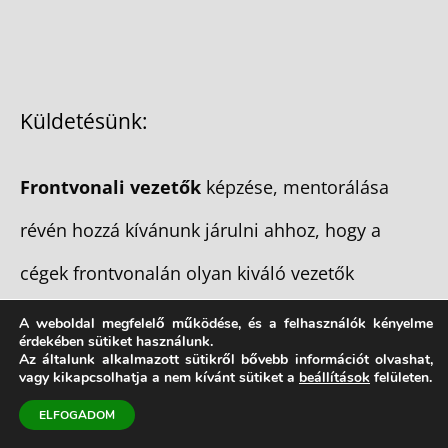
Küldetésünk:
Frontvonali vezetők
képzése, mentorálása
révén hozzá kívánunk járulni ahhoz, hogy a
cégek frontvonalán olyan kiváló vezetők
tevékenykedjenek, akik erősek és
A weboldal megfelelő működése, és a felhasználók kényelme
érdekében sütiket használunk.
emberségesek!
Az általunk alkalmazott sütikről bővebb információt olvashat,
vagy kikapcsolhatja a nem kívánt sütiket a
beállítások
felületen.
ELFOGADOM
Forlong Bt.