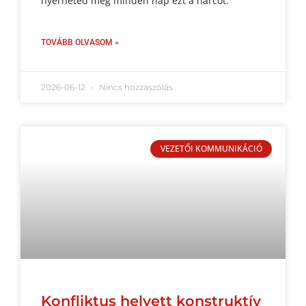
nyerheted meg minden nap ezt a harcot.
TOVÁBB OLVASOM »
2026-06-12
Nincs hozzászólás
VEZETŐI KOMMUNIKÁCIÓ
Konfliktus helyett konstruktív