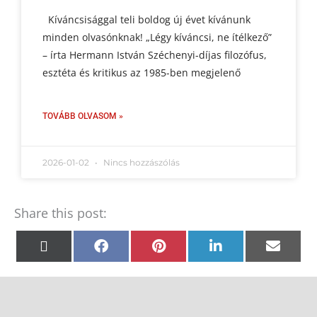
Kíváncsisággal teli boldog új évet kívánunk
minden olvasónknak! „Légy kíváncsi, ne ítélkező”
– írta Hermann István Széchenyi-díjas filozófus,
esztéta és kritikus az 1985-ben megjelenő
TOVÁBB OLVASOM »
2026-01-02
Nincs hozzászólás
Share this post:
Share
Share
Share
Share
Shar
X
Facebook
Pinterest
LinkedIn
Emai
on
on
on
on
on
(Twitter)