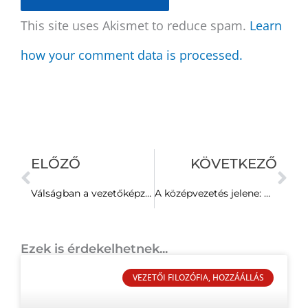
This site uses Akismet to reduce spam.
Learn
how your comment data is processed.
Előző
Kö
ELŐZŐ
KÖVETKEZŐ
Válságban a vezetőképzés! – Mi lehet a kiút a Forbes szerint?
A középvezetés jelene: Mission Impossible
Ezek is érdekelhetnek...
VEZETŐI FILOZÓFIA, HOZZÁÁLLÁS