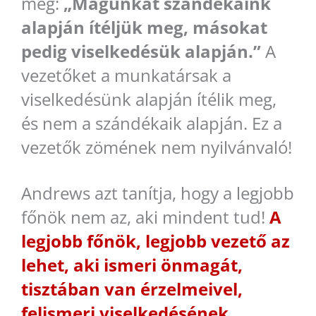
meg:
„Magunkat szándékaink
alapján ítéljük meg, másokat
pedig viselkedésük alapján.”
A
vezetőket a munkatársak a
viselkedésünk alapján ítélik meg,
és nem a szándékaik alapján. Ez a
vezetők zömének nem nyilvánvaló!
Andrews azt tanítja, hogy a legjobb
főnök nem az, aki mindent tud!
A
legjobb főnök, legjobb vezető az
lehet, aki ismeri önmagát,
tisztában van érzelmeivel,
felismeri viselkedésének