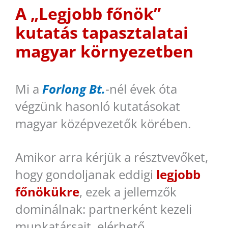
A „Legjobb főnök”
kutatás tapasztalatai
magyar környezetben
Mi a
Forlong Bt.
-nél évek óta
végzünk hasonló kutatásokat
magyar középvezetők körében.
Amikor arra kérjük a résztvevőket,
hogy gondoljanak eddigi
legjobb
főnökükre
, ezek a jellemzők
dominálnak: partnerként kezeli
munkatársait, elérhető,