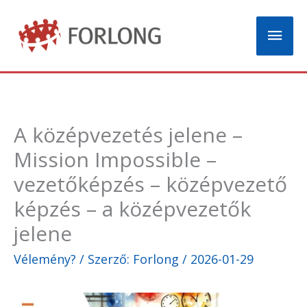
Skip
Mai
to
content
Men
A középvezetés jelene –
Mission Impossible –
vezetőképzés – középvezető
képzés – a középvezetők
jelene
Vélemény?
/ Szerző:
Forlong
/
2026-01-29