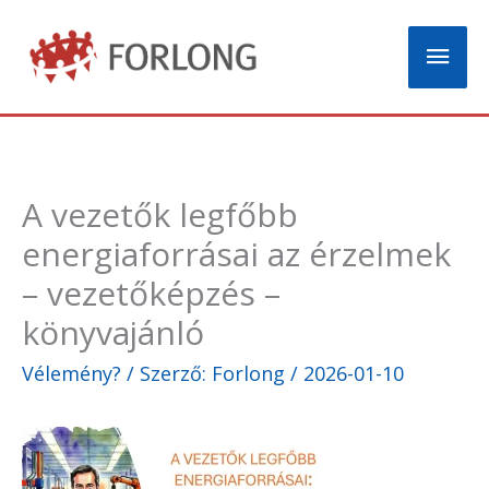
Skip
Mai
to
content
Men
A vezetők legfőbb
energiaforrásai az érzelmek
– vezetőképzés –
könyvajánló
Vélemény?
/ Szerző:
Forlong
/
2026-01-10