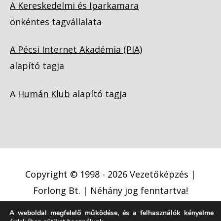
A Kereskedelmi és Iparkamara
önkéntes tagvállalata
A Pécsi Internet Akadémia (PIA)
alapító tagja
A
Humán Klub
alapító tagja
Copyright © 1998 - 2026
Vezetőképzés |
Forlong Bt.
| Néhány jog fenntartva!
A weboldal megfelelő működése, és a felhasználók kényelme
Adatkezelési tájékoztató