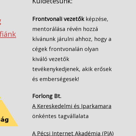
Küldetésünk:
Frontvonali vezetők
képzése,
g
mentorálása révén hozzá
ófiánk
kívánunk járulni ahhoz, hogy a
cégek frontvonalán olyan
kiváló vezetők
tevékenykedjenek, akik erősek
és emberségesek!
Forlong Bt.
A Kereskedelmi és Iparkamara
önkéntes tagvállalata
A Pécsi Internet Akadémia (PIA)