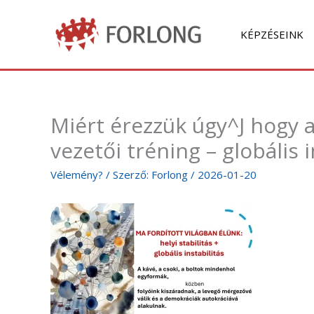
Skip
to
KÉPZÉSEINK
content
Miért érezzük úgy^J hogy a
vezetői tréning – globális i
Vélemény?
/ Szerző:
Forlong
/
2026-01-20