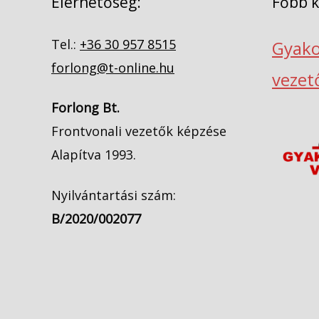
Elérhetőség:
Főbb 
Tel.:
+36 30 957 8515
Gyako
forlong@t-online.hu
vezet
Forlong Bt.
Frontvonali vezetők képzése
Alapítva 1993.
Nyilvántartási szám:
B/2020/002077