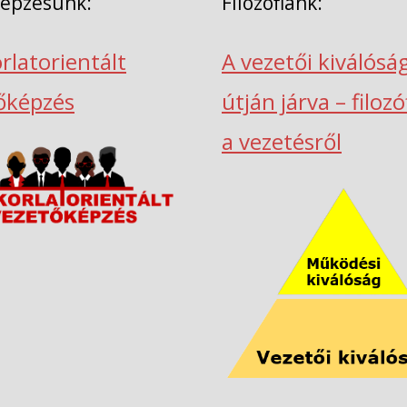
képzésünk:
Filozófiánk:
rlatorientált
A vezetői kiválósá
őképzés
útján járva – filoz
a vezetésről