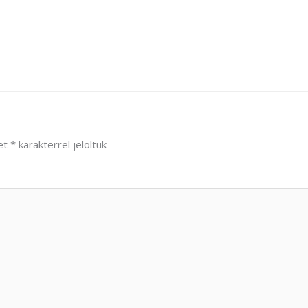
et
*
karakterrel jelöltük