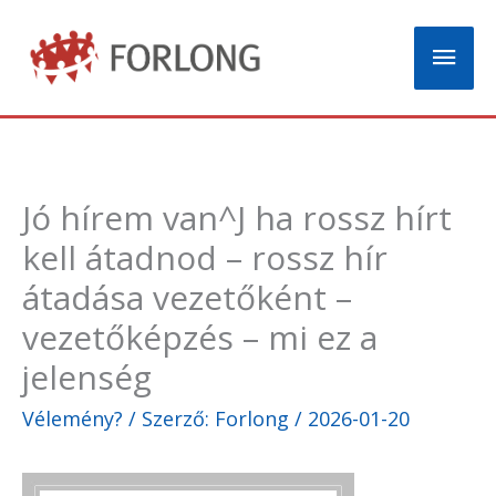
Skip
Mai
to
content
Men
Jó hírem van^J ha rossz hírt
kell átadnod – rossz hír
átadása vezetőként –
vezetőképzés – mi ez a
jelenség
Vélemény?
/ Szerző:
Forlong
/
2026-01-20