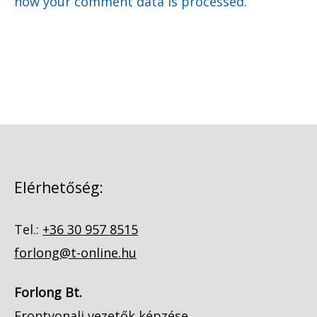
how your comment data is processed.
Elérhetőség:
Tel.:
+36 30 957 8515
forlong@t-online.hu
Forlong Bt.
Frontvonali vezetők képzése