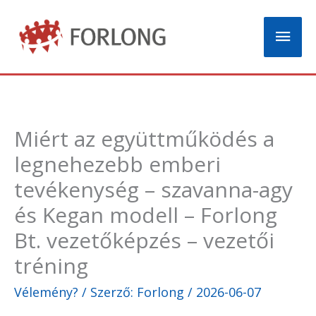
Skip
Mai
to
content
Men
Miért az együttműködés a
legnehezebb emberi
tevékenység – szavanna-agy
és Kegan modell – Forlong
Bt. vezetőképzés – vezetői
tréning
Vélemény?
/ Szerző:
Forlong
/
2026-06-07