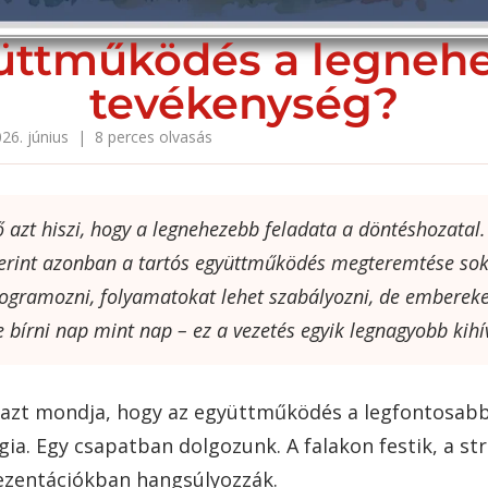
yüttműködés a legneh
tevékenység?
26. június | 8 perces olvasás
ő azt hiszi, hogy a legnehezebb feladata a döntéshozatal.
zerint azonban a tartós együttműködés megteremtése so
rogramozni, folyamatokat lehet szabályozni, de emberek
bírni nap mint nap – ez a vezetés egyik legnagyobb kihí
 azt mondja, hogy az együttműködés a legfontosabb
ia. Egy csapatban dolgozunk. A falakon festik, a str
ezentációkban hangsúlyozzák.