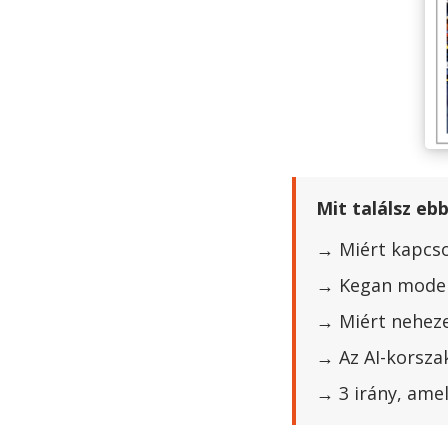
Mit találsz eb
→ Miért kapcso
→ Kegan modellj
→ Miért nehez
→ Az AI-korsza
→ 3 irány, amel