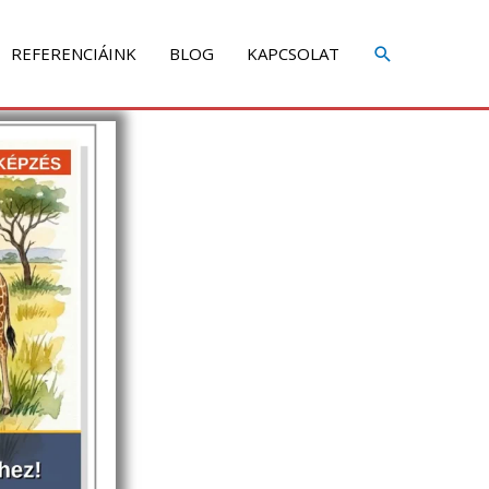
Share
Share
on
on
REFERENCIÁINK
BLOG
KAPCSOLAT