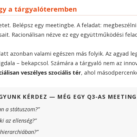
gy a tárgyalóteremben
zetet. Belépsz egy meetingbe. A feladat: megbeszéln
sait. Racionálisan nézve ez egy együttműködési felad
att azonban valami egészen más folyik. Az agyad le
igdala – bekapcsol. Számára a tárgyaló nem az innov
iálisan veszélyes szociális tér
, ahol másodpercenkén
GYUNK KÉRDEZ — MÉG EGY Q3-AS MEETING
an a státuszom?”
ki az ellenség?”
 hierarchiában?”