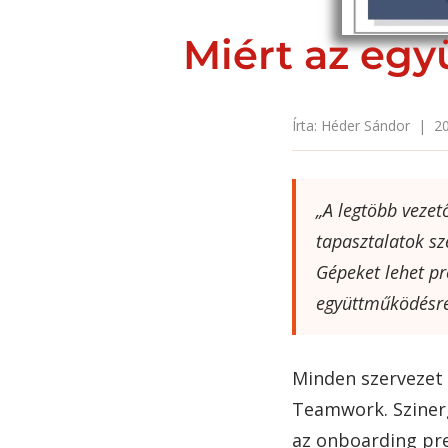
Miért az eg
Írta: Héder Sándor | 20
„A legtöbb vezet
tapasztalatok s
Gépeket lehet p
együttműködésre 
Minden szervezet
Teamwork. Szinerg
az onboarding pr