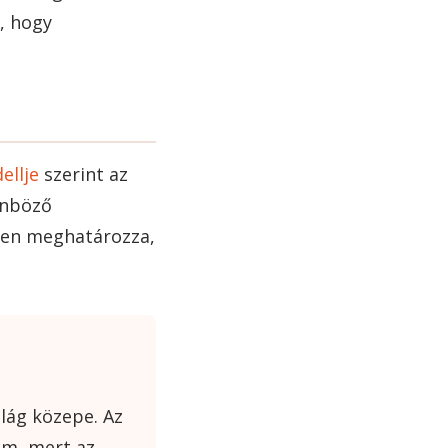
, hogy
ellje
szerint az
önböző
ően meghatározza,
ilág közepe. Az
em, mert az