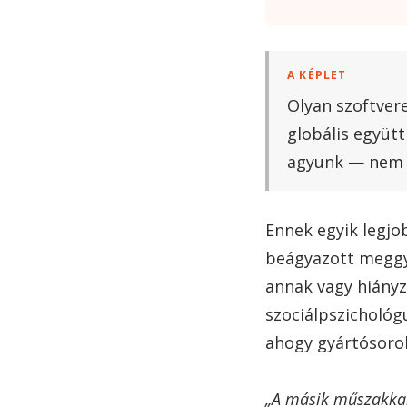
A KÉPLET
Olyan szoftvere
globális együt
agyunk — nem k
Ennek egyik legj
beágyazott meggyő
annak vagy hiányz
szociálpszichológ
ahogy gyártósoro
„A másik műszakkal