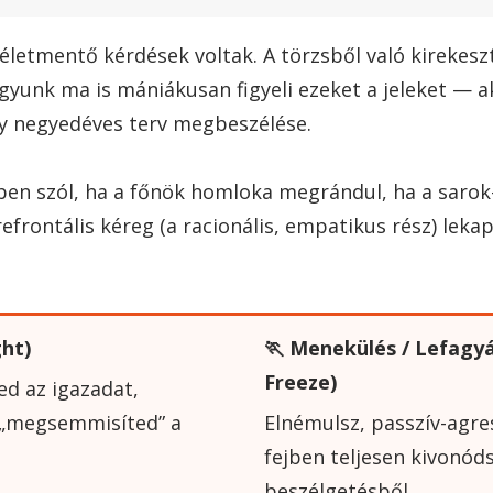
életmentő kérdések voltak. A törzsből való kirekeszt
 agyunk ma is mániákusan figyeli ezeket a jeleket — ak
y negyedéves terv megbeszélése.
ben szól, ha a főnök homloka megrándul, ha a sarok
efrontális kéreg (a racionális, empatikus rész) leka
ht)
🏃 Menekülés / Lefagyás
Freeze)
ed az igazadat,
n „megsemmisíted” a
Elnémulsz, passzív-agres
fejben teljesen kivonóds
beszélgetésből.