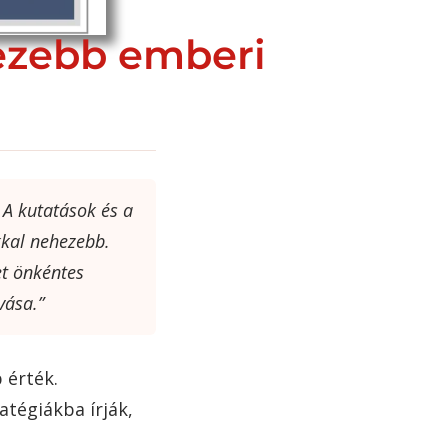
ezebb emberi
 A kutatások és a
kkal nehezebb.
et önkéntes
vása.”
 érték.
atégiákba írják,