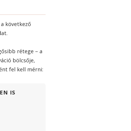
i a következő
at.
gősibb rétege – a
áció bölcsője,
t fel kell mérni:
EN IS