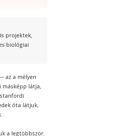
is projektek,
s biológiai
 az a mélyen
i másképp látja,
 stanfordi
dek óta látjuk,
.
uk a legtöbbször.