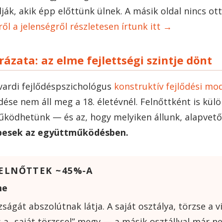
ák, akik épp előttünk ülnek. A másik oldal nincs ott
ről a jelenségről részletesen írtunk itt →
zata: az elme fejlettségi szintje dönt
vardi fejlődéspszichológus
konstruktív fejlődési mod
dése nem áll meg a 18. életévnél. Felnőttként is kül
űködhetünk — és az, hogy melyiken állunk, alapvet
pesek az együttműködésben.
FELNŐTTEK ~45%-A
me
zságát abszolútnak látja. A saját osztálya, törzse a v
a „saját törzssel” megy — a másik osztállyal már n