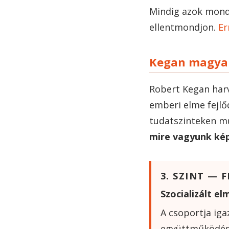
Mindig azok mondj
ellentmondjon.
Er
Kegan magyará
Robert Kegan har
emberi elme fejlő
tudatszinteken m
mire vagyunk ké
3. SZINT — 
Szocializált el
A csoportja iga
együttműködés 