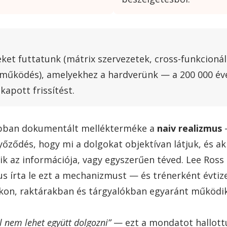
ket futtatunk (mátrix szervezetek, cross-funkcionál
tműködés), amelyekhez a hardverünk — a 200 000 éve
apott frissítést.
obban dokumentált mellékterméke a
naiv realizmus
—
ződés, hogy mi a dolgokat objektívan látjuk, és ak
ik az információja, vagy egyszerűen téved. Lee Ross
us írta le ezt a mechanizmust — és trénerként évtize
kon, raktárakban és tárgyalókban egyaránt működik
 nem lehet együtt dolgozni”
— ezt a mondatot hallott