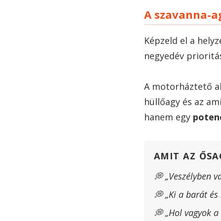
A szavanna-a
Képzeld el a hely
negyedév prioritá
A motorháztető al
hüllőagy és az am
hanem egy
potenc
AMIT AZ ŐSA
💭 „Veszélyben v
💭 „Ki a barát és 
💭 „Hol vagyok a