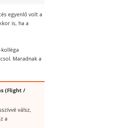
és egyenlő volt a
kor is, ha a
-kolléga
pcsol. Maradnak a
 (Flight /
szívvé válsz,
z a