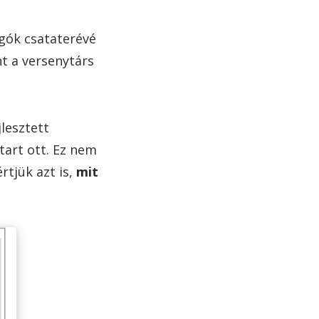
gók csataterévé
nt a versenytárs
lesztett
art ott. Ez nem
rtjük azt is,
mit