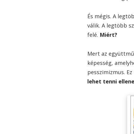
És mégis. A legtö
válik. A legtöbb 
felé.
Miért?
Mert az együttm
képesség, amelyh
pesszimizmus. Ez b
lehet tenni ellene