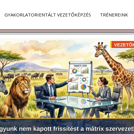
e
Share
on
GYAKORLATORIENTÁLT VEZETŐKÉPZÉS
TRÉNEREINK