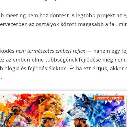
bb meeting nem hoz döntést. A legtöbb projekt az e
szervezetben az osztályok között magasabb a fal, mi
űködés
nem természetes emberi reflex
— hanem egy fej
ez az emberi elme többségének fejlődése még nem t
iológia és fejlődéslélektan. És ha ezt értjük, akkor é
.