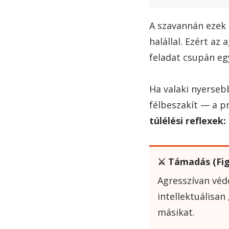
A szavannán ezek 
halállal. Ezért az
feladat csupán eg
Ha valaki nyerseb
félbeszakít — a pr
túlélési reflexek:
⚔️ Támadás (Fig
Agresszívan véd
intellektuálisa
másikat.