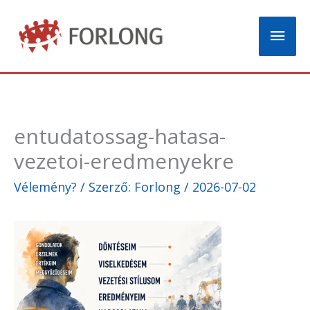
Skip
Mai
to
content
Men
entudatossag-hatasa-
vezetoi-eredmenyekre
Vélemény?
/ Szerző:
Forlong
/
2026-07-02