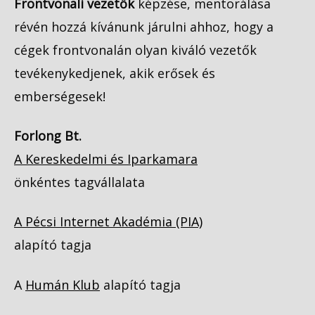
Frontvonali vezetők
képzése, mentorálása
révén hozzá kívánunk járulni ahhoz, hogy a
cégek frontvonalán olyan kiváló vezetők
tevékenykedjenek, akik erősek és
emberségesek!
Forlong Bt.
A Kereskedelmi és Iparkamara
önkéntes tagvállalata
A Pécsi Internet Akadémia (PIA)
alapító tagja
A
Humán Klub
alapító tagja