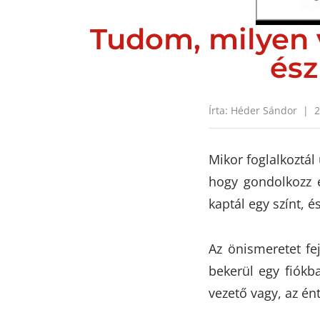
Tudom, milyen 
ész
Írta: Héder Sándor | 2
Mikor foglalkoztál
hogy gondolkozz e
kaptál egy színt, 
Az önismeretet fe
bekerül egy fiókb
vezető vagy, az én