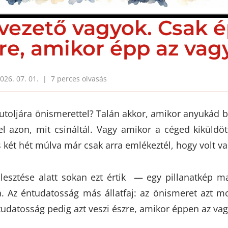
vezető vagyok. Csak
re, amikor épp az vag
026. 07. 01. | 7 perces olvasás
 utoljára önismerettel? Talán akkor, amikor anyukád be
l azon, mit csináltál. Vagy amikor a céged kiküldött
és két hét múlva már csak arra emlékeztél, hogy volt v
jlesztése alatt sokan ezt értik — egy pillanatkép m
a. Az éntudatosság más állatfaj: az önismeret azt 
tudatosság pedig azt veszi észre, amikor éppen az vag