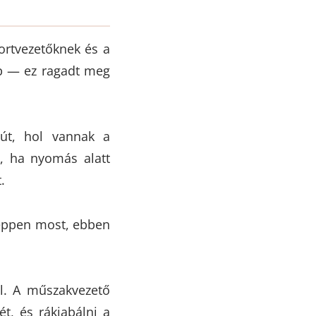
portvezetőknek és a
b — ez ragadt meg
 út, hol vannak a
y, ha nyomás alatt
.
 éppen most, ebben
ül. A műszakvezető
t, és rákiabálni a