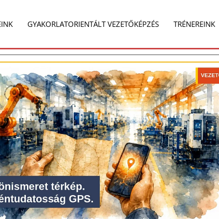
e
Share
on
EINK
GYAKORLATORIENTÁLT VEZETŐKÉPZÉS
TRÉNEREINK