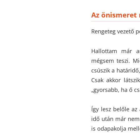
Az önismeret 
Rengeteg vezető p
Hallottam már a
mégsem teszi. Mié
csúszik a határidő
Csak akkor látszi
„gyorsabb, ha ő csi
Így lesz belőle az
idő után már nem c
is odapakolja mell