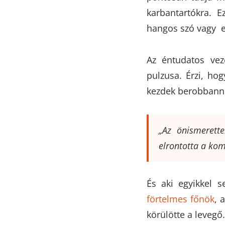
karbantartókra. 
hangos szó vagy eg
Az éntudatos vez
pulzusa. Érzi, hog
kezdek berobbanni.
„Az önismerett
elrontotta a kom
És aki egyikkel 
förtelmes főnök
, 
körülötte a levegő.