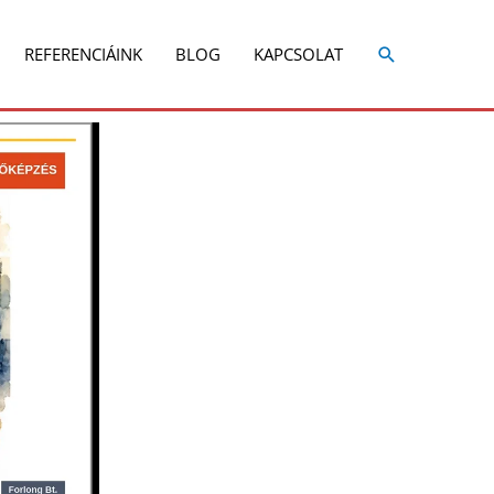
Share
Share
on
on
REFERENCIÁINK
BLOG
KAPCSOLAT