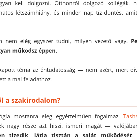
ogyan kell dolgozni. Otthonról dolgozó kollégák, 
matos létszámhiány, és minden nap tíz döntés, ami
 nem elég egyszer tudni, milyen vezető vagy.
Pe
gyan működsz éppen.
felkapott téma az éntudatosság — nem azért, mert d
ett a mai feladathoz.
l a szakirodalom?
lógia mostanra elég egyértelműen fogalmaz.
Tash
 nagy része azt hiszi, ismeri magát — valójában
n tizedik, látja tisztán a saját működését
.