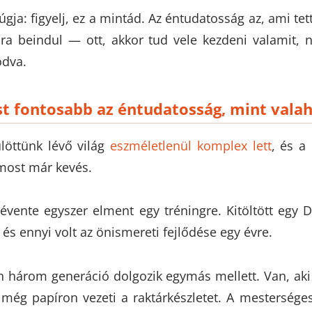
gja: figyelj, ez a mintád. Az éntudatosság az, ami tett
ra beindul — ott, akkor tud vele kezdeni valamit, 
ódva.
st fontosabb az éntudatosság, mint vala
ülöttünk lévő világ
eszméletlenül komplex lett
, és a
 most már kevés.
vente egyszer elment egy tréningre. Kitöltött egy D
és ennyi volt az önismereti fejlődése egy évre.
három generáció dolgozik egymás mellett. Van, aki 
i még papíron vezeti a raktárkészletet. A mesterséges