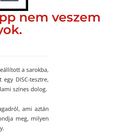
 épp nem veszem
yok.
állított a sarokba,
 egy DISC-tesztre,
alami színes dolog.
agadról, ami aztán
mondja meg, milyen
y.