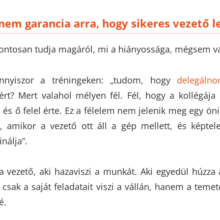
nem garancia arra, hogy sikeres vezető le
ontosan tudja magáról, mi a hiányossága, mégsem vá
nnyiszor a tréningeken: „tudom, hogy
delegálno
rt? Mert valahol mélyen fél. Fél, hogy a kollégája e
, és ő felel érte. Ez a félelem nem jelenik meg egy ön
k, amikor a vezető ott áll a gép mellett, és képtel
nálja”.
 a vezető, aki hazaviszi a munkát. Aki egyedül húzza 
sak a saját feladatait viszi a vállán, hanem a temet
é.