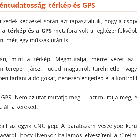
éntudatosság: térkép és GPS
tizedek képzései során azt tapasztaltuk, hogy a cso
k
a térkép és a GPS
metafora volt a legkézenfekvőb
n, még egy műszak után is.
an, mint a térkép. Megmutatja, merre vezet az
n terepen jársz. Tudod magadról: türelmetlen vag
ben tartani a dolgokat, nehezen engeded el a kontrollt
 GPS. Nem az utat mutatja meg — azt mutatja meg,
 áll a kereked.
eáll az egyik CNC gép. A darabszám veszélybe ker
gáról, hogy ilyenkor hajlamos elveszíteni a türelmé