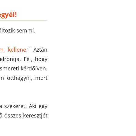
gyél!
ltozik semmi.
m kellene.
” Aztán
lrontja. Fél, hogy
ismereti kérdőíven.
en otthagyni, mert
a szekeret. Aki egy
ő összes keresztjét