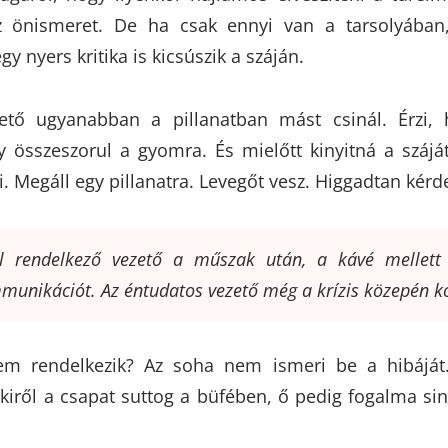
Ez önismeret. De ha csak ennyi van a tarsolyában
y nyers kritika is kicsúszik a száján.
ető ugyanabban a pillanatban mást csinál. Érzi,
y összeszorul a gyomra. És mielőtt kinyitná a szájá
 Megáll egy pillanatra. Levegőt vesz. Higgadtan kérde
el rendelkező vezető a műszak után, a kávé mellett
munikációt. Az éntudatos vezető még a krízis közepén ko
sem rendelkezik? Az soha nem ismeri be a hibáját.
akiről a csapat suttog a büfében, ő pedig fogalma sin