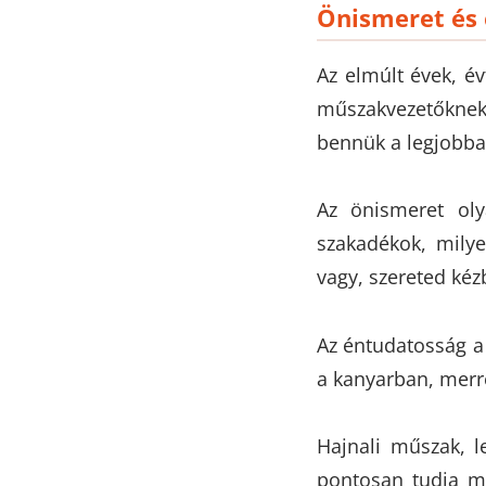
Önismeret és 
Az elmúlt évek, év
műszakvezetőkne
bennük a legjobba
Az önismeret oly
szakadékok, milye
vagy, szereted kéz
Az éntudatosság a
a kanyarban, merre
Hajnali műszak, l
pontosan tudja ma