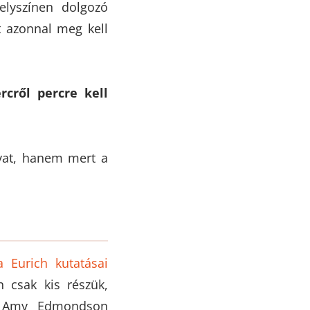
helyszínen dolgozó
t azonnal meg kell
rcről percre kell
ivat, hanem mert a
a Eurich kutatásai
 csak kis részük,
 Amy Edmondson