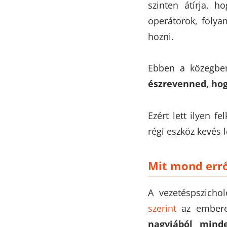
szinten átírja, h
operátorok, folya
hozni.
Ebben a közegben
észrevenned, ho
Ezért lett ilyen 
régi eszköz kevés l
Mit mond errő
A vezetéspszicho
szerint
az emberek
nagyjából minde