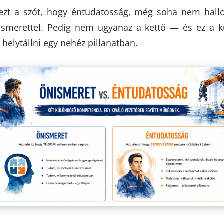
ezt a szót, hogy éntudatosság, még soha nem hallo
ismerettel. Pedig nem ugyanaz a kettő — és ez a k
 helytállni egy nehéz pillanatban.