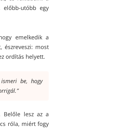
, előbb-utóbb egy
 hogy emelkedik a
t, észreveszi: most
z ordítás helyett.
 ismeri be, hogy
rrigál.”
 Belőle lesz az a
cs róla, miért fogy