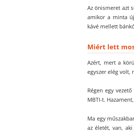
Az önismeret azt sú
amikor a minta új
kávé mellett bánk
Miért lett mo
Azért, mert a kör
egyszer elég volt,
Régen egy vezető é
MBTI-t. Hazament, 
Ma egy műszakban 
az életét, van, ak