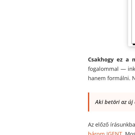
Csakhogy ez a m
fogalommal — inkáb
hanem formálni. N
Aki betöri az ú
Az előző írásunkba
három IGENT
. Mos