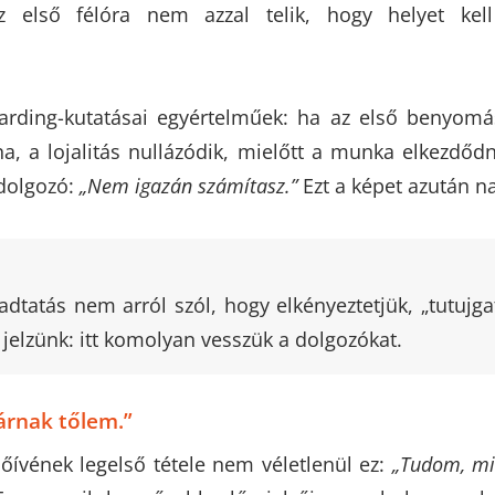
z első félóra nem azzal telik, hogy helyet kel
arding-kutatásai egyértelműek: ha az első benyomá
a, a lojalitás nullázódik, mielőtt a munka elkezdőd
 dolgozó:
„Nem igazán számítasz.”
Ezt a képet azután na
gadtatás nem arról szól, hogy elkényeztetjük, „tutujga
y jelzünk: itt komolyan vesszük a dolgozókat.
árnak tőlem.”
őívének legelső tétele nem véletlenül ez:
„Tudom, mi