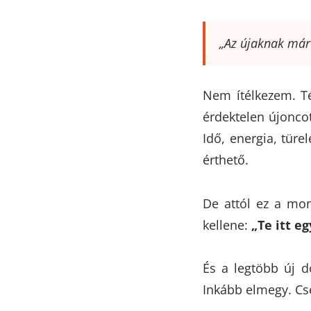
„Az újaknak már
Nem ítélkezem. Té
érdektelen újonco
Idő, energia, türe
érthető.
De attól ez a mo
kellene:
„Te itt e
És a legtöbb új d
Inkább elmegy. Cs