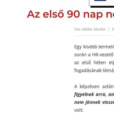
Az első 90 nap n
Írta: Héder Sándor | 2
Egy kisebb termelő
során a HR-vezető 
az első héten el
fogadásának témáj
A képzésen aztán
figyelnek arra, a
nem jönnek vissz
volt: