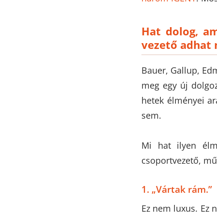
Hat dolog, am
vezető adhat
Bauer, Gallup, Ed
meg egy új dolgoz
hetek élményei ar
sem.
Mi hat ilyen él
csoportvezető, mű
1. „Vártak rám.”
Ez nem luxus. Ez n