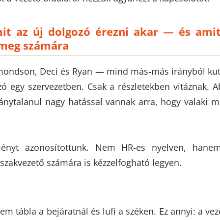
it az új dolgozó érezni akar — és ami
 meg számára
mondson, Deci és Ryan — mind más-más irányból kut
ó egy szervezetben. Csak a részletekben vitáznak. 
ánytalanul nagy hatással vannak arra, hogy valaki m
ményt azonosítottunk. Nem HR-es nyelven, hane
szakvezető számára is kézzelfogható legyen.
em tábla a bejáratnál és lufi a széken. Ez annyi: a ve