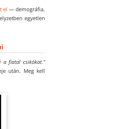
t el
— demográfia,
helyzetben egyetlen
ni
i a fiatal csikókat.”
je után. Meg kell