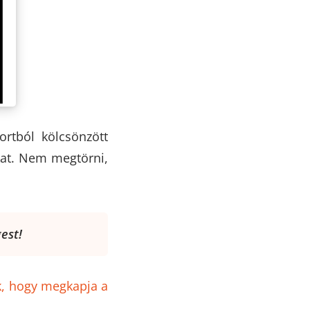
tból kölcsönzött
ókat. Nem megtörni,
est!
ak, hogy megkapja a