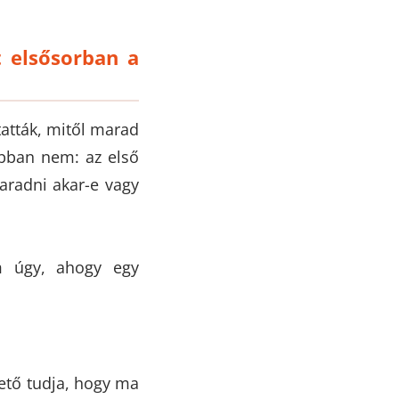
t elsősorban a
atták, mitől marad
Abban nem: az első
aradni akar-e vagy
m úgy, ahogy egy
zető tudja, hogy ma