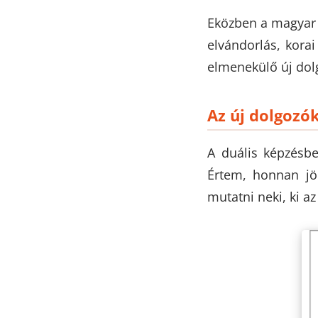
Eközben a magya
elvándorlás, korai
elmenekülő új dol
Az új dolgozó
A duális képzésbe
Értem, honnan jö
mutatni neki, ki az