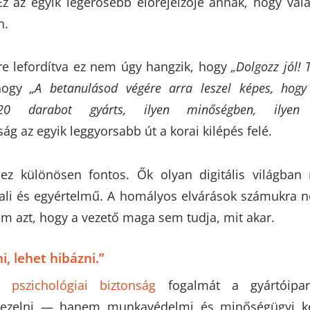
z az egyik legerősebb előrejelzője annak, hogy va
n.
re lefordítva ez nem úgy hangzik, hogy
„Dolgozz jól!
hogy
„A betanulásod végére arra leszel képes, hog
0 darabot gyárts, ilyen minőségben, ilyen hi
ág az egyik leggyorsabb út a korai kilépés felé.
ez különösen fontos. Ők olyan digitális világban 
nali és egyértelmű. A homályos elvárások számukra
m azt, hogy a vezető maga sem tudja, mit akar.
i, lehet hibázni.”
on
pszichológiai biztonság
fogalmát a gyártóipa
 kezelni — hanem munkavédelmi és minőségügyi k