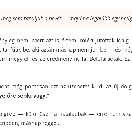
 meg sem tanuljuk a nevét — majd ha legalább egy héti
nyleg nem. Mert azt is értem, miért jutottak idáig
t tanítják be, aki aztán másnap nem jön be — és még
lem megy el, és az eredmény nulla. Belefáradtak. Ez
ndat még pontosan azt az üzenetet küldi az új dol
gyelőre senki vagy.”
olgozó — különösen a fiatalabbak — erre nem vitat
endben, másnap reggel.