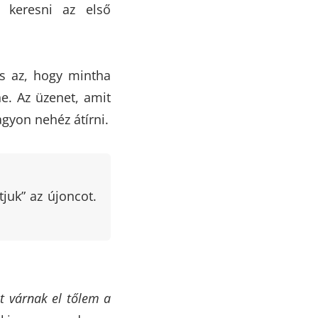
l keresni az első
s az, hogy mintha
ne. Az üzenet, amit
gyon nehéz átírni.
tjuk” az újoncot.
t várnak el tőlem a