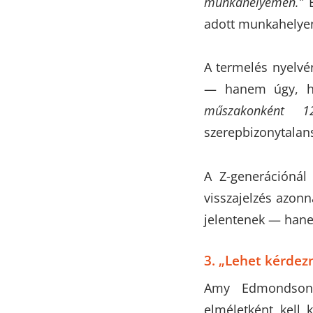
munkahelyemen.”
E
adott munkahelye
A termelés nyelvé
— hanem úgy, 
műszakonként 12
szerepbizonytalans
A Z-generációnál 
visszajelzés azon
jelentenek — hane
3. „Lehet kérdezn
Amy Edmonds
elméletként kell