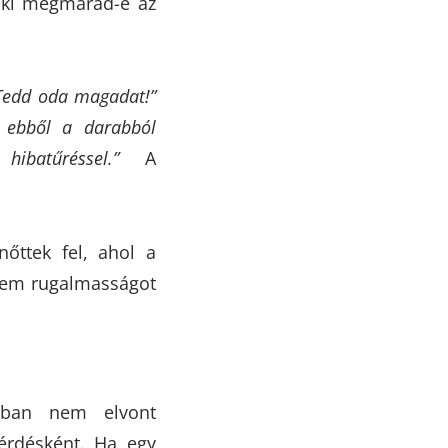
laki megmarad-e az
 Tedd oda magadat!”
y ebből a darabból
batűréssel.”
A
nőttek fel, ahol a
 nem rugalmasságot
rban nem elvont
érdésként. Ha egy