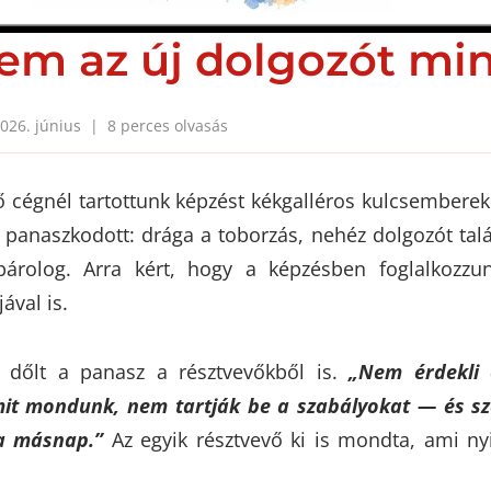
em az új dolgozót min
026. június | 8 perces olvasás
 cégnél tartottunk képzést kékgalléros kulcsemberek
panaszkodott: drága a toborzás, nehéz dolgozót talál
párolog. Arra kért, hogy a képzésben foglalkozzu
ával is.
 dőlt a panasz a résztvevőkből is.
„Nem érdekli
mit mondunk, nem tartják be a szabályokat — és sz
a másnap.”
Az egyik résztvevő ki is mondta, ami ny