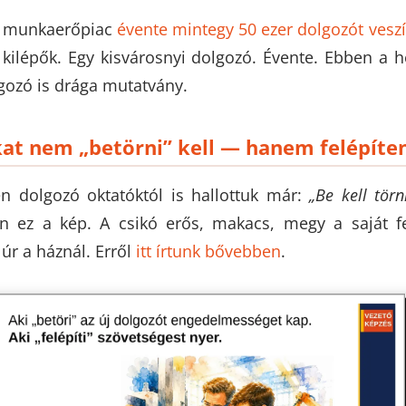
r munkaerőpiac
évente mintegy 50 ezer dolgozót veszí
 kilépők. Egy kisvárosnyi dolgozó. Évente. Ebben a 
gozó is drága mutatvány.
kat nem „betörni” kell — hanem felépíte
n dolgozó oktatóktól is hallottuk már:
„Be kell törn
n ez a kép. A csikó erős, makacs, megy a saját fe
 úr a háznál. Erről
itt írtunk bővebben
.