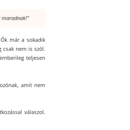
g maradnak!”
. Ők már a sokadik
 csak nem is szól.
 emberileg teljesen
gozónak, amit nem
kozással válaszol.