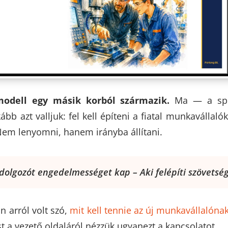
odell egy másik korból származik.
Ma — a spor
b azt valljuk: fel kell építeni a fiatal munkavállal
em lenyomni, hanem irányba állítani.
j dolgozót engedelmességet kap – Aki felépíti szövetség
n arról volt szó,
mit kell tennie az új munkavállalón
t a vezető oldaláról nézzük ugyanezt a kapcsolatot.