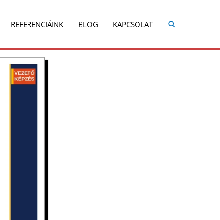
Share
Share
on
on
REFERENCIÁINK
BLOG
KAPCSOLAT