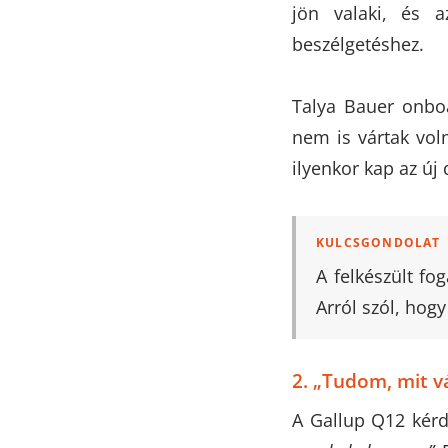
jön valaki, és a
beszélgetéshez.
Talya Bauer onbo
nem is vártak voln
ilyenkor kap az új
KULCSGONDOLAT
A felkészült fo
Arról szól, hog
2. „Tudom, mit v
A Gallup Q12 kérd