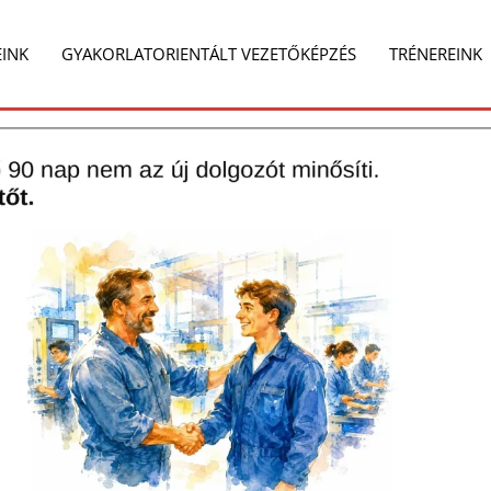
e
Share
on
EINK
GYAKORLATORIENTÁLT VEZETŐKÉPZÉS
TRÉNEREINK