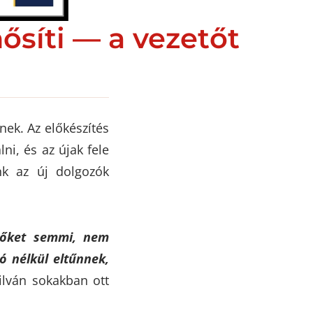
ősíti — a vezetőt
nek. Az előkészítés
ni, és az újak fele
nk az új dolgozók
 őket semmi, nem
ó nélkül eltűnnek,
ilván sokakban ott