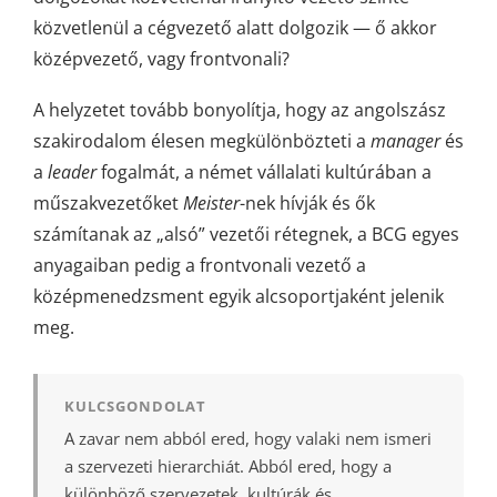
közvetlenül a cégvezető alatt dolgozik — ő akkor
középvezető, vagy frontvonali?
A helyzetet tovább bonyolítja, hogy az angolszász
szakirodalom élesen megkülönbözteti a
manager
és
a
leader
fogalmát, a német vállalati kultúrában a
műszakvezetőket
Meister
-nek hívják és ők
számítanak az „alsó” vezetői rétegnek, a BCG egyes
anyagaiban pedig a frontvonali vezető a
középmenedzsment egyik alcsoportjaként jelenik
meg.
KULCSGONDOLAT
A zavar nem abból ered, hogy valaki nem ismeri
a szervezeti hierarchiát. Abból ered, hogy a
különböző szervezetek, kultúrák és