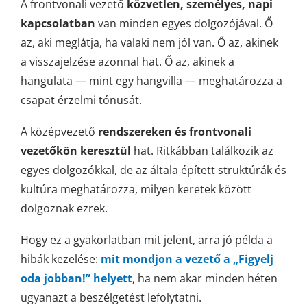
A frontvonali vezető
közvetlen, személyes, napi
kapcsolatban
van minden egyes dolgozójával. Ő
az, aki meglátja, ha valaki nem jól van. Ő az, akinek
a visszajelzése azonnal hat. Ő az, akinek a
hangulata — mint egy hangvilla — meghatározza a
csapat érzelmi tónusát.
A középvezető
rendszereken és frontvonali
vezetőkön keresztül
hat. Ritkábban találkozik az
egyes dolgozókkal, de az általa épített struktúrák és
kultúra meghatározza, milyen keretek között
dolgoznak ezrek.
Hogy ez a gyakorlatban mit jelent, arra jó példa a
hibák kezelése:
mit mondjon a vezető a „Figyelj
oda jobban!” helyett
, ha nem akar minden héten
ugyanazt a beszélgetést lefolytatni.