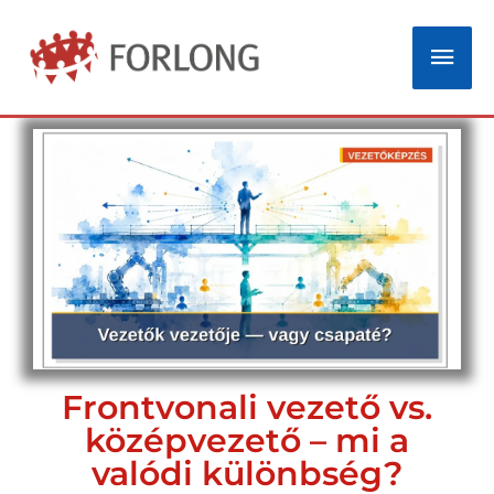
Skip
Mai
to
Men
content
Frontvonali vezető vs.
középvezető – mi a
valódi különbség?