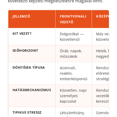
következő képzési megbeszélésre magával vinni.
JELLEMZŐ
FRONTVONALI
KÖZÉPVEZE
VEZETŐ
KIT VEZET?
Dolgozókat —
Más vezető
közvetlenül
közvetve
IDŐHORIZONT
Órák, napok,
Hetek, hóna
műszakok
negyedévek
DÖNTÉSEK TÍPUSA
Azonnali,
Rendszerszi
reaktív,
előretekintő
emberközpontú
stratégiai
HATÁSMECHANIZMUS
Közvetlen, napi
Rendszerek
személyes
vezetőkön
kapcsolat
keresztül
TIPIKUS STRESSZ
Létszámhiány,
Szendvicshe