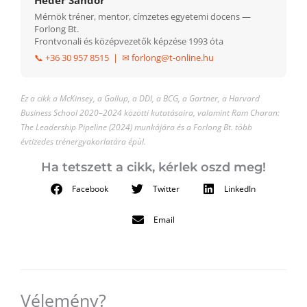
Mérnök tréner, mentor, címzetes egyetemi docens —
Forlong Bt.
Frontvonali és középvezetők képzése 1993 óta
📞 +36 30 957 8515 | ✉ forlong@t-online.hu
Ez a cikk a McKinsey, a Gallup, a DDI, a BCG, a Gartner, a Harvard
Business School 2020–2024 közötti kutatásaira, valamint Ram Charan:
The Leadership Pipeline (2024) munkájára és a Forlong Bt. több
évtizedes trénergyakorlatára épül.
Ha tetszett a cikk, kérlek oszd meg!
Facebook
Twitter
LinkedIn
Email
Vélemény?