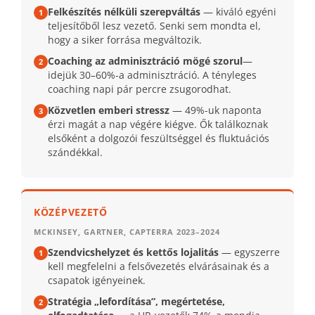
Felkészítés nélküli szerepváltás
— kiváló egyéni
1
teljesítőből lesz vezető. Senki sem mondta el,
hogy a siker forrása megváltozik.
Coaching az adminisztráció mögé szorul
—
2
idejük 30–60%-a adminisztráció. A tényleges
coaching napi pár percre zsugorodhat.
Közvetlen emberi stressz
— 49%-uk naponta
3
érzi magát a nap végére kiégve. Ők találkoznak
elsőként a dolgozói feszültséggel és fluktuációs
szándékkal.
KÖZÉPVEZETŐ
MCKINSEY, GARTNER, CAPTERRA 2023–2024
Szendvicshelyzet és kettős lojalitás
— egyszerre
1
kell megfelelni a felsővezetés elvárásainak és a
csapatok igényeinek.
Stratégia „lefordítása”, megértetése,
2