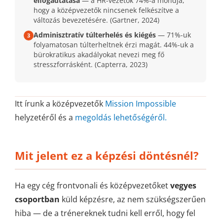
elfogadtatása
— a HR-vezetők 74%-a mondja,
hogy a középvezetők nincsenek felkészítve a
változás bevezetésére. (Gartner, 2024)
Adminisztratív túlterhelés és kiégés
— 71%-uk
3
folyamatosan túlterheltnek érzi magát. 44%-uk a
bürokratikus akadályokat nevezi meg fő
stresszforrásként. (Capterra, 2023)
Itt írunk a középvezetők
Mission Impossible
helyzetéről és a
megoldás lehetőségéről.
Mit jelent ez a képzési döntésnél?
Ha egy cég frontvonali és középvezetőket
vegyes
csoportban
küld képzésre, az nem szükségszerűen
hiba — de a trénereknek tudni kell erről, hogy fel