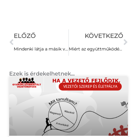
Előző
Kö
ELŐZŐ
KÖVETKEZŐ
Mindenki látja a másik vakfoltját — csak a sajátját nem
Miért az együttműködés a legnehezebb emberi tevékenység?
Ezek is érdekelhetnek...
VEZETŐI SZEREP ÉS ÉLETPÁLYA