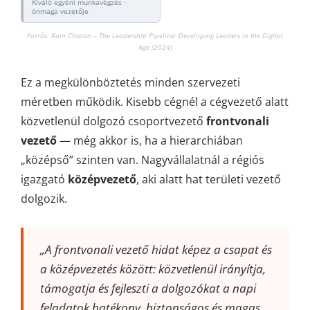
Kiváló egyéni munkavégzés ·
önmaga vezetője
Forrás: Ram Charan – The Leadership Pipeline: Developing Leaders in the Digital
Age (2024)
Ez a megkülönböztetés minden szervezeti
méretben működik. Kisebb cégnél a cégvezető alatt
közvetlenül dolgozó csoportvezető
frontvonali
vezető
— még akkor is, ha a hierarchiában
„középső” szinten van. Nagyvállalatnál a régiós
igazgató
középvezető
, aki alatt hat területi vezető
dolgozik.
„A frontvonali vezető hidat képez a csapat és
a középvezetés között: közvetlenül irányítja,
támogatja és fejleszti a dolgozókat a napi
feladatok hatékony, biztonságos és magas