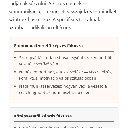
tudjanak készülni. A közös elemek —
kommunikáció, önismeret, visszajelzés — mindkét
szintnek hasznosak. A specifikus tartalmak
azonban radikálisan eltérnek.
Frontvonali vezető képzés fókusza
Szerepváltás tudatosítása: egyéni szakemberből
vezető vezetővé válni
Nehéz emberi helyzetek kezelése — visszajelzés,
konfliktus, motiváció valós szituációkban
Napi munkaszervezés: hogyan védi a vezető a
coaching-időt az adminisztráció ellen
Középvezetői képzés fókusza
Stratégiai lefordítása a dolgozók részér – az