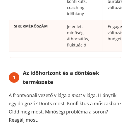
konflikuts,
bürokrácia,
coaching-
változásfár
időhiány
SIKERMÉRŐSZÁM
Jelenlét,
Engagement
minőség,
változásátvé
átbocsátás,
budget, del
fluktuáció
Az időhorizont és a döntések
1
természete
A frontvonali vezető világa a
most
világa. Hiányzik
egy dolgozó? Dönts most. Konfliktus a műszakban?
Oldd meg most. Minőségi probléma a soron?
Reagálj most.