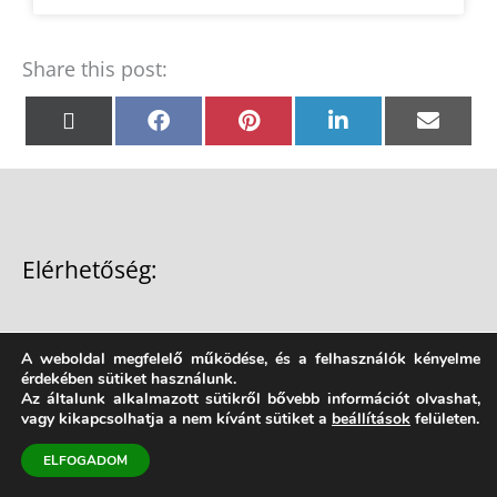
Share this post:
Share
Share
Share
Share
Shar
X
Facebook
Pinterest
LinkedIn
Emai
on
on
on
on
on
(Twitter)
Elérhetőség:
Tel.:
+36 30 957 8515
A weboldal megfelelő működése, és a felhasználók kényelme
érdekében sütiket használunk.
forlong@t-online.hu
Az általunk alkalmazott sütikről bővebb információt olvashat,
vagy kikapcsolhatja a nem kívánt sütiket a
beállítások
felületen.
Forlong Bt.
ELFOGADOM