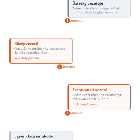
Üzletág vezetője
Teljes üzleti felelősséget vállal ·
profitabilitás és piaci verseny
átmenet
3
Középvezető
(Vezetők vezetője) · Rendszereket
és más vezetőket épít
→ A blog fókusza
átmenet
2
Frontvonali vezető
(Mások vezetője) · Az eredményt
másokon keresztül éri el
→ A blog fókusza
átmenet
1
Egyéni közreműködő