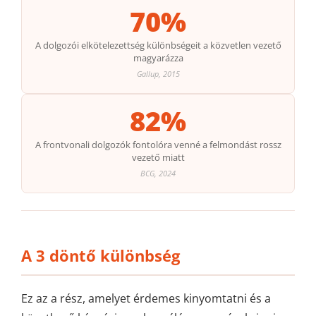
70%
A dolgozói elkötelezettség különbségeit a közvetlen vezető
magyarázza
Gallup, 2015
82%
A frontvonali dolgozók fontolóra venné a felmondást rossz
vezető miatt
BCG, 2024
A 3 döntő különbség
Ez az a rész, amelyet érdemes kinyomtatni és a