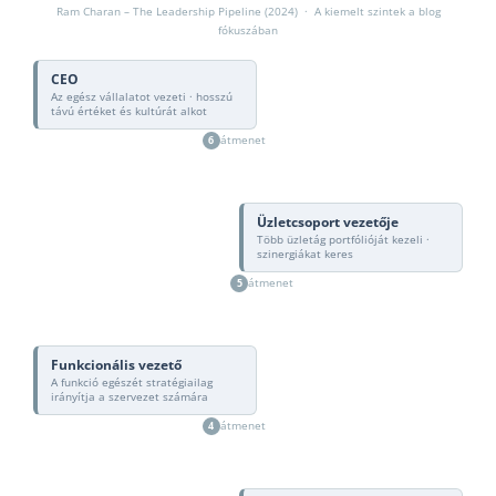
Ram Charan – The Leadership Pipeline (2024) · A kiemelt szintek a blog
fókuszában
CEO
Az egész vállalatot vezeti · hosszú
távú értéket és kultúrát alkot
átmenet
6
Üzletcsoport vezetője
Több üzletág portfólióját kezeli ·
szinergiákat keres
átmenet
5
Funkcionális vezető
A funkció egészét stratégiailag
irányítja a szervezet számára
átmenet
4