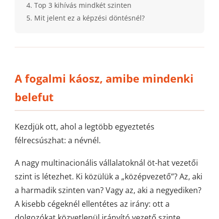
Top 3 kihívás mindkét szinten
Mit jelent ez a képzési döntésnél?
A fogalmi káosz, amibe mindenki
belefut
Kezdjük ott, ahol a legtöbb egyeztetés
félrecsúszhat: a névnél.
A nagy multinacionális vállalatoknál öt-hat vezetői
szint is létezhet. Ki közülük a „középvezető”? Az, aki
a harmadik szinten van? Vagy az, aki a negyediken?
A kisebb cégeknél ellentétes az irány: ott a
dolgozókat közvetlenül irányító vezető szinte