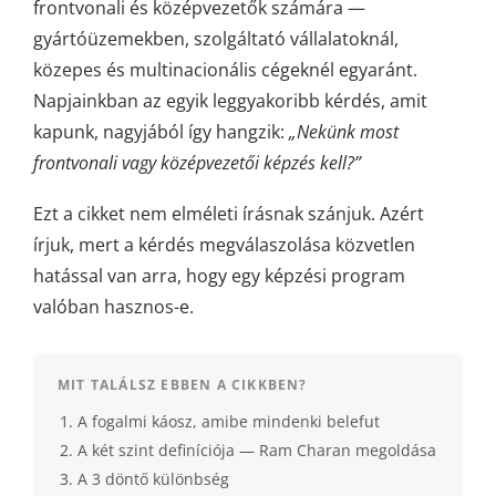
frontvonali és középvezetők számára —
gyártóüzemekben, szolgáltató vállalatoknál,
közepes és multinacionális cégeknél egyaránt.
Napjainkban az egyik leggyakoribb kérdés, amit
kapunk, nagyjából így hangzik:
„Nekünk most
frontvonali vagy középvezetői képzés kell?”
Ezt a cikket nem elméleti írásnak szánjuk. Azért
írjuk, mert a kérdés megválaszolása közvetlen
hatással van arra, hogy egy képzési program
valóban hasznos-e.
MIT TALÁLSZ EBBEN A CIKKBEN?
A fogalmi káosz, amibe mindenki belefut
A két szint definíciója — Ram Charan megoldása
A 3 döntő különbség