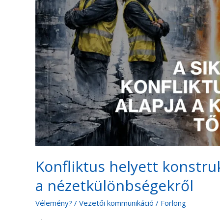
Ian
Leslie
tanít
a
nézetkülönbségekről
Konfliktus helyett konstrukt
a nézetkülönbségekről
Vélemény?
/
Vezetői kommunikáció
/
Forlong