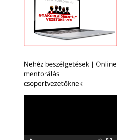
Nehéz beszélgetések | Online
mentorálás
csoportvezetőknek
V
i
d
e
ó