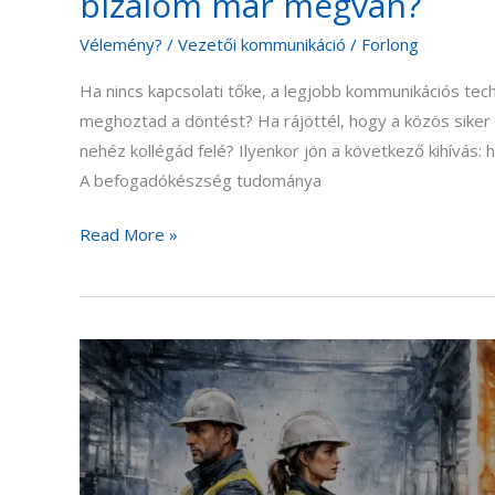
bizalom már megvan?
Vélemény?
/
Vezetői kommunikáció
/
Forlong
Ha nincs kapcsolati tőke, a legjobb kommunikációs techn
meghoztad a döntést? Ha rájöttél, hogy a közös siker 
nehéz kollégád felé? Ilyenkor jön a következő kihívás
A befogadókészség tudománya
Read More »
Konfliktus
helyett
konstruktív
vita:
amit