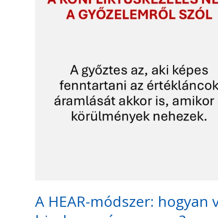
hogyan
vitázz
konstruktívan,
ha
a
bizalom
már
megvan?
A HEAR-módszer: hogyan vi