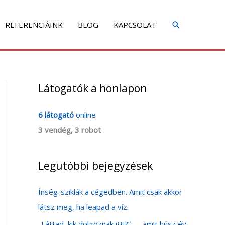
REFERENCIÁINK
BLOG
KAPCSOLAT
Látogatók a honlapon
A
r
6 látogató
online
c
3 vendég, 3 robot
h
í
v
Legutóbbi bejegyzések
u
Ínség-sziklák a cégedben. Amit csak akkor
m
látsz meg, ha leapad a víz.
„Láttad, kik dolgoznak itt!?” — amit húsz év