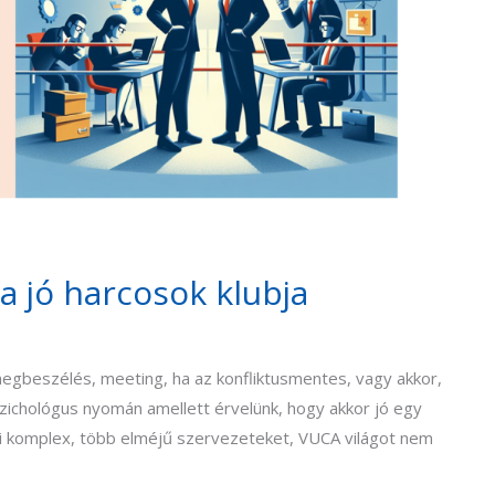
 a jó harcosok klubja
 megbeszélés, meeting, ha az konfliktusmentes, vagy akkor,
szichológus nyomán amellett érvelünk, hogy akkor jó egy
mai komplex, több elméjű szervezeteket, VUCA világot nem