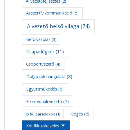
AI vezetőfejlesztés
(2)
Asszertív kommunikáció
(5)
A vezető belső világa
(74)
Befolyásolás
(3)
Csapatlégkör
(11)
Csoportvezető
(4)
Dolgozók hangulata
(8)
Együttműködés
(6)
Frontvonali vezető
(7)
Kiégés
(6)
Jó fiú paradoxon
(1)
Konfliktuskezelés
(5)