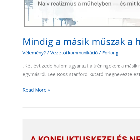
Mindig a másik műszak a h
Vélemény?
/
Vezetői kommunikáció
/
Forlong
„Két évtizede hallom ugyanazt a tréningeken: a másik 
egymásról. Lee Ross stanfordi kutató megnevezte ezt a
Read More »
A
HEAR-
módszer: