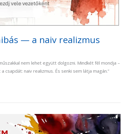
ibás — a naiv realizmus
műszakkal nem lehet együtt dolgozni. Mindkét fél mondja –
 csapdát: naiv realizmus. És senki sem látja magán.”