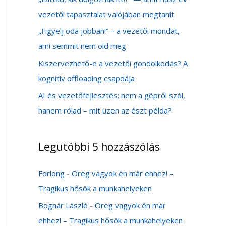
vezetői tapasztalat valójában megtanít
„Figyelj oda jobban!” – a vezetői mondat,
ami semmit nem old meg
Kiszervezhető-e a vezetői gondolkodás? A
kognitív offloading csapdája
AI és vezetőfejlesztés: nem a gépről szól,
hanem rólad – mit üzen az észt példa?
Legutóbbi 5 hozzászólás
Forlong
-
Öreg vagyok én már ehhez! –
Tragikus hősök a munkahelyeken
Bognár László
-
Öreg vagyok én már
ehhez! – Tragikus hősök a munkahelyeken