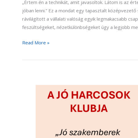
„Értem én a technikát, amit javasoltok. Látom is az é
jóban lenni.” Ez a mondat egy tapasztalt középvezető 
rávilágított a vállalati valóság egyik legmakacsabb cs
feszültségeket, nézetkülönbségeket úgy a legjobb me
Read More »
Vita
vagy
konfliktus,
avagy
a
jó
harcosok
klubja