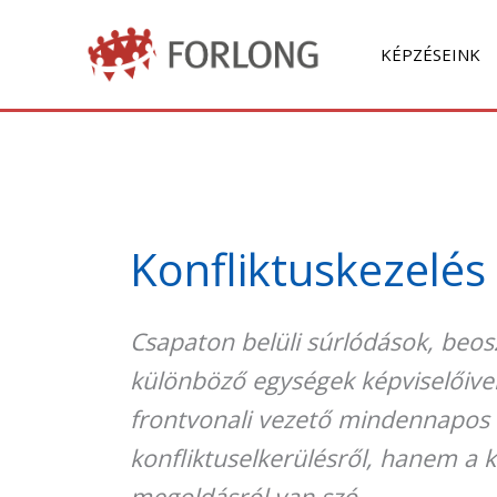
Skip
to
KÉPZÉSEINK
content
Konfliktuskezelés
Csapaton belüli súrlódások, beosz
különböző egységek képviselőivel
frontvonali vezető mindennapos 
konfliktuselkerülésről, hanem a 
megoldásról van szó.