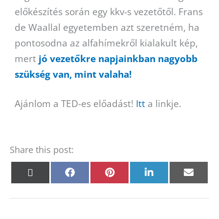
előkészítés során egy kkv-s vezetőtől. Frans
de Waallal egyetemben azt szeretném, ha
pontosodna az alfahímekről kialakult kép,
mert
jó vezetőkre napjainkban nagyobb
szükség van, mint valaha!
Ajánlom a TED-es előadást!
Itt
a linkje.
Share this post:
Share
Share
Share
Share
Shar
X
F
P
L
E
on
on
on
on
on
(
a
i
i
m
T
c
n
n
a
w
e
t
k
i
i
b
e
e
l
t
o
r
d