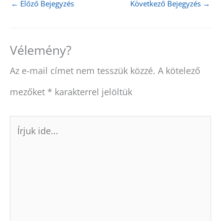
←
Előző Bejegyzés
Következő Bejegyzés
→
t
o
e
I
e
k
s
n
r
t
)
Vélemény?
Az e-mail címet nem tesszük közzé.
A kötelező
mezőket
*
karakterrel jelöltük
Írjuk
ide...