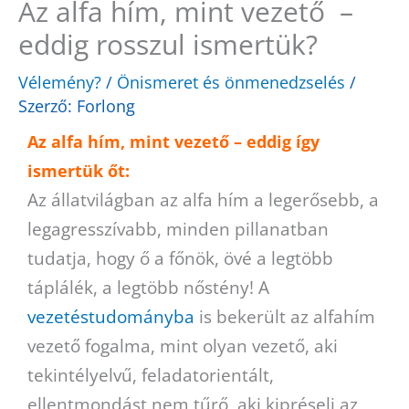
Az alfa hím, mint vezető –
eddig rosszul ismertük?
Vélemény?
/
Önismeret és önmenedzselés
/
Szerző:
Forlong
Az alfa hím, mint vezető – eddig így
ismertük őt:
Az állatvilágban az alfa hím a legerősebb, a
legagresszívabb, minden pillanatban
tudatja, hogy ő a főnök, övé a legtöbb
táplálék, a legtöbb nőstény! A
vezetéstudományba
is bekerült az alfahím
vezető fogalma, mint olyan vezető, aki
tekintélyelvű, feladatorientált,
ellentmondást nem tűrő, aki kipréseli az