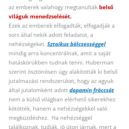
az emberek valahogy megtanulták
belső
világuk menedzselését.
Ezek az emberek elfogadták, elfogadják a
sors által nekik adott feladatot, a
nehézségeket.
Sztoikus bölcsességgel
mindig arra koncentrálnak, amit a saját
hatáskörükben tudnak tenni. Huberman
szerint ösztönösen
úgy alakították ki belső
jutalmazási rendszerüket, hogy az agyuk
által jutalomként adott
dopamin fröccsöt
nem a külső világban elérhető sikerekhez
kötötték, hanem a nehézségekkel való
megküzdéshez
. Ha nehézséggel
találkoznak, tudják, jó úton járnak, mert a