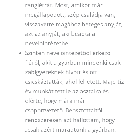
ranglétrát. Most, amikor már
megállapodott, szép családja van,
visszavette magához beteges anyját,
azt az anyját, aki beadta a
nevelőintézetbe
Szintén nevelőintézetből érkező
fiúról, akit a gyárban mindenki csak
zabigyereknek hívott és ott
csicskáztatták, ahol lehetett. Majd tíz
év munkát tett le az asztalra és
elérte, hogy mára már
csoportvezető. Beosztottaitól
rendszeresen azt hallottam, hogy
„csak azért maradtunk a gyárban,