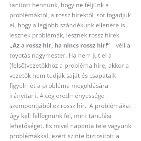
tanított bennünk, hogy ne féljünk a
problémáktól, a rossz hírektől, sőt fogadjuk
el, hogy a legjobb szándékunk ellenére is
lesznek problémák, lesznek rossz hírek.
„Az a rossz hír, ha nincs rossz hír!”
– véli a
toyotás nagymester. Ha nem jut el a
(felső)vezetőkhöz a probléma híre, akkor a
vezetők nem tudják saját és csapataik
figyelmét a probléma megoldására
irányítani. A cég eredményessége
szempontjából ez rossz hír. A problémákat
úgy kell felfognunk fel, mint tanulási
lehetőséget. És mivel naponta tele vagyunk
problémákkal, ezért szinte biztosított a