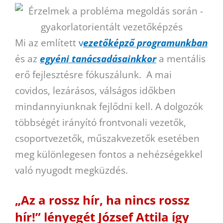
Mi az említett
v
ezetőképző programunkban
és az
egyéni tanácsadásainkkor
a mentális
erő fejlesztésre fókuszálunk. A mai
covidos, lezárásos, válságos időkben
mindannyiunknak fejlődni kell. A dolgozók
többségét irányító frontvonali vezetők,
csoportvezetők, műszakvezetők esetében
meg különlegesen fontos a nehézségekkel
való nyugodt megküzdés.
„Az a rossz hír, ha nincs rossz
hír!” lényegét József Attila így