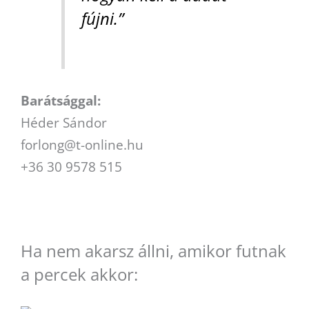
fújni.”
Barátsággal:
Héder Sándor
forlong@t-online.hu
+36 30 9578 515
Ha nem akarsz állni, amikor futnak
a percek akkor: