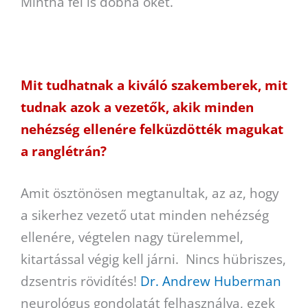
Mintha fel is dobná őket.
Mit tudhatnak a kiváló szakemberek, mit
tudnak azok a vezetők, akik minden
nehézség ellenére felküzdötték magukat
a ranglétrán?
Amit ösztönösen megtanultak, az az, hogy
a sikerhez vezető utat minden nehézség
ellenére, végtelen nagy türelemmel,
kitartással végig kell járni. Nincs hübriszes,
dzsentris rövidítés!
Dr. Andrew Huberman
neurológus gondolatát felhasználva, ezek