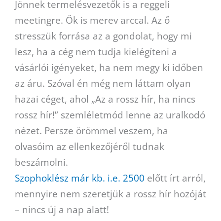
Jönnek termelésvezetők is a reggeli
meetingre. Ők is merev arccal. Az ő
stresszük forrása az a gondolat, hogy mi
lesz, ha a cég nem tudja kielégíteni a
vásárlói igényeket, ha nem megy ki időben
az áru. Szóval én még nem láttam olyan
hazai céget, ahol „Az a rossz hír, ha nincs
rossz hír!” szemléletmód lenne az uralkodó
nézet. Persze örömmel veszem, ha
olvasóim az ellenkezőjéről tudnak
beszámolni.
Szophoklész már kb. i.e. 2500
előtt írt arról,
mennyire nem szeretjük a rossz hír hozóját
– nincs új a nap alatt!