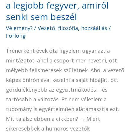
a legjobb fegyver, amiről
sem
beszél
senki sem beszél
Vélemény?
/
Vezetői filozófia, hozzáállás
/
Forlong
Trénerként évek óta figyelem ugyanazt a
mintázatot: ahol a csoport mer nevetni, ott
mélyebb felismerések születnek. Ahol a vezető
képes öniróniával kezelni a saját hibáját, ott
gördülékenyebb az együttműködés – és
tartósabb a változás. Ez nem véletlen: a
tudomány is egyértelműen alátámasztja ezt.
Mit találsz ebben a cikkben? → Miért
sikeresebbek a humoros vezetők