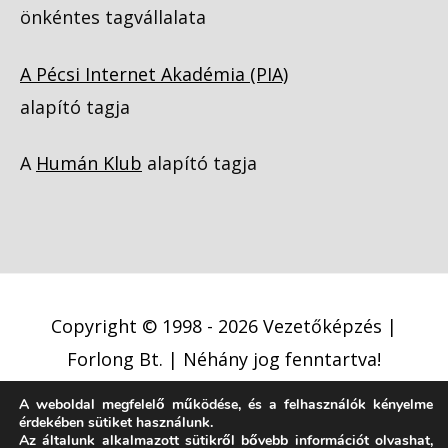
önkéntes tagvállalata
A Pécsi Internet Akadémia (PIA)
alapító tagja
A
Humán Klub
alapító tagja
Copyright © 1998 - 2026
Vezetőképzés |
Forlong Bt.
| Néhány jog fenntartva!
A weboldal megfelelő működése, és a felhasználók kényelme
Adatkezelési tájékoztató
érdekében sütiket használunk.
Az általunk alkalmazott sütikről bővebb információt olvashat,
Cookie (süti) szabályzat
Jogi nyilatkozat