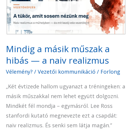
műszak
a
hibás
—
a
Mindig a másik műszak a
naiv
hibás — a naiv realizmus
realizmus
Vélemény?
/
Vezetői kommunikáció
/
Forlong
„Két évtizede hallom ugyanazt a tréningeken: a
másik műszakkal nem lehet együtt dolgozni.
Mindkét fél mondja – egymásról. Lee Ross
stanfordi kutató megnevezte ezt a csapdát:
naiv realizmus. És senki sem látja magán.”