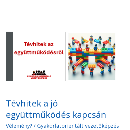
Tévhitek
a
jó
együttműködés
kapcsán
Tévhitek a jó
együttműködés kapcsán
Vélemény?
/
Gyakorlatorientált vezetőképzés