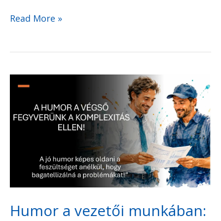
Read More »
Humor
a
vezetői
munkában:
a
legjobb
fegyver,
amiről
Humor a vezetői munkában:
senki