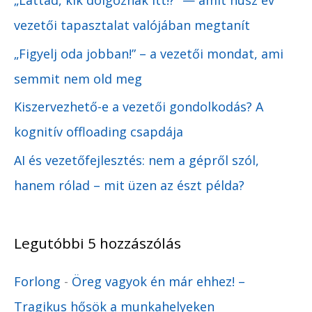
„Láttad, kik dolgoznak itt!?” — amit húsz év
vezetői tapasztalat valójában megtanít
„Figyelj oda jobban!” – a vezetői mondat, ami
semmit nem old meg
Kiszervezhető-e a vezetői gondolkodás? A
kognitív offloading csapdája
AI és vezetőfejlesztés: nem a gépről szól,
hanem rólad – mit üzen az észt példa?
Legutóbbi 5 hozzászólás
Forlong
-
Öreg vagyok én már ehhez! –
Tragikus hősök a munkahelyeken