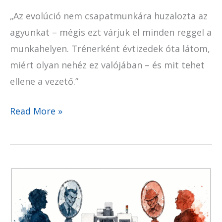
„Az evolúció nem csapatmunkára huzalozta az
agyunkat – mégis ezt várjuk el minden reggel a
munkahelyen. Trénerként évtizedek óta látom,
miért olyan nehéz ez valójában – és mit tehet
ellene a vezető.”
Read More »
Mindig
a
másik