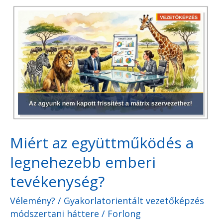
Miért
az
együttműködés
a
legnehezebb
emberi
tevékenység?
Miért az együttműködés a
legnehezebb emberi
tevékenység?
Vélemény?
/
Gyakorlatorientált vezetőképzés
módszertani háttere
/
Forlong