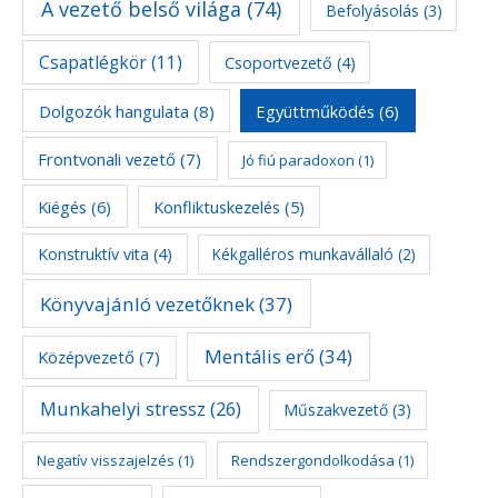
A vezető belső világa
(74)
Befolyásolás
(3)
Csapatlégkör
(11)
Csoportvezető
(4)
Dolgozók hangulata
(8)
Együttműködés
(6)
Frontvonali vezető
(7)
Jó fiú paradoxon
(1)
Kiégés
(6)
Konfliktuskezelés
(5)
Konstruktív vita
(4)
Kékgalléros munkavállaló
(2)
Könyvajánló vezetőknek
(37)
Mentális erő
(34)
Középvezető
(7)
Munkahelyi stressz
(26)
Műszakvezető
(3)
Negatív visszajelzés
(1)
Rendszergondolkodása
(1)