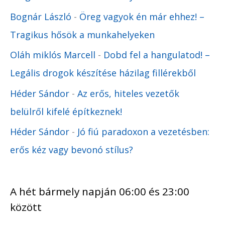
Bognár László
-
Öreg vagyok én már ehhez! –
Tragikus hősök a munkahelyeken
Oláh miklós Marcell
-
Dobd fel a hangulatod! –
Legális drogok készítése házilag fillérekből
Héder Sándor
-
Az erős, hiteles vezetők
belülről kifelé építkeznek!
Héder Sándor
-
Jó fiú paradoxon a vezetésben:
erős kéz vagy bevonó stílus?
A hét bármely napján 06:00 és 23:00
között