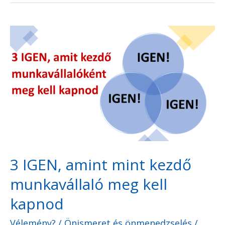
3
IGEN,
amint
mint
kezdő
munkavállaló
meg
kell
3 IGEN, amint mint kezdő
kapnod
munkavállaló meg kell
kapnod
Vélemény?
/
Önismeret és önmenedzselés
/