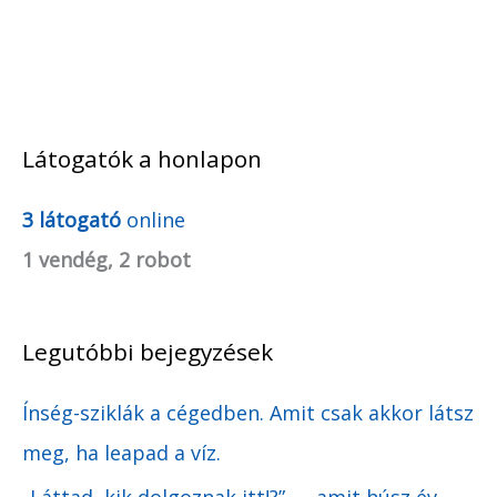
Látogatók a honlapon
A
r
3 látogató
online
c
1 vendég, 2 robot
h
í
Legutóbbi bejegyzések
v
u
Ínség-sziklák a cégedben. Amit csak akkor látsz
m
meg, ha leapad a víz.