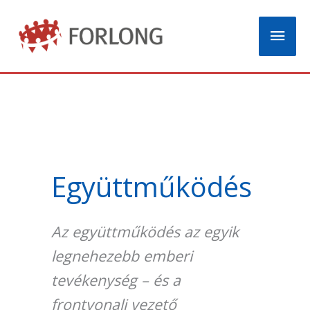
Skip
Mai
to
content
Men
Együttműködés
Az együttműködés az egyik
legnehezebb emberi
tevékenység – és a
frontvonali vezető