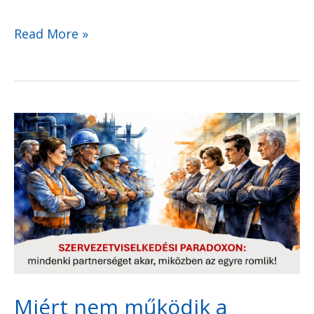
Read More »
Miért
nem
működik
a
partnerség
a
munkahelyen,
ha
Miért nem működik a
mindenki