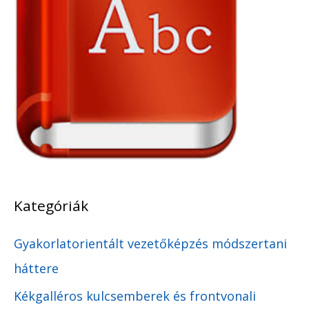
ó
Kategóriák
Gyakorlatorientált vezetőképzés módszertani
háttere
Kékgalléros kulcsemberek és frontvonali