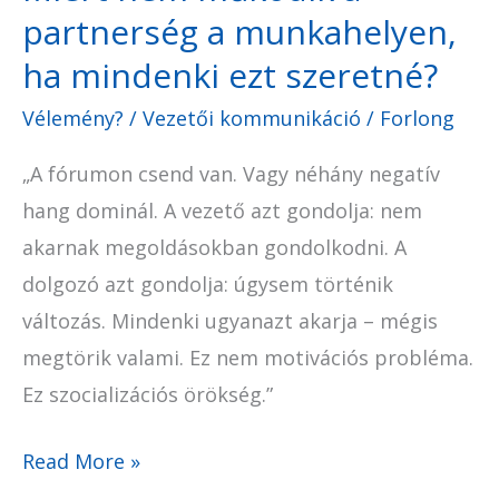
partnerség a munkahelyen,
ezt
szeretné?
ha mindenki ezt szeretné?
Vélemény?
/
Vezetői kommunikáció
/
Forlong
„A fórumon csend van. Vagy néhány negatív
hang dominál. A vezető azt gondolja: nem
akarnak megoldásokban gondolkodni. A
dolgozó azt gondolja: úgysem történik
változás. Mindenki ugyanazt akarja – mégis
megtörik valami. Ez nem motivációs probléma.
Ez szocializációs örökség.”
Read More »