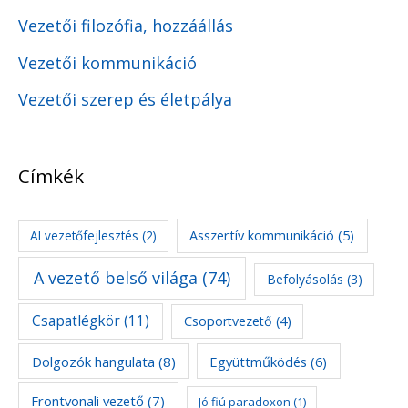
Vezetői filozófia, hozzáállás
Vezetői kommunikáció
Vezetői szerep és életpálya
Címkék
Asszertív kommunikáció
(5)
AI vezetőfejlesztés
(2)
A vezető belső világa
(74)
Befolyásolás
(3)
Csapatlégkör
(11)
Csoportvezető
(4)
Dolgozók hangulata
(8)
Együttműködés
(6)
Frontvonali vezető
(7)
Jó fiú paradoxon
(1)