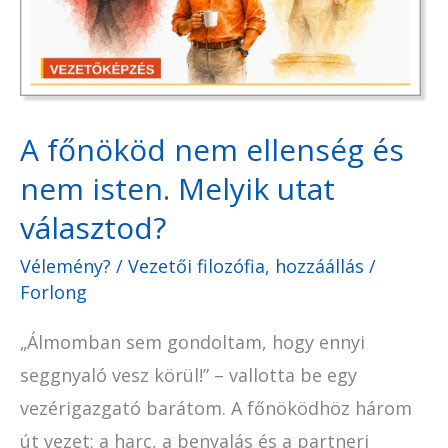
és
nem
isten.
Melyik
utat
A főnököd nem ellenség és
választod?
nem isten. Melyik utat
választod?
Vélemény?
/
Vezetői filozófia, hozzáállás
/
Forlong
„Álmomban sem gondoltam, hogy ennyi
seggnyaló vesz körül!” – vallotta be egy
vezérigazgató barátom. A főnöködhöz három
út vezet: a harc, a benyalás és a partneri