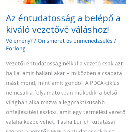
váláshoz!
Az éntudatosság a belépő a
kiváló vezetővé váláshoz!
Vélemény?
/
Önismeret és önmenedzselés
/
Forlong
Vezetői éntudatosság nélkül a vezető csak azt
hallja, amit hallani akar – miközben a csapata
mást mond, mint amit gondol. A PDCA-ciklus
nemcsak a folyamatokban működik: a belső
világban alkalmazva a legpraktikusabb
önfejlesztési eszköz, amit egy termelési vezető
valaha kézbe vehet. Tasha Eurich kutatásai
szerint a vezetők 95%-a éntudatosnak hiszi