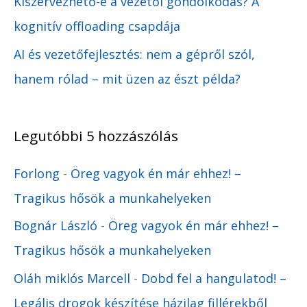
Kiszervezhető-e a vezetői gondolkodás? A
kognitív offloading csapdája
AI és vezetőfejlesztés: nem a gépről szól,
hanem rólad – mit üzen az észt példa?
Legutóbbi 5 hozzászólás
Forlong
-
Öreg vagyok én már ehhez! –
Tragikus hősök a munkahelyeken
Bognár László
-
Öreg vagyok én már ehhez! –
Tragikus hősök a munkahelyeken
Oláh miklós Marcell
-
Dobd fel a hangulatod! –
Legális drogok készítése házilag fillérekből