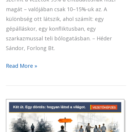
magát – valójában csak 10–15%-uk az. A
különbség ott látszik, ahol számít: egy
gépálláskor, egy konfliktusban, egy
szarkazmussal teli bólogatásban. – Héder
Sándor, Forlong Bt.
Read More »
Korunk
divatszava
a