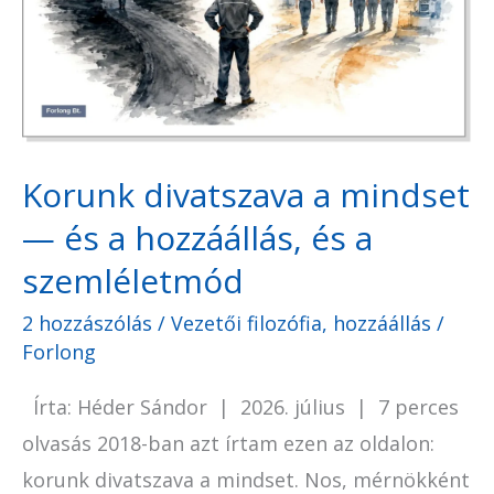
mindset
—
és
a
hozzáállás,
és
Korunk divatszava a mindset
a
— és a hozzáállás, és a
szemléletmód
szemléletmód
2 hozzászólás
/
Vezetői filozófia, hozzáállás
/
Forlong
Írta: Héder Sándor | 2026. július | 7 perces
olvasás 2018-ban azt írtam ezen az oldalon:
korunk divatszava a mindset. Nos, mérnökként