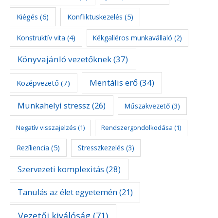
Kiégés
(6)
Konfliktuskezelés
(5)
Konstruktív vita
(4)
Kékgalléros munkavállaló
(2)
Könyvajánló vezetőknek
(37)
Mentális erő
(34)
Középvezető
(7)
Munkahelyi stressz
(26)
Műszakvezető
(3)
Negatív visszajelzés
(1)
Rendszergondolkodása
(1)
Rezíliencia
(5)
Stresszkezelés
(3)
Szervezeti komplexitás
(28)
Tanulás az élet egyetemén
(21)
Vezetői kiválóság
(71)