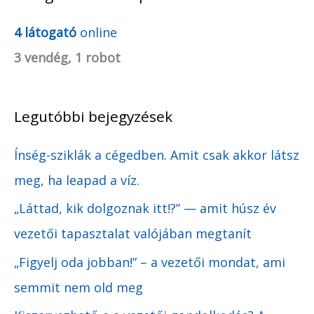
r
4 látogató
online
c
3 vendég, 1 robot
h
í
Legutóbbi bejegyzések
v
u
Ínség-sziklák a cégedben. Amit csak akkor látsz
m
meg, ha leapad a víz.
„Láttad, kik dolgoznak itt!?” — amit húsz év
vezetői tapasztalat valójában megtanít
„Figyelj oda jobban!” – a vezetői mondat, ami
semmit nem old meg