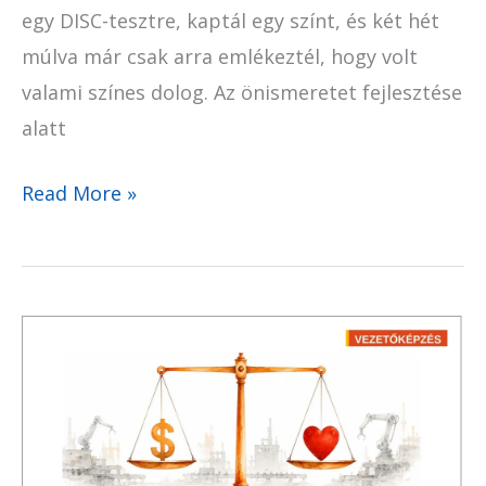
egy DISC-tesztre, kaptál egy színt, és két hét
múlva már csak arra emlékeztél, hogy volt
valami színes dolog. Az önismeretet fejlesztése
alatt
Read More »
Erős
vagy
emberséges
–
miért