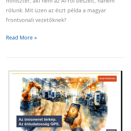
miniszter, aki nem az AI-ról beszélt, hanem
rólunk. Mit üzen az észt példa a magyar
frontvonali vezetőknek?
Read More »
Tudom,
milyen
vezető
vagyok.
Csak
épp