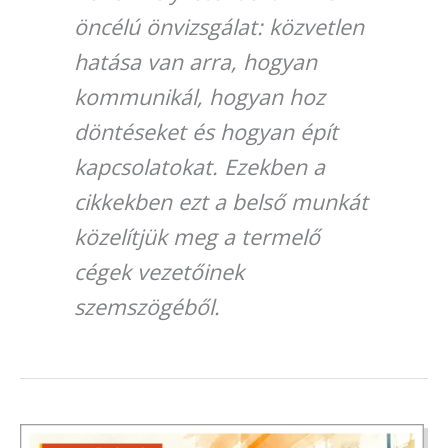
öncélú önvizsgálat: közvetlen
hatása van arra, hogyan
kommunikál, hogyan hoz
döntéseket és hogyan épít
kapcsolatokat. Ezekben a
cikkekben ezt a belső munkát
közelítjük meg a termelő
cégek vezetőinek
szemszögéből.
„Láttad,