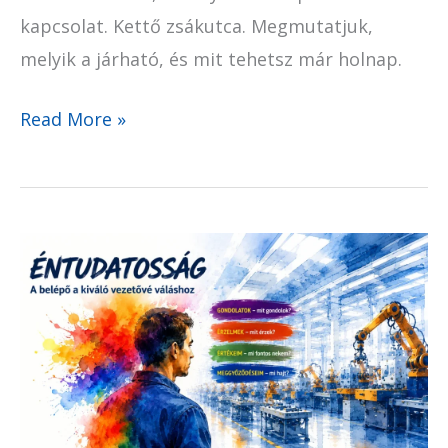
kapcsolat. Kettő zsákutca. Megmutatjuk,
melyik a járható, és mit tehetsz már holnap.
Read More »
Az
éntudatosság
a
belépő
a
kiváló
vezetővé