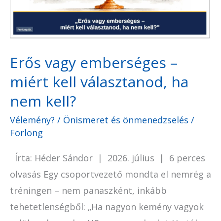
kell
választanod,
ha
Erős vagy emberséges –
nem
kell?
miért kell választanod, ha
nem kell?
Vélemény?
/
Önismeret és önmenedzselés
/
Forlong
Írta: Héder Sándor | 2026. július | 6 perces
olvasás Egy csoportvezető mondta el nemrég a
tréningen – nem panaszként, inkább
tehetetlenségből: „Ha nagyon kemény vagyok