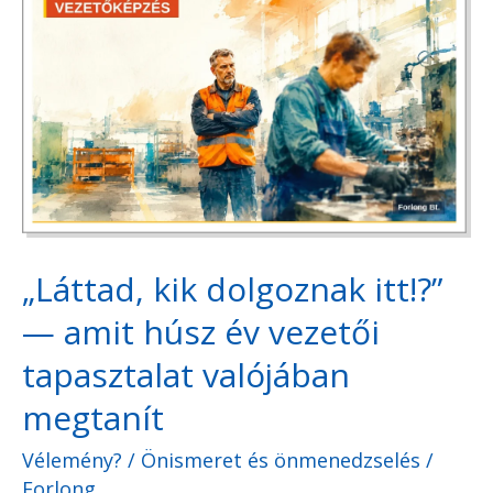
kik
dolgoznak
itt!?”
—
amit
húsz
év
„Láttad, kik dolgoznak itt!?”
vezetői
tapasztalat
— amit húsz év vezetői
valójában
tapasztalat valójában
megtanít
megtanít
Vélemény?
/
Önismeret és önmenedzselés
/
Forlong