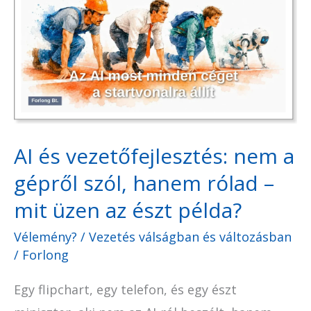
vezetőfejlesztés:
nem
a
gépről
szól,
hanem
rólad
AI és vezetőfejlesztés: nem a
–
gépről szól, hanem rólad –
mit
mit üzen az észt példa?
üzen
Vélemény?
/
Vezetés válságban és változásban
az
/
Forlong
észt
példa?
Egy flipchart, egy telefon, és egy észt