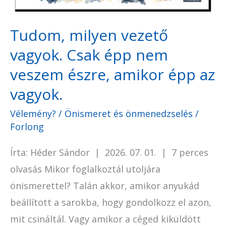
nem
veszem
Tudom, milyen vezető
észre,
vagyok. Csak épp nem
amikor
épp
veszem észre, amikor épp az
az
vagyok.
vagyok.
Vélemény?
/
Önismeret és önmenedzselés
/
Forlong
Írta: Héder Sándor | 2026. 07. 01. | 7 perces
olvasás Mikor foglalkoztál utoljára
önismerettel? Talán akkor, amikor anyukád
beállított a sarokba, hogy gondolkozz el azon,
mit csináltál. Vagy amikor a céged kiküldött