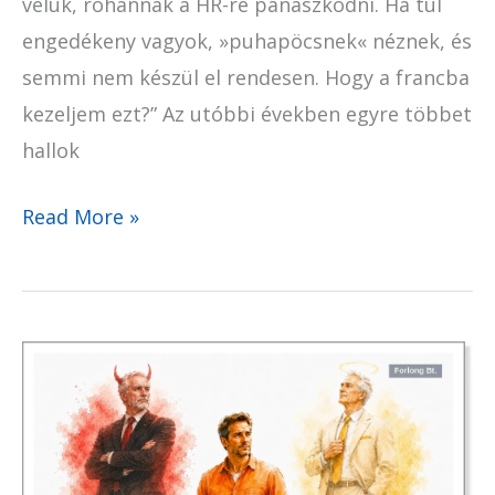
velük, rohannak a HR-re panaszkodni. Ha túl
engedékeny vagyok, »puhapöcsnek« néznek, és
semmi nem készül el rendesen. Hogy a francba
kezeljem ezt?” Az utóbbi években egyre többet
hallok
Read More »
A
főnököd
nem
ellenség