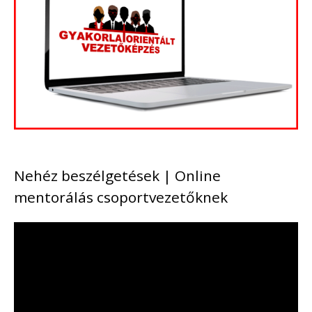
Nehéz beszélgetések | Online
mentorálás csoportvezetőknek
V
i
d
e