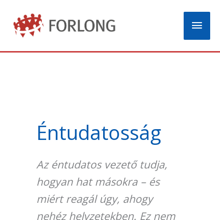
Skip
Mai
to
content
Men
Éntudatosság
Az éntudatos vezető tudja,
hogyan hat másokra – és
miért reagál úgy, ahogy
nehéz helyzetekben. Ez nem