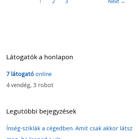
1
2
3
Next
→
Látogatók a honlapon
A
r
7 látogató
online
c
4 vendég, 3 robot
h
í
Legutóbbi bejegyzések
v
u
Ínség-sziklák a cégedben. Amit csak akkor látsz
m