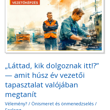
kik
dolgoznak
itt!?”
—
amit
húsz
év
„Láttad, kik dolgoznak itt!?”
vezetői
tapasztalat
— amit húsz év vezetői
valójában
tapasztalat valójában
megtanít
megtanít
Vélemény?
/
Önismeret és önmenedzselés
/
Forlong