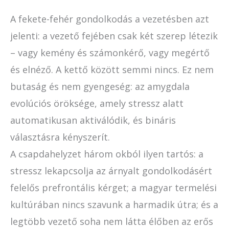
A fekete-fehér gondolkodás a vezetésben azt
jelenti: a vezető fejében csak két szerep létezik
– vagy kemény és számonkérő, vagy megértő
és elnéző. A kettő között semmi nincs. Ez nem
butaság és nem gyengeség: az amygdala
evolúciós öröksége, amely stressz alatt
automatikusan aktiválódik, és bináris
választásra kényszerít.
A csapdahelyzet három okból ilyen tartós: a
stressz lekapcsolja az árnyalt gondolkodásért
felelős prefrontális kérget; a magyar termelési
kultúrában nincs szavunk a harmadik útra; és a
legtöbb vezető soha nem látta élőben az erős