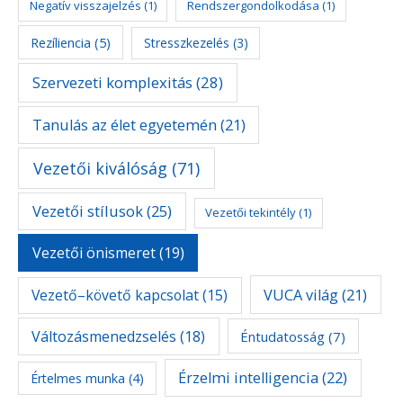
Negatív visszajelzés
(1)
Rendszergondolkodása
(1)
Rezíliencia
(5)
Stresszkezelés
(3)
Szervezeti komplexitás
(28)
Tanulás az élet egyetemén
(21)
Vezetői kiválóság
(71)
Vezetői stílusok
(25)
Vezetői tekintély
(1)
Vezetői önismeret
(19)
Vezető–követő kapcsolat
(15)
VUCA világ
(21)
Változásmenedzselés
(18)
Éntudatosság
(7)
Érzelmi intelligencia
(22)
Értelmes munka
(4)