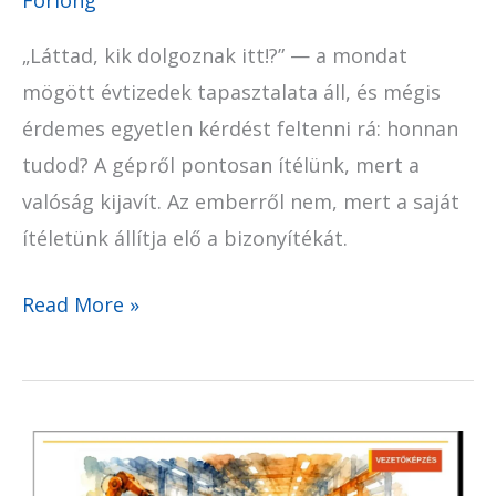
„Láttad, kik dolgoznak itt!?” — a mondat
mögött évtizedek tapasztalata áll, és mégis
érdemes egyetlen kérdést feltenni rá: honnan
tudod? A gépről pontosan ítélünk, mert a
valóság kijavít. Az emberről nem, mert a saját
ítéletünk állítja elő a bizonyítékát.
Read More »
Tudom,
milyen