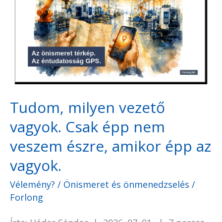
vezető
vagyok.
Csak
épp
nem
veszem
Tudom, milyen vezető
észre,
vagyok. Csak épp nem
amikor
épp
veszem észre, amikor épp az
az
vagyok.
vagyok.
Vélemény?
/
Önismeret és önmenedzselés
/
Forlong