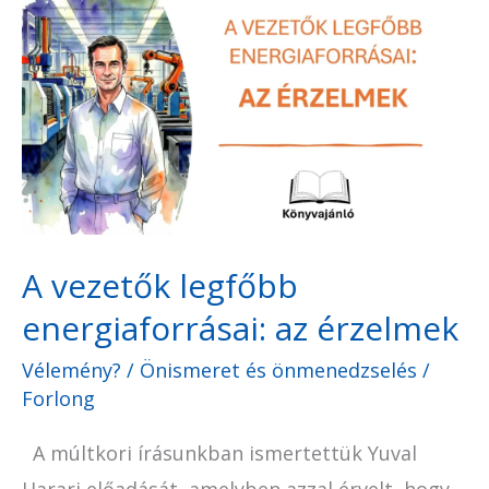
A
vezetők
legfőbb
energiaforrásai:
az
érzelmek
A vezetők legfőbb
energiaforrásai: az érzelmek
Vélemény?
/
Önismeret és önmenedzselés
/
Forlong
A múltkori írásunkban ismertettük Yuval