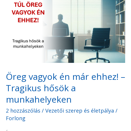
Öreg
vagyok
én
már
ehhez!
–
Tragikus
hősök
Öreg vagyok én már ehhez! –
a
Tragikus hősök a
munkahelyeken
munkahelyeken
2 hozzászólás
/
Vezetői szerep és életpálya
/
Forlong