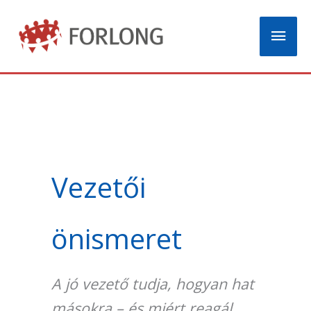
Skip
Mai
to
content
Men
Vezetői
önismeret
A jó vezető tudja, hogyan hat
másokra – és miért reagál