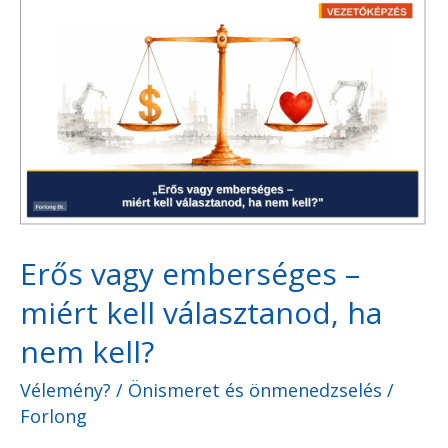
Erős
vagy
emberséges
–
miért
kell
választanod,
ha
Erős vagy emberséges –
nem
kell?
miért kell választanod, ha
nem kell?
Vélemény?
/
Önismeret és önmenedzselés
/
Forlong