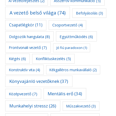
Asszertív kommunikáció
(5)
AI vezetőfejlesztés
(2)
A vezető belső világa
(74)
Befolyásolás
(3)
Csapatlégkör
(11)
Csoportvezető
(4)
Dolgozók hangulata
(8)
Együttműködés
(6)
Frontvonali vezető
(7)
Jó fiú paradoxon
(1)
Kiégés
(6)
Konfliktuskezelés
(5)
Konstruktív vita
(4)
Kékgalléros munkavállaló
(2)
Könyvajánló vezetőknek
(37)
Mentális erő
(34)
Középvezető
(7)
Munkahelyi stressz
(26)
Műszakvezető
(3)