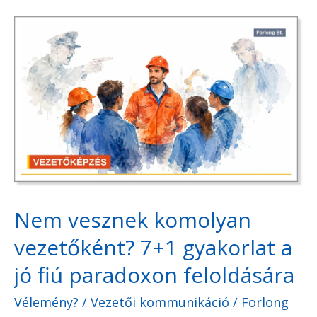
Nem
vesznek
komolyan
vezetőként?
7+1
gyakorlat
a
jó
fiú
Nem vesznek komolyan
paradoxon
vezetőként? 7+1 gyakorlat a
feloldására
jó fiú paradoxon feloldására
Vélemény?
/
Vezetői kommunikáció
/
Forlong