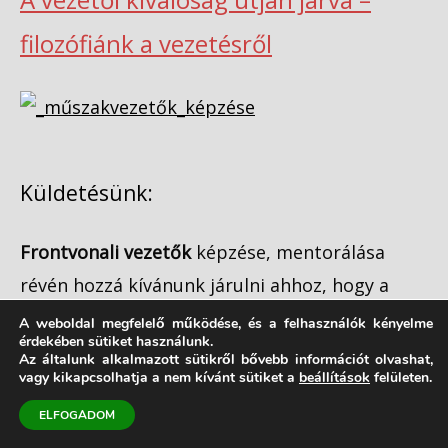
filozófiánk a vezetésről
Küldetésünk:
Frontvonali vezetők
képzése, mentorálása
révén hozzá kívánunk járulni ahhoz, hogy a
cégek frontvonalán olyan kiváló vezetők
A weboldal megfelelő működése, és a felhasználók kényelme
érdekében sütiket használunk.
tevékenykedjenek, akik erősek és
Az általunk alkalmazott sütikről bővebb információt olvashat,
vagy kikapcsolhatja a nem kívánt sütiket a
beállítások
felületen.
emberségesek!
ELFOGADOM
Forlong Bt.