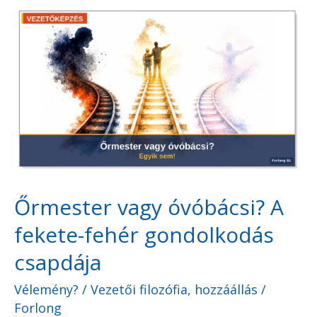
Őrmester
vagy
óvóbácsi?
A
fekete-
fehér
gondolkodás
csapdája
Őrmester vagy óvóbácsi? A
fekete-fehér gondolkodás
csapdája
Vélemény?
/
Vezetői filozófia, hozzáállás
/
Forlong