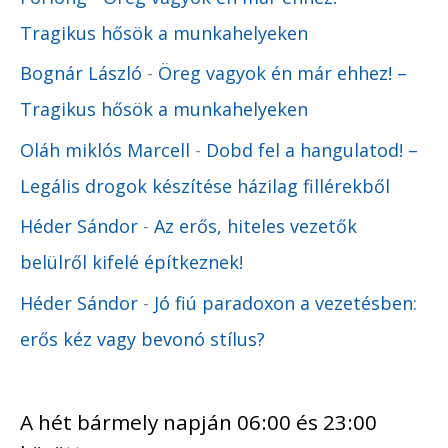
Tragikus hősök a munkahelyeken
Bognár László
-
Öreg vagyok én már ehhez! –
Tragikus hősök a munkahelyeken
Oláh miklós Marcell
-
Dobd fel a hangulatod! –
Legális drogok készítése házilag fillérekből
Héder Sándor
-
Az erős, hiteles vezetők
belülről kifelé építkeznek!
Héder Sándor
-
Jó fiú paradoxon a vezetésben:
erős kéz vagy bevonó stílus?
A hét bármely napján 06:00 és 23:00