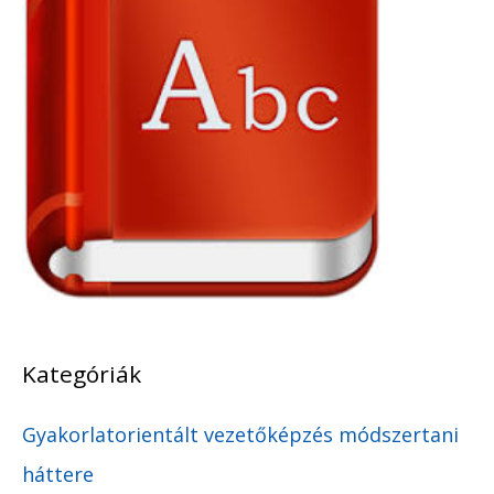
z
ó
Kategóriák
Gyakorlatorientált vezetőképzés módszertani
háttere