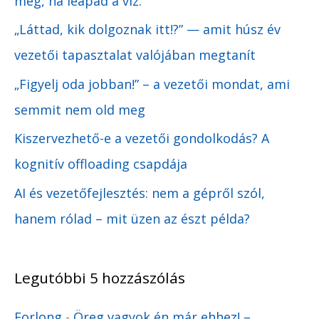
meg, ha leapad a víz.
„Láttad, kik dolgoznak itt!?” — amit húsz év
vezetői tapasztalat valójában megtanít
„Figyelj oda jobban!” – a vezetői mondat, ami
semmit nem old meg
Kiszervezhető-e a vezetői gondolkodás? A
kognitív offloading csapdája
AI és vezetőfejlesztés: nem a gépről szól,
hanem rólad – mit üzen az észt példa?
Legutóbbi 5 hozzászólás
Forlong
-
Öreg vagyok én már ehhez! –