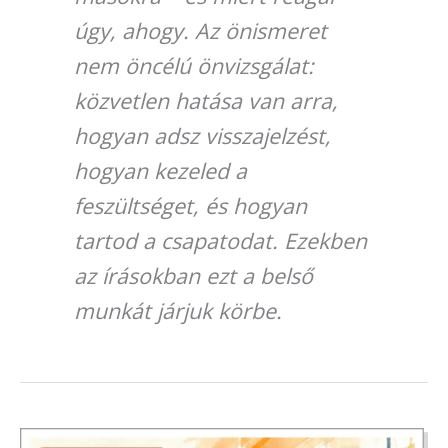
úgy, ahogy. Az önismeret
nem öncélú önvizsgálat:
közvetlen hatása van arra,
hogyan adsz visszajelzést,
hogyan kezeled a
feszültséget, és hogyan
tartod a csapatodat. Ezekben
az írásokban ezt a belső
munkát járjuk körbe.
„Láttad,