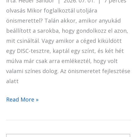
Írta: Héder Sándor | 2026. 07. 01. | 7 perces
olvasás Mikor foglalkoztál utoljára
önismerettel? Talán akkor, amikor anyukád
beállított a sarokba, hogy gondolkozz el azon,
mit csináltál. Vagy amikor a céged kiküldött
egy DISC-tesztre, kaptál egy színt, és két hét
múlva már csak arra emlékeztél, hogy volt
valami színes dolog. Az önismeretet fejlesztése
alatt
Read More »