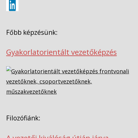
Főbb képzésünk:
Gyakorlatorientált vezetőképzés
Filozófiánk:
A vezetői kiválóság útján járva –