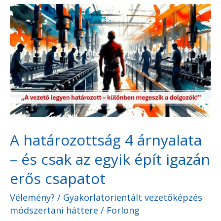
A
határozottság
4
árnyalata
–
és
csak
az
A határozottság 4 árnyalata
egyik
– és csak az egyik épít igazán
épít
igazán
erős csapatot
erős
Vélemény?
/
Gyakorlatorientált vezetőképzés
csapatot
módszertani háttere
/
Forlong