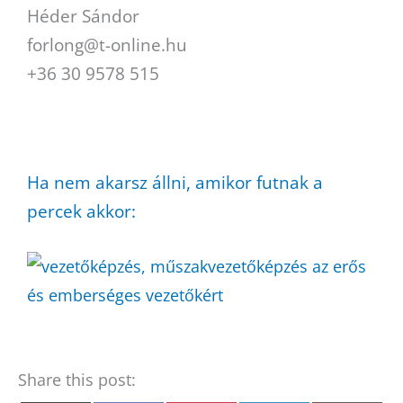
Héder Sándor
forlong@t-online.hu
+36 30 9578 515
Ha nem akarsz állni, amikor futnak a
percek akkor:
Share this post: