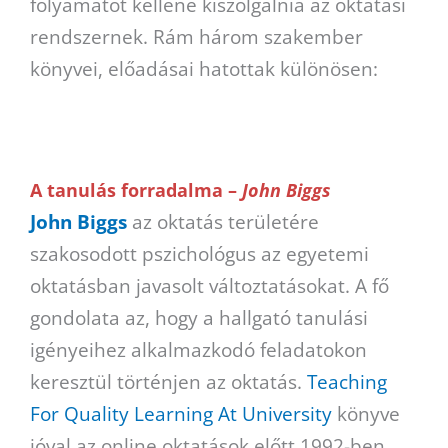
folyamatot kellene kiszolgálnia az oktatási
rendszernek. Rám három szakember
könyvei, előadásai hatottak különösen:
A tanulás forradalma –
John Biggs
John Biggs
az oktatás területére
szakosodott pszichológus az egyetemi
oktatásban javasolt változtatásokat. A fő
gondolata az, hogy a hallgató tanulási
igényeihez alkalmazkodó feladatokon
keresztül történjen az oktatás.
Teaching
For Quality Learning At University
könyve
jóval az online oktatások előtt 1992-ben