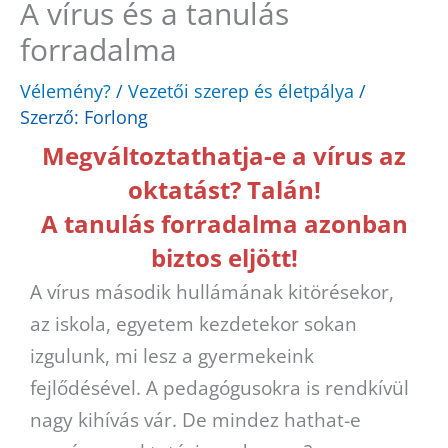
A vírus és a tanulás
forradalma
Vélemény?
/
Vezetői szerep és életpálya
/
Szerző:
Forlong
Megváltoztathatja-e a vírus az
oktatást? Talán!
A tanulás forradalma azonban
biztos eljött!
A vírus második hullámának kitörésekor,
az iskola, egyetem kezdetekor sokan
izgulunk, mi lesz a gyermekeink
fejlődésével. A pedagógusokra is rendkívül
nagy kihívás vár. De mindez hathat-e