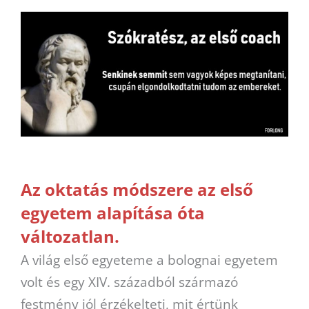
Az oktatás módszere az első
egyetem alapítása óta
változatlan.
A világ első egyeteme a bolognai egyetem
volt és egy XIV. századból származó
festmény jól érzékelteti, mit értünk