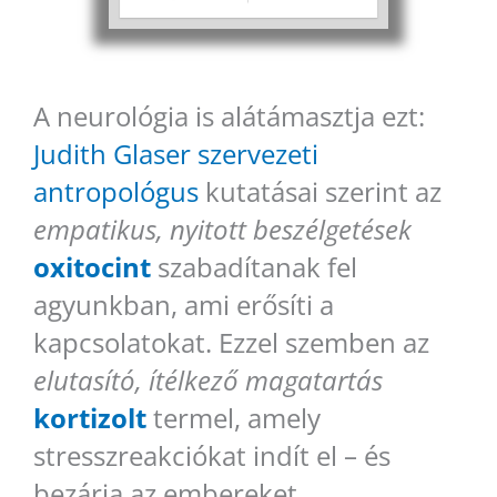
A neurológia is alátámasztja ezt:
Judith Glaser szervezeti
antropológus
kutatásai szerint az
empatikus, nyitott beszélgetések
oxitocint
szabadítanak fel
agyunkban, ami erősíti a
kapcsolatokat. Ezzel szemben az
elutasító, ítélkező magatartás
kortizolt
termel, amely
stresszreakciókat indít el – és
bezárja az embereket.