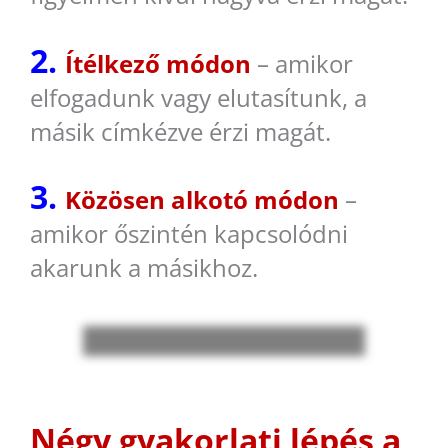
2.
Ítélkező módon
– amikor
elfogadunk vagy elutasítunk, a
másik címkézve érzi magát.
3.
Közösen alkotó módon
–
amikor őszintén kapcsolódni
akarunk a másikhoz.
Négy gyakorlati lépés a