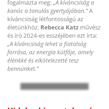
fogalmazta meg:
„A kíváncsiság a
kanóc a tanulás gyertyájában.”
A
kíváncsiság létfontosságú az
életünkhöz.
Rebecca Katz
művész
és író 2024-es esszéjében ezt írta:
„A kíváncsiság lehet a fiatalság
forrása, az energia kútfője, amely
élénkké és elkötelezetté tesz
bennünket.”