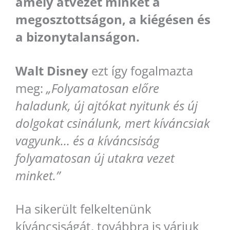
amely átvezet minket a
megosztottságon, a kiégésen és
a bizonytalanságon.
Walt Disney
ezt így fogalmazta
meg:
„Folyamatosan előre
haladunk, új ajtókat nyitunk és új
dolgokat csinálunk, mert kíváncsiak
vagyunk… és a kíváncsiság
folyamatosan új utakra vezet
minket.”
Ha sikerült felkeltenünk
kíváncsiságát, továbbra is várjuk