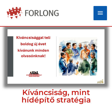
Skip
Mai
to
Men
content
Kíváncsiság, mint
hídépítő stratégia