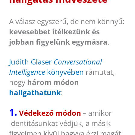
A válasz egyszerű, de nem könnyű:
kevesebbet ítélkezünk és
jobban figyelünk egymásra
.
Judith Glaser
Conversational
Intelligence
könyvében
rámutat,
hogy
három módon
hallgathatunk
:
1.
Védekező módon
– amikor
identitásunkat védjük, a másik
figyelmen kívül hagyva érzi magát.