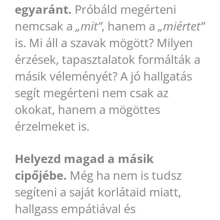
egyaránt.
Próbáld megérteni
nemcsak a
„mit”
, hanem a
„miértet”
is. Mi áll a szavak mögött? Milyen
érzések, tapasztalatok formálták a
másik véleményét? A jó hallgatás
segít megérteni nem csak az
okokat, hanem a mögöttes
érzelmeket is.
Helyezd magad a másik
cipőjébe.
Még ha nem is tudsz
segíteni a saját korlátaid miatt,
hallgass empátiával és