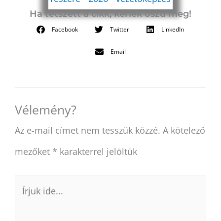
Ha tetszett a cikk, kérlek oszd meg!
Facebook
Twitter
LinkedIn
Email
Vélemény?
Az e-mail címet nem tesszük közzé.
A kötelező
mezőket
*
karakterrel jelöltük
Írjuk
ide...