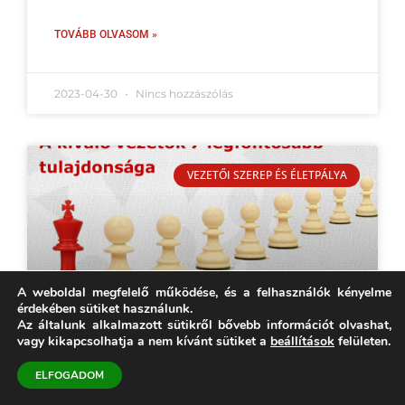
TOVÁBB OLVASOM »
2023-04-30
Nincs hozzászólás
VEZETŐI SZEREP ÉS ÉLETPÁLYA
A weboldal megfelelő működése, és a felhasználók kényelme
érdekében sütiket használunk.
Az általunk alkalmazott sütikről bővebb információt olvashat,
vagy kikapcsolhatja a nem kívánt sütiket a
beállítások
felületen.
A kiváló vezetők 7
ELFOGADOM