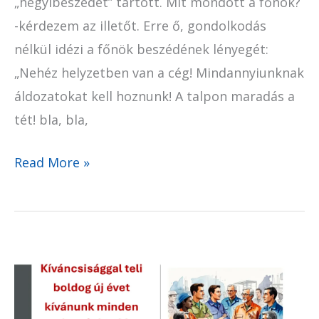
„hegyibeszédet” tartott. Mit mondott a főnök?
-kérdezem az illetőt. Erre ő, gondolkodás
nélkül idézi a főnök beszédének lényegét:
„Nehéz helyzetben van a cég! Mindannyiunknak
áldozatokat kell hoznunk! A talpon maradás a
tét! bla, bla,
Read More »
Kíváncsiság,
mint
hídépítő