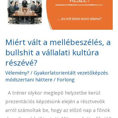
a
bullshit
a
vállalati
Miért vált a mellébeszélés, a
kultúra
bullshit a vállalati kultúra
részévé?
részévé?
Vélemény?
/
Gyakorlatorientált vezetőképzés
módszertani háttere
/
Forlong
A tréner olykor meglepő helyzetbe kerül:
prezentációs képzésünk elején a résztvevők
arról számoltak be, hogy az előző nap a főnök