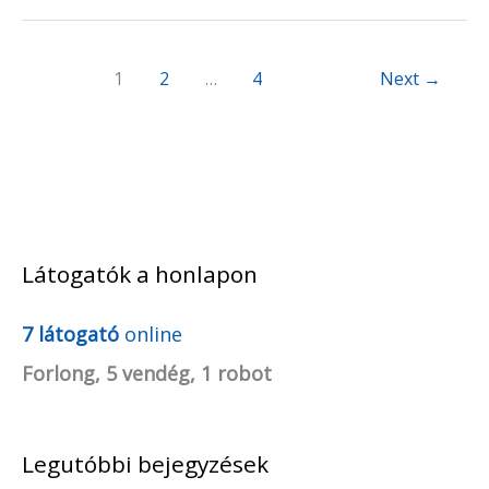
1
2
…
4
Next
→
Látogatók a honlapon
A
r
7 látogató
online
c
Forlong, 5 vendég, 1 robot
h
í
Legutóbbi bejegyzések
v