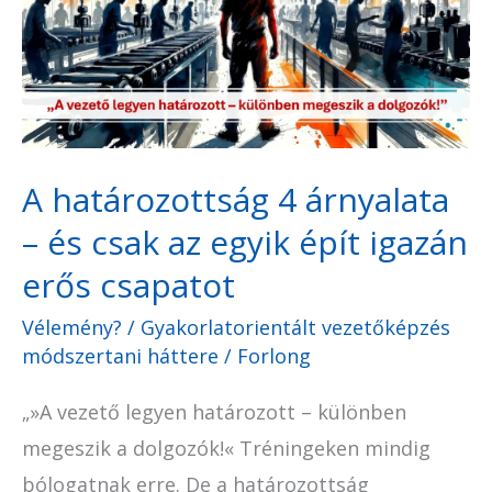
árnyalata
–
és
csak
az
A határozottság 4 árnyalata
egyik
– és csak az egyik épít igazán
épít
igazán
erős csapatot
erős
Vélemény?
/
Gyakorlatorientált vezetőképzés
csapatot
módszertani háttere
/
Forlong
„»A vezető legyen határozott – különben
megeszik a dolgozók!« Tréningeken mindig
bólogatnak erre. De a határozottság