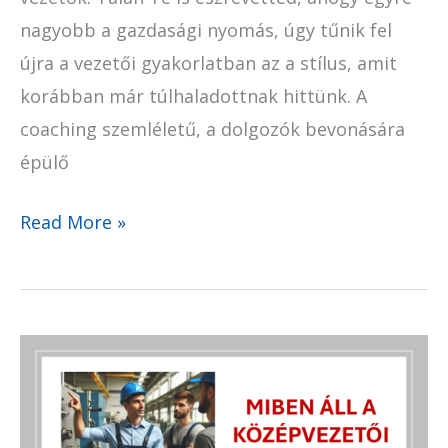
nagyobb a gazdasági nyomás, úgy tűnik fel
újra a vezetői gyakorlatban az a stílus, amit
korábban már túlhaladottnak hittünk. A
coaching szemléletű, a dolgozók bevonására
épülő
Read More »
A
középvezetői
szerep: