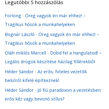
Legutóbbi 5 hozzászólás
Forlong
-
Öreg vagyok én már ehhez! –
Tragikus hősök a munkahelyeken
Bognár László
-
Öreg vagyok én már ehhez! –
Tragikus hősök a munkahelyeken
Oláh miklós Marcell
-
Dobd fel a hangulatod! –
Legális drogok készítése házilag fillérekből
Héder Sándor
-
Az erős, hiteles vezetők
belülről kifelé építkeznek!
Héder Sándor
-
Jó fiú paradoxon a vezetésben:
erős kéz vagy bevonó stílus?