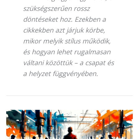
szükségszerűen rossz
döntéseket hoz. Ezekben a
cikkekben azt járjuk körbe,
mikor melyik stílus működik,
és hogyan lehet rugalmasan
váltani közöttük – a csapat és
a helyzet függvényében.
A
határozottság
4