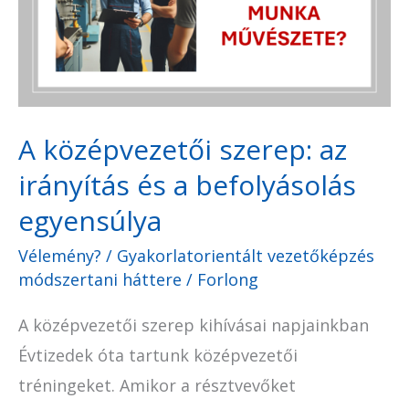
az
irányítás
és
a
befolyásolás
A középvezetői szerep: az
egyensúlya
irányítás és a befolyásolás
egyensúlya
Vélemény?
/
Gyakorlatorientált vezetőképzés
módszertani háttere
/
Forlong
A középvezetői szerep kihívásai napjainkban
Évtizedek óta tartunk középvezetői
tréningeket. Amikor a résztvevőket