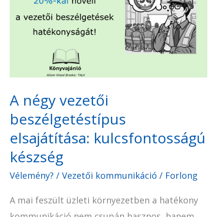
vezetői
beszélgetéstípus
elsajátítása:
kulcsfontosságú
készség
A négy vezetői
beszélgetéstípus
elsajátítása: kulcsfontosságú
készség
Vélemény?
/
Vezetői kommunikáció
/
Forlong
A mai feszült üzleti környezetben a hatékony
kommunikáció nem csupán hasznos, hanem