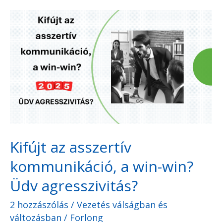
Kifújt
az
asszertív
kommunikáció,
a
win-
win?
Üdv
Kifújt az asszertív
agresszivitás?
kommunikáció, a win-win?
Üdv agresszivitás?
2 hozzászólás
/
Vezetés válságban és
változásban
/
Forlong