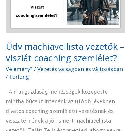
viszlát
coaching
szemlélet?!
Üdv machiavellista vezetők –
viszlát coaching szemlélet?!
Vélemény?
/
Vezetés válságban és változásban
/
Forlong
A mai gazdasági nehézségek közepette
mintha búcsút intenénk az utóbbi években
divatos coaching szemléletű vezetésnek és
visszatérnének a jól ismert machiavellista
vezetők. Talán Te is észrevetted, ahogy egyre