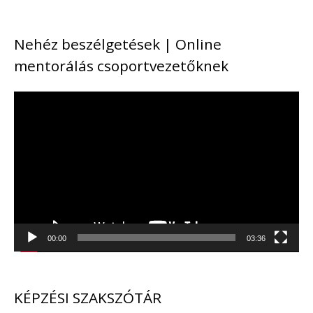
Nehéz beszélgetések | Online
mentorálás csoportvezetőknek
V
i
d
e
ó
l
00:00
03:36
e
j
KÉPZÉSI SZAKSZÓTÁR
á