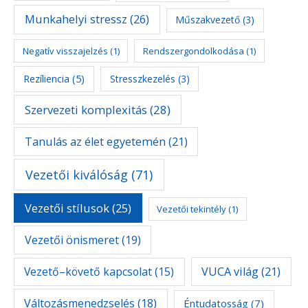
Munkahelyi stressz
(26)
Műszakvezető
(3)
Negatív visszajelzés
(1)
Rendszergondolkodása
(1)
Rezíliencia
(5)
Stresszkezelés
(3)
Szervezeti komplexitás
(28)
Tanulás az élet egyetemén
(21)
Vezetői kiválóság
(71)
Vezetői stílusok
(25)
Vezetői tekintély
(1)
Vezetői önismeret
(19)
Vezető–követő kapcsolat
(15)
VUCA világ
(21)
Változásmenedzselés
(18)
Éntudatosság
(7)