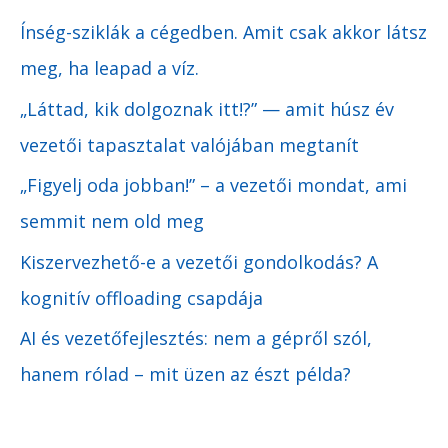
u
Ínség-sziklák a cégedben. Amit csak akkor látsz
m
meg, ha leapad a víz.
„Láttad, kik dolgoznak itt!?” — amit húsz év
vezetői tapasztalat valójában megtanít
„Figyelj oda jobban!” – a vezetői mondat, ami
semmit nem old meg
Kiszervezhető-e a vezetői gondolkodás? A
kognitív offloading csapdája
AI és vezetőfejlesztés: nem a gépről szól,
hanem rólad – mit üzen az észt példa?