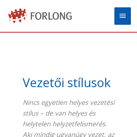
Skip
Mai
to
content
Men
Vezetői stílusok
Nincs egyetlen helyes vezetési
stílus – de van helyes és
helytelen helyzetfelismerés.
Aki mindig ugyanúgy vezet, az