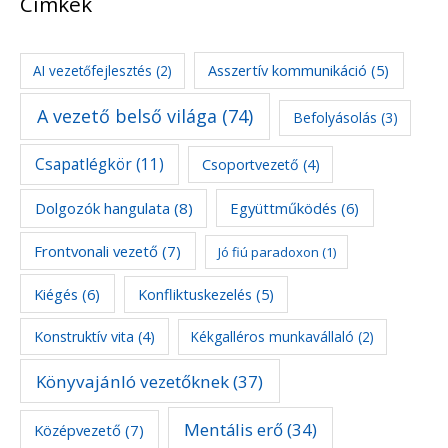
Címkék
Asszertív kommunikáció
(5)
AI vezetőfejlesztés
(2)
A vezető belső világa
(74)
Befolyásolás
(3)
Csapatlégkör
(11)
Csoportvezető
(4)
Dolgozók hangulata
(8)
Együttműködés
(6)
Frontvonali vezető
(7)
Jó fiú paradoxon
(1)
Kiégés
(6)
Konfliktuskezelés
(5)
Konstruktív vita
(4)
Kékgalléros munkavállaló
(2)
Könyvajánló vezetőknek
(37)
Mentális erő
(34)
Középvezető
(7)