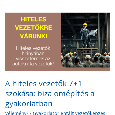
A
hiteles
vezetők
7+1
szokása:
bizalomépítés
a
gyakorlatban
A hiteles vezetők 7+1
szokása: bizalomépítés a
gyakorlatban
Vélemény?
/
Gyakorlatorientált vezetőképzés