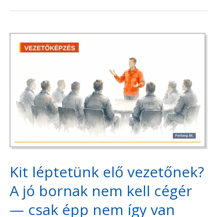
Kit
léptetünk
elő
vezetőnek?
A
jó
bornak
nem
Kit léptetünk elő vezetőnek?
kell
cégér
A jó bornak nem kell cégér
—
— csak épp nem így van
csak