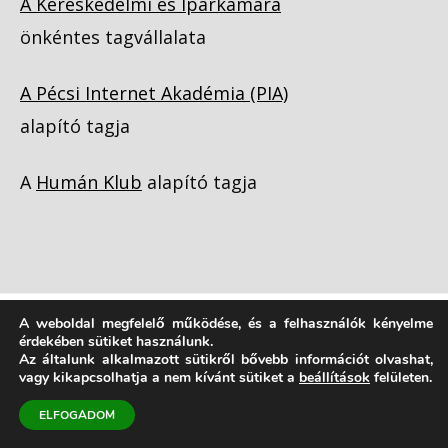
A Kereskedelmi és Iparkamara
önkéntes tagvállalata
A Pécsi Internet Akadémia (PIA)
alapító tagja
A
Humán Klub
alapító tagja
A weboldal megfelelő működése, és a felhasználók kényelme
érdekében sütiket használunk.
Copyright © 1998 - 2026
Vezetőképzés |
Az általunk alkalmazott sütikről bővebb információt olvashat,
Forlong Bt.
| Néhány jog fenntartva!
vagy kikapcsolhatja a nem kívánt sütiket a
beállítások
felületen.
ELFOGADOM
Adatkezelési tájékoztató