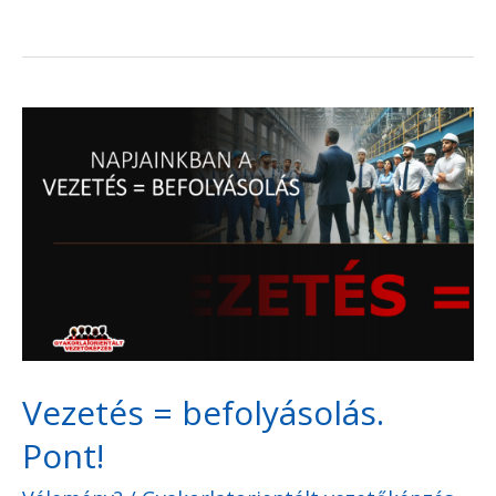
Vezetés
=
befolyásolás.
Pont!
Vezetés = befolyásolás.
Pont!