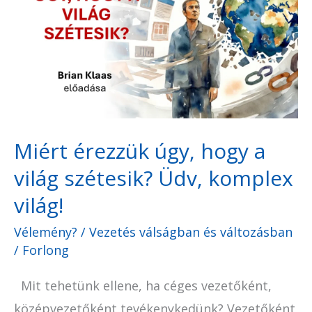
úgy,
hogy
a
világ
szétesik?
Üdv,
Miért érezzük úgy, hogy a
komplex
világ szétesik? Üdv, komplex
világ!
világ!
Vélemény?
/
Vezetés válságban és változásban
/
Forlong
Mit tehetünk ellene, ha céges vezetőként,
középvezetőként tevékenykedünk? Vezetőként