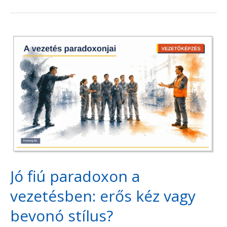
Jó
fiú
paradoxon
a
vezetésben:
erős
kéz
vagy
Jó fiú paradoxon a
bevonó
vezetésben: erős kéz vagy
stílus?
bevonó stílus?