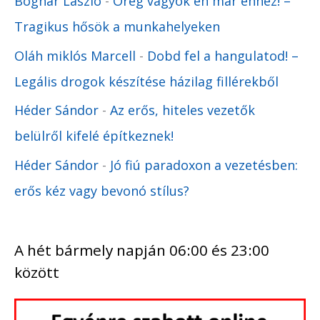
Bognár László
-
Öreg vagyok én már ehhez! –
Tragikus hősök a munkahelyeken
Oláh miklós Marcell
-
Dobd fel a hangulatod! –
Legális drogok készítése házilag fillérekből
Héder Sándor
-
Az erős, hiteles vezetők
belülről kifelé építkeznek!
Héder Sándor
-
Jó fiú paradoxon a vezetésben:
erős kéz vagy bevonó stílus?
A hét bármely napján 06:00 és 23:00
között