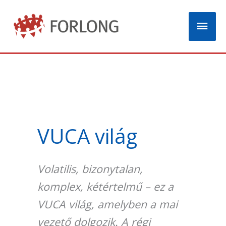
Skip
Mai
to
content
Men
VUCA világ
Volatilis, bizonytalan,
komplex, kétértelmű – ez a
VUCA világ, amelyben a mai
vezető dolgozik. A régi