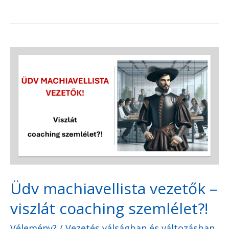
Üdv
machiavellista
vezetők
–
viszlát
coaching
szemlélet?!
Üdv machiavellista vezetők –
viszlát coaching szemlélet?!
Vélemény?
/
Vezetés válságban és változásban