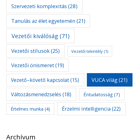
Szervezeti komplexitás
(28)
Tanulás az élet egyetemén
(21)
Vezetői kiválóság
(71)
Vezetői stílusok
(25)
Vezetői tekintély
(1)
Vezetői önismeret
(19)
Vezető–követő kapcsolat
(15)
VUCA világ
(21)
Változásmenedzselés
(18)
Éntudatosság
(7)
Érzelmi intelligencia
(22)
Értelmes munka
(4)
Archívum