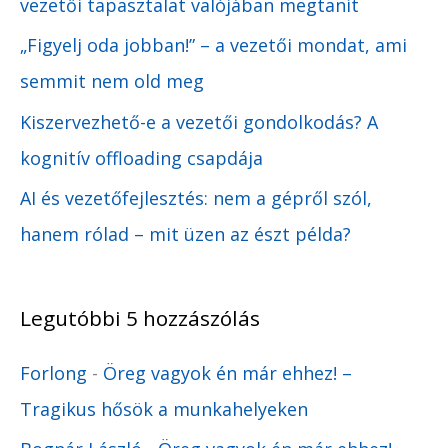
vezetői tapasztalat valójában megtanít
„Figyelj oda jobban!” – a vezetői mondat, ami
semmit nem old meg
Kiszervezhető-e a vezetői gondolkodás? A
kognitív offloading csapdája
AI és vezetőfejlesztés: nem a gépről szól,
hanem rólad – mit üzen az észt példa?
Legutóbbi 5 hozzászólás
Forlong
-
Öreg vagyok én már ehhez! –
Tragikus hősök a munkahelyeken