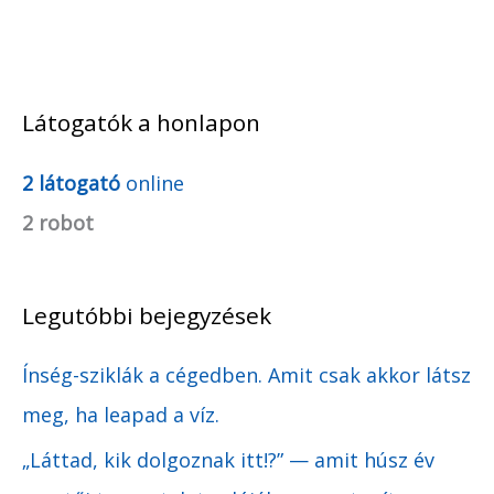
Látogatók a honlapon
A
r
2 látogató
online
c
2 robot
h
í
Legutóbbi bejegyzések
v
u
Ínség-sziklák a cégedben. Amit csak akkor látsz
m
meg, ha leapad a víz.
„Láttad, kik dolgoznak itt!?” — amit húsz év