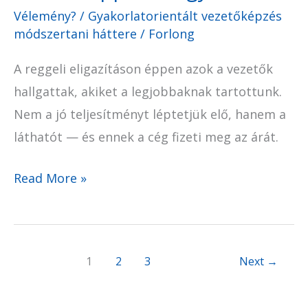
Vélemény?
/
Gyakorlatorientált vezetőképzés
épp
módszertani háttere
/
Forlong
nem
így
A reggeli eligazításon éppen azok a vezetők
van
hallgattak, akiket a legjobbaknak tartottunk.
Nem a jó teljesítményt léptetjük elő, hanem a
láthatót — és ennek a cég fizeti meg az árát.
Read More »
1
2
3
Next
→