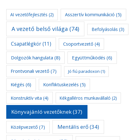
Asszertív kommunikáció
(5)
AI vezetőfejlesztés
(2)
A vezető belső világa
(74)
Befolyásolás
(3)
Csapatlégkör
(11)
Csoportvezető
(4)
Dolgozók hangulata
(8)
Együttműködés
(6)
Frontvonali vezető
(7)
Jó fiú paradoxon
(1)
Kiégés
(6)
Konfliktuskezelés
(5)
Konstruktív vita
(4)
Kékgalléros munkavállaló
(2)
Könyvajánló vezetőknek
(37)
Mentális erő
(34)
Középvezető
(7)