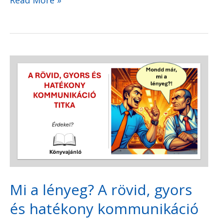
Read More »
Mi
a
lényeg?
A
rövid,
gyors
és
hatékony
Mi a lényeg? A rövid, gyors
kommunikáció
és hatékony kommunikáció
titka