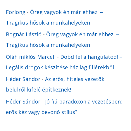
Forlong
-
Öreg vagyok én már ehhez! –
Tragikus hősök a munkahelyeken
Bognár László
-
Öreg vagyok én már ehhez! –
Tragikus hősök a munkahelyeken
Oláh miklós Marcell
-
Dobd fel a hangulatod! –
Legális drogok készítése házilag fillérekből
Héder Sándor
-
Az erős, hiteles vezetők
belülről kifelé építkeznek!
Héder Sándor
-
Jó fiú paradoxon a vezetésben:
erős kéz vagy bevonó stílus?