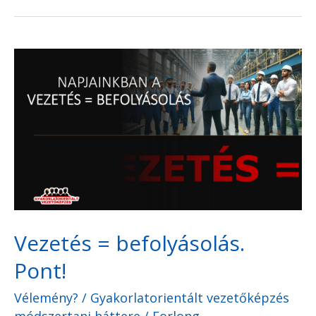
Vezetés
=
befolyásolás.
Pont!
Vezetés = befolyásolás.
Pont!
Vélemény?
/
Gyakorlatorientált vezetőképzés