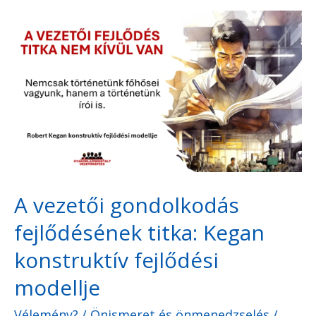
A
vezetői
gondolkodás
fejlődésének
titka:
Kegan
konstruktív
fejlődési
A vezetői gondolkodás
modellje
fejlődésének titka: Kegan
konstruktív fejlődési
modellje
Vélemény?
/
Önismeret és önmenedzselés
/