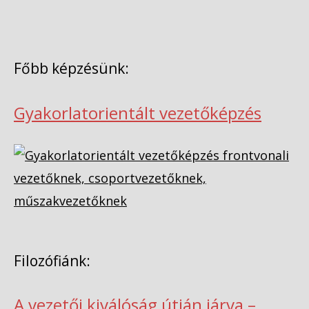
Főbb képzésünk:
Gyakorlatorientált vezetőképzés
Filozófiánk:
A vezetői kiválóság útján járva –