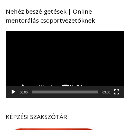
Nehéz beszélgetések | Online
mentorálás csoportvezetőknek
V
i
d
e
ó
l
00:00
03:36
e
j
KÉPZÉSI SZAKSZÓTÁR
á