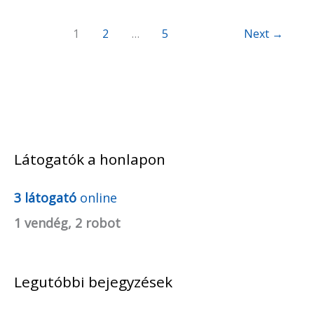
1
2
…
5
Next
→
Látogatók a honlapon
A
r
3 látogató
online
c
1 vendég, 2 robot
h
í
Legutóbbi bejegyzések
v
u