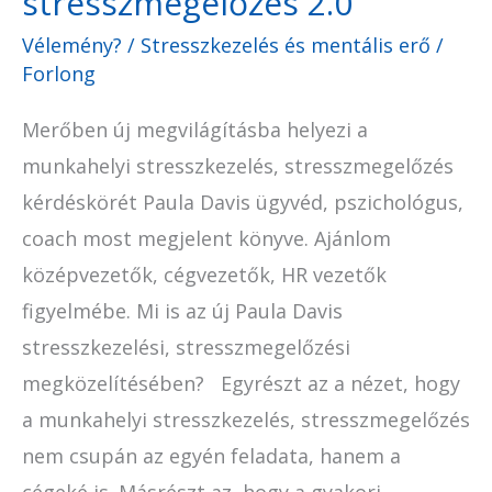
stresszmegelőzés 2.0
Vélemény?
/
Stresszkezelés és mentális erő
/
Forlong
Merőben új megvilágításba helyezi a
munkahelyi stresszkezelés, stresszmegelőzés
kérdéskörét Paula Davis ügyvéd, pszichológus,
coach most megjelent könyve. Ajánlom
középvezetők, cégvezetők, HR vezetők
figyelmébe. Mi is az új Paula Davis
stresszkezelési, stresszmegelőzési
megközelítésében? Egyrészt az a nézet, hogy
a munkahelyi stresszkezelés, stresszmegelőzés
nem csupán az egyén feladata, hanem a
cégeké is. Másrészt az, hogy a gyakori