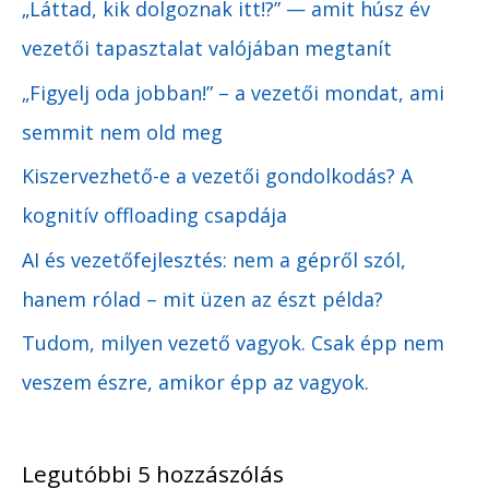
„Láttad, kik dolgoznak itt!?” — amit húsz év
m
vezetői tapasztalat valójában megtanít
„Figyelj oda jobban!” – a vezetői mondat, ami
semmit nem old meg
Kiszervezhető-e a vezetői gondolkodás? A
kognitív offloading csapdája
AI és vezetőfejlesztés: nem a gépről szól,
hanem rólad – mit üzen az észt példa?
Tudom, milyen vezető vagyok. Csak épp nem
veszem észre, amikor épp az vagyok.
Legutóbbi 5 hozzászólás