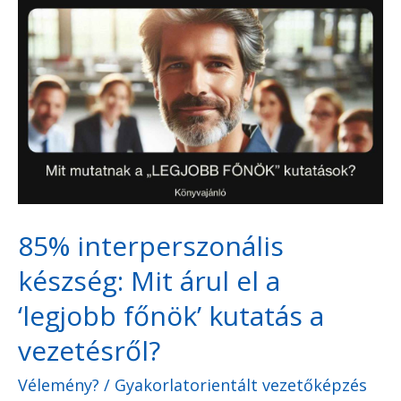
85%
interperszonális
készség:
Mit
árul
el
a
‘legjobb
85% interperszonális
főnök’
készség: Mit árul el a
kutatás
a
‘legjobb főnök’ kutatás a
vezetésről?
vezetésről?
Vélemény?
/
Gyakorlatorientált vezetőképzés