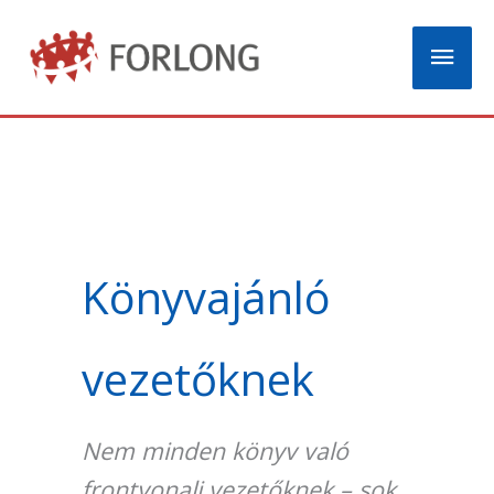
Skip
Mai
to
content
Men
Könyvajánló
vezetőknek
Nem minden könyv való
frontvonali vezetőknek – sok