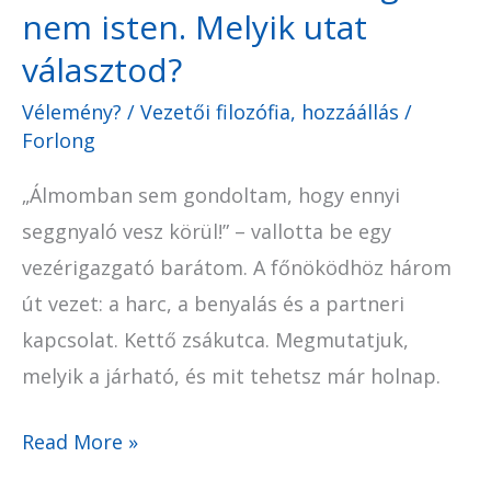
választod?
nem isten. Melyik utat
választod?
Vélemény?
/
Vezetői filozófia, hozzáállás
/
Forlong
„Álmomban sem gondoltam, hogy ennyi
seggnyaló vesz körül!” – vallotta be egy
vezérigazgató barátom. A főnöködhöz három
út vezet: a harc, a benyalás és a partneri
kapcsolat. Kettő zsákutca. Megmutatjuk,
melyik a járható, és mit tehetsz már holnap.
Read More »