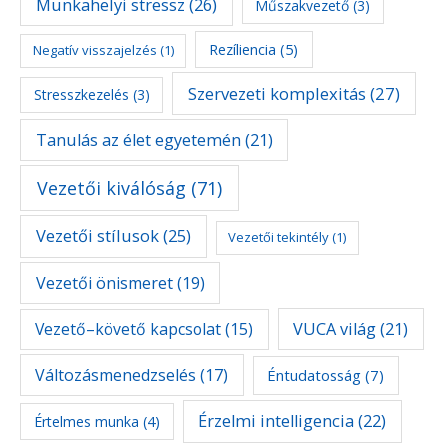
Munkahelyi stressz
(26)
Műszakvezető
(3)
Rezíliencia
(5)
Negatív visszajelzés
(1)
Szervezeti komplexitás
(27)
Stresszkezelés
(3)
Tanulás az élet egyetemén
(21)
Vezetői kiválóság
(71)
Vezetői stílusok
(25)
Vezetői tekintély
(1)
Vezetői önismeret
(19)
Vezető–követő kapcsolat
(15)
VUCA világ
(21)
Változásmenedzselés
(17)
Éntudatosság
(7)
Érzelmi intelligencia
(22)
Értelmes munka
(4)