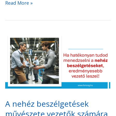
Read More »
A
nehéz
beszélgetések
művészete
vezetők
számára
A nehéz beszélgetések
művészete vezetők számára