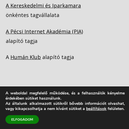
A Kereskedelmi és Iparkamara
önkéntes tagvállalata
A Pécsi Internet Akadémia (PIA)
alapító tagja
A
Humán Klub
alapító tagja
A weboldal megfelelő működése, és a felhasználók kényelme
érdekében sütiket használunk.
Copyright © 1998 - 2026
Vezetőképzés |
Az általunk alkalmazott sütikről bővebb információt olvashat,
vagy kikapcsolhatja a nem kívánt sütiket a
beállítások
felületen.
Forlong Bt.
| Néhány jog fenntartva!
ELFOGADOM
Adatkezelési tájékoztató