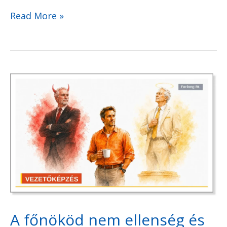
Read More »
A
főnököd
nem
ellenség
és
nem
isten.
Melyik
utat
A főnököd nem ellenség és