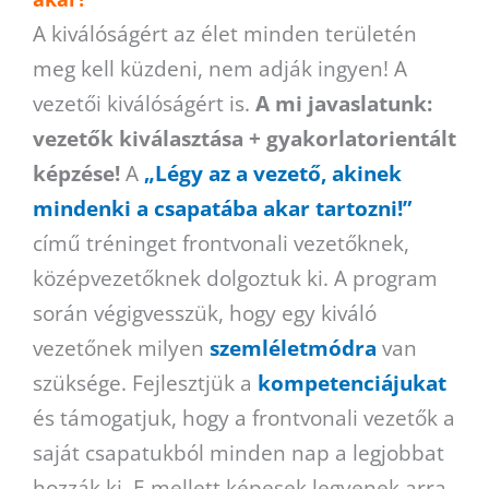
A kiválóságért az élet minden területén
meg kell küzdeni, nem adják ingyen! A
vezetői kiválóságért is.
A mi javaslatunk:
vezetők kiválasztása + gyakorlatorientált
képzése!
A
„Légy az a vezető, akinek
mindenki a csapatába akar tartozni!”
című tréninget frontvonali vezetőknek,
középvezetőknek dolgoztuk ki. A program
során végigvesszük, hogy egy kiváló
vezetőnek milyen
szemléletmódra
van
szüksége. Fejlesztjük a
kompetenciájukat
és támogatjuk, hogy a frontvonali vezetők a
saját csapatukból minden nap a legjobbat
hozzák ki. E mellett képesek legyenek arra,