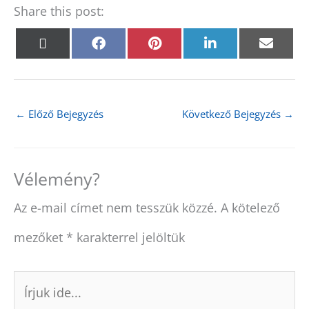
Share this post:
Share
Share
Share
Share
Shar
X
F
P
L
E
on
on
on
on
on
(
a
i
i
m
T
c
n
n
a
w
e
t
k
i
i
b
e
e
l
t
o
r
d
←
Előző Bejegyzés
Következő Bejegyzés
→
t
o
e
I
e
k
s
n
r
t
)
Vélemény?
Az e-mail címet nem tesszük közzé.
A kötelező
mezőket
*
karakterrel jelöltük
Írjuk