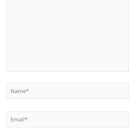
ide...
Name*
Email*