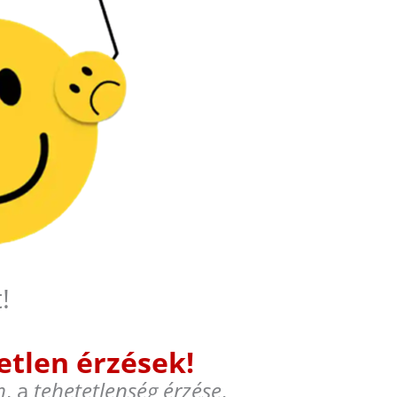
!
tlen érzések!
m
, a
tehetetlenség érzése
.