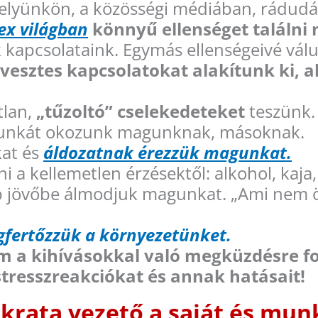
lyünkön, a közösségi médiában, rádudál
x világban
könnyű ellenséget találn
 kapcsolataink. Egymás ellenségeivé vá
vesztes kapcsolatokat alakítunk ki, 
tlan,
„tűzoltó” cselekedeteket
teszünk.
munkát okozunk magunknak, másoknak.
kat és
áldozatnak érezzük magunkat.
kellemetlen érzésektől: alkohol, kaja, ci
 jövőbe álmodjuk magunkat. „Ami nem öl 
fertőzzük a környezetünket.
m a kihívásokkal való megküzdésre fo
tresszreakciókat és annak hatásait!
krata vezető a saját és mun