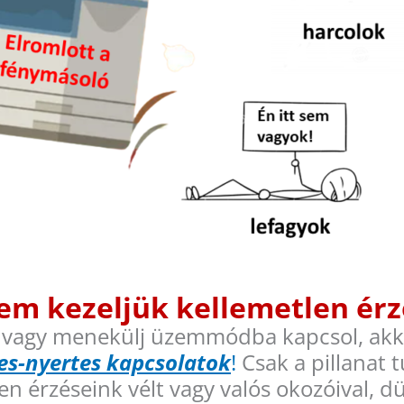
nem kezeljük kellemetlen ér
lj vagy menekülj üzemmódba kapcsol, ak
es-nyertes kapcsolatok
!
Csak a pillanat t
en érzéseink vélt vagy valós okozóival,