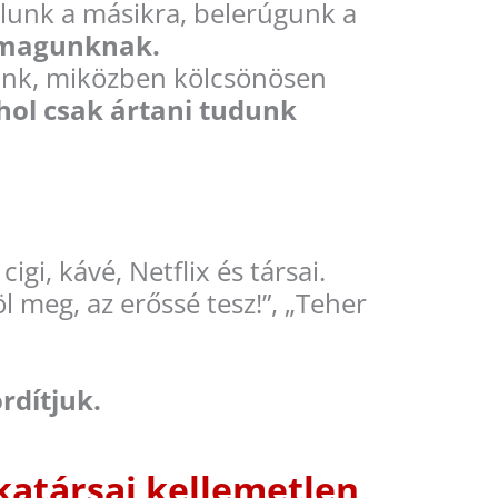
unk a másikra, belerúgunk a
i magunknak.
lunk, miközben kölcsönösen
ahol csak ártani tudunk
gi, kávé, Netflix és társai.
meg, az erőssé tesz!”, „Teher
rdítjuk.
katársai kellemetlen