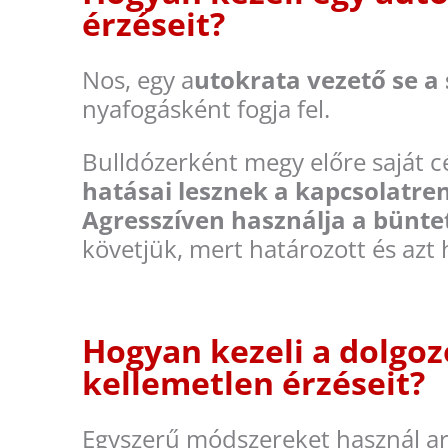
érzéseit?
Nos, egy a
utokrata vezető se a 
nyafogásként fogja fel.
Bulldózerként megy előre saját c
hatásai lesznek a kapcsolatre
Agresszíven használja a bünte
követjük, mert határozott és azt 
Hogyan kezeli a dolgoz
kellemetlen érzéseit?
Egyszerű módszereket használ a