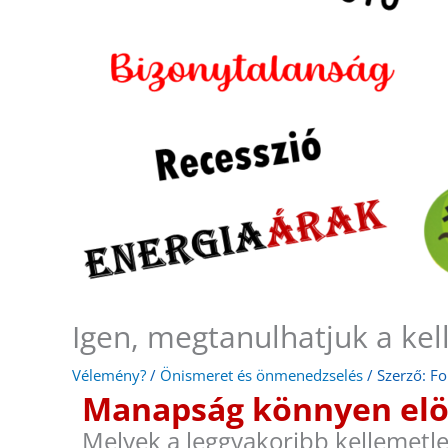
Igen, megtanulhatjuk a ke
Vélemény?
/
Önismeret és önmenedzselés
/ Szerző:
Fo
Manapság könnyen elö
Melyek a leggyakoribb kellemetl