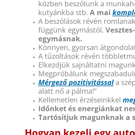
közben beszólunk a munkahe
kutyánkba stb.
A mai
komple
A beszólások révén romlanak
függünk egymástól.
Vesztes-
egymásnak.
Könnyen, gyorsan átgondola
A tűzoltások révén többlet
Elkezdjük sajnáltatni magun
Megpróbálunk megszabadulni a 
Mérgező pozitivitással
a szép
alatt nő a pálma!”
Kellemetlen érzéseinkkel
meg
Időnket és energiánkat ne
Tartósítjuk magunknak a s
Hogyan kezeli egy auto