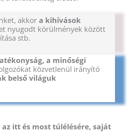
inket, akkor
a kihívások
et nyugodt körülmények között
tása stb.
hatékonyság, a minőségi
olgozókat közvetlenül irányító
k belső világuk
az itt és most túlélésére, saját