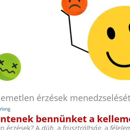
llemetlen érzések menedzselését
rlong
ntenek bennünket a kelleme
en érzések? A
düh
, a
frusztráltság
, a
félele