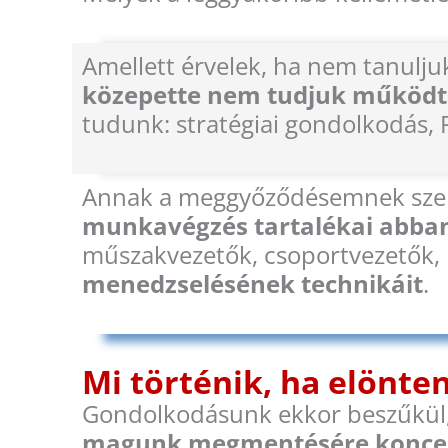
Amellett érvelek, ha nem tanulj
közepette nem tudjuk működt
tudunk: stratégiai gondolkodás, 
Annak a meggyőződésemnek szer
munkavégzés tartalékai abban
műszakvezetők, csoportvezetők
menedzselésének technikáit
.
Mi történik, ha elönte
Gondolkodásunk ekkor beszűkül,
magunk megmentésére koncen