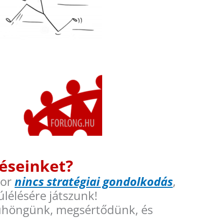
zéseinket?
kor
nincs stratégiai gondolkodás
,
úlélésére játszunk!
 dühöngünk, megsértődünk, és