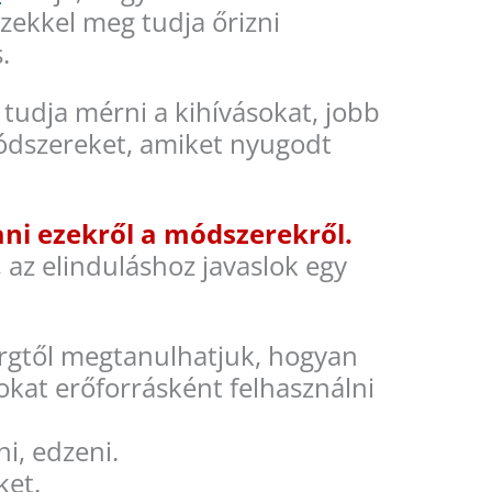
zekkel meg tudja őrizni
.
tudja mérni a kihívásokat, jobb
módszereket, amiket nyugodt
ani ezekről a módszerekről.
 az elinduláshoz javaslok egy
gtől megtanulhatjuk, hogyan
zokat erőforrásként felhasználni
i, edzeni.
ket.