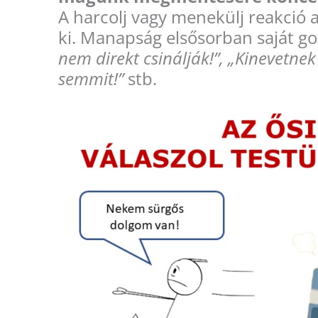
A harcolj vagy menekülj reakció a
ki. Manapság elsősorban saját gon
nem direkt csinálják!”, „Kinevetne
semmit!”
stb.