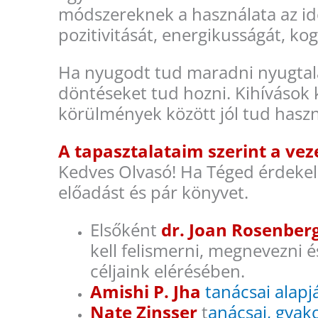
módszereknek a használata az ide
pozitivitását, energikusságát, kog
Ha nyugodt tud maradni nyugtala
döntéseket tud hozni. Kihívások 
körülmények között jól tud haszn
A tapasztalataim szerint a ve
Kedves Olvasó! Ha Téged érdekel,
előadást és pár könyvet.
Elsőként
dr. Joan Rosenber
kell felismerni, megnevezni é
céljaink elérésében.
Amishi P. Jha
tanácsai alap
Nate Zinsser
t
anácsai, gyako