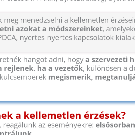
uk meg menedzselni a kellemetlen érzése
etni azokat a módszereinket
, amelyek
PDCA, nyertes-nyertes kapcsolatok kialakí
etnék hangot adni, hogy
a szervezeti 
 rejlenek
,
ha a vezetők
, különösen a d
, kulcsemberek
megismerik, megtanuljá
nek a kellemetlen érzések?
 reagálunk az eseményekre:
elsősorban 
trálunk.