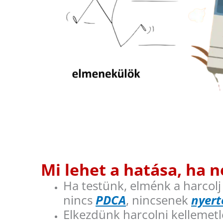
Mi lehet a hatása, ha 
Ha testünk, elménk a harco
nincs
PDCA
, nincsenek
nyert
Elkezdünk harcolni kellemetl