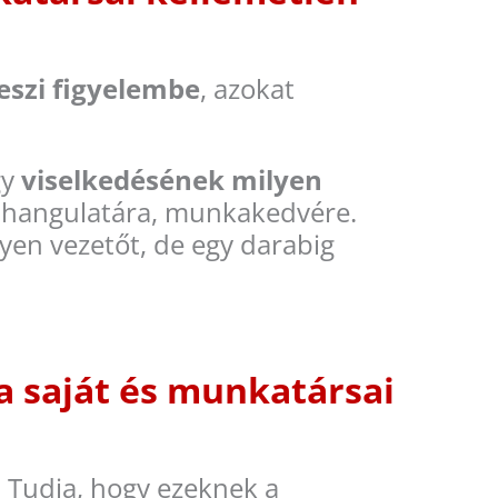
veszi figyelembe
, azokat
gy
viselkedésének milyen
a hangulatára, munkakedvére.
ilyen vezetőt, de egy darabig
a saját és munkatársai
.
Tudja, hogy ezeknek a