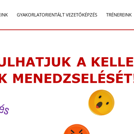
EINK
GYAKORLATORIENTÁLT VEZETŐKÉPZÉS
TRÉNEREINK
e
Share
on