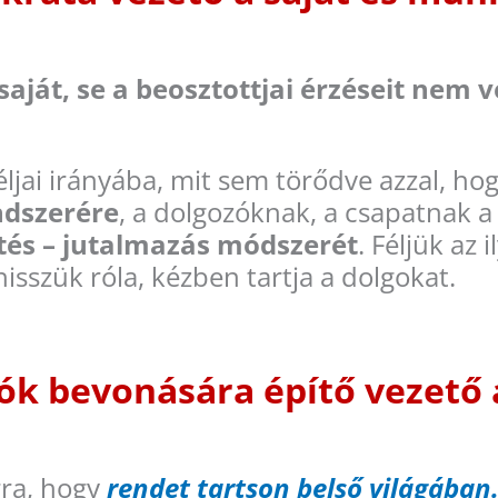
saját, se a beosztottjai érzéseit nem 
éljai irányába, mit sem törődve azzal, ho
ndszerére
, a dolgozóknak, a csapatnak 
tés – jutalmazás módszerét
. Féljük az 
hisszük róla, kézben tartja a dolgokat.
ók bevonására építő vezető 
rra, hogy
rendet tartson belső világában