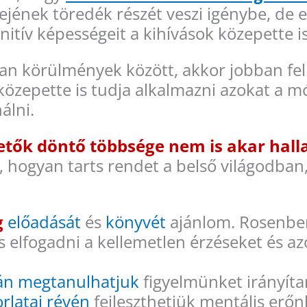
jének töredék részét veszi igénybe, de e
nitív képességeit a kihívások közepette is
n körülmények között, akkor jobban fel 
közepette is tudja alkalmazni azokat a 
álni.
zetők döntő többsége nem is akar hall
 hogyan tarts rendet a belső világodban,
g
előadását
és
könyvét
ajánlom. Rosenber
s elfogadni a kellemetlen érzéseket és a
ján megtanulhatjuk
figyelmünket irányítan
rlatai révén
fejleszthetjük mentális erőn