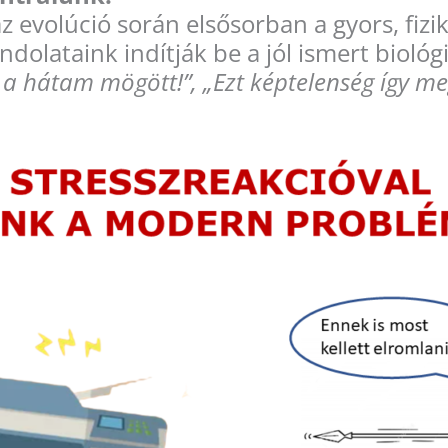
z evolúció során elsősorban a gyors, fizik
dolataink indítják be a jól ismert biológi
k a hátam mögött!”, „Ezt képtelenség így m