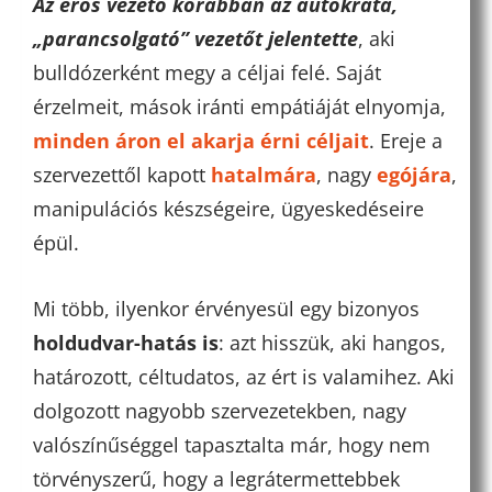
Az erős vezető korábban az autokrata,
„parancsolgató” vezetőt jelentette
, aki
bulldózerként megy a céljai felé. Saját
érzelmeit, mások iránti empátiáját elnyomja,
minden áron el akarja érni céljait
. Ereje a
szervezettől kapott
hatalmára
, nagy
egójára
,
manipulációs készségeire, ügyeskedéseire
épül.
Mi több, ilyenkor érvényesül egy bizonyos
holdudvar-hatás is
: azt hisszük, aki hangos,
határozott, céltudatos, az ért is valamihez. Aki
dolgozott nagyobb szervezetekben, nagy
valószínűséggel tapasztalta már, hogy nem
törvényszerű, hogy a legrátermettebbek