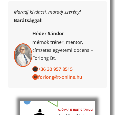
Maradj kíváncsi, maradj szerény!
Barátsággal!
Héder Sándor
mérnök tréner, mentor,
címzetes egyetemi docens –
Forlong Bt.
☎
+36 30 957 8515
✉
forlong@t-online.hu