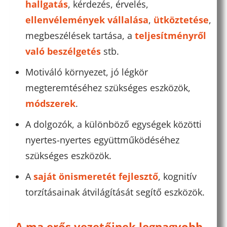
hallgatás
, kérdezés, érvelés,
ellenvélemények vállalása
,
ütköztetése
,
megbeszélések tartása, a
teljesítményről
való beszélgetés
stb.
Motiváló környezet, jó légkör
megteremtéséhez szükséges eszközök,
módszerek
.
A dolgozók, a különböző egységek közötti
nyertes-nyertes együttműködéséhez
szükséges eszközök.
A
saját önismeretét fejlesztő
, kognitív
torzításainak átvilágítását segítő eszközök.
A ma erős vezetőinek legnagyobb