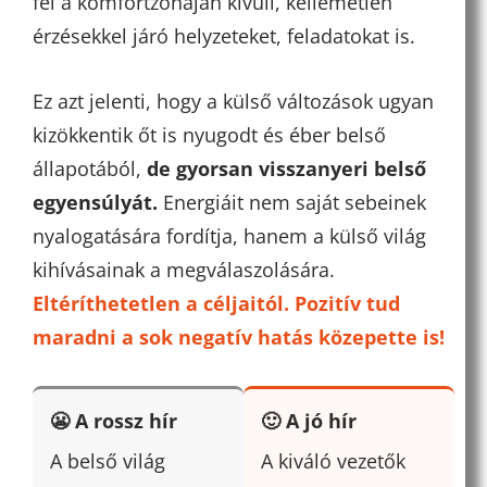
fel a komfortzónáján kívüli, kellemetlen
érzésekkel járó helyzeteket, feladatokat is.
Ez azt jelenti, hogy a külső változások ugyan
kizökkentik őt is nyugodt és éber belső
állapotából,
de gyorsan visszanyeri belső
egyensúlyát.
Energiáit nem saját sebeinek
nyalogatására fordítja, hanem a külső világ
kihívásainak a megválaszolására.
Eltéríthetetlen a céljaitól.
Pozitív tud
maradni a sok negatív hatás közepette is!
😬 A rossz hír
🙂 A jó hír
A belső világ
A kiváló vezetők