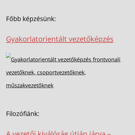
Főbb képzésünk:
Gyakorlatorientált vezetőképzés
Filozófiánk:
A vezetői kiválóság útján járva –