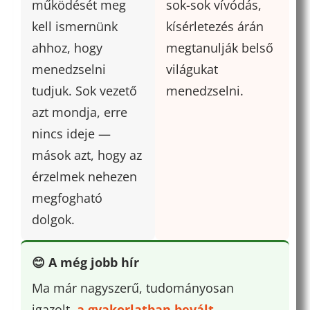
működését meg
sok-sok vívódás,
kell ismernünk
kísérletezés árán
ahhoz, hogy
megtanulják belső
menedzselni
világukat
tudjuk. Sok vezető
menedzselni.
azt mondja, erre
nincs ideje —
mások azt, hogy az
érzelmek nehezen
megfogható
dolgok.
😊 A még jobb hír
Ma már nagyszerű, tudományosan
igazolt,
a gyakorlatban bevált