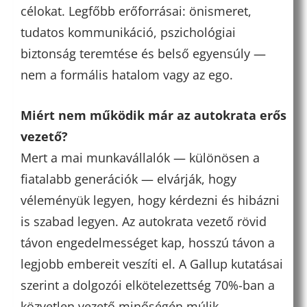
célokat. Legfőbb erőforrásai: önismeret,
tudatos kommunikáció, pszichológiai
biztonság teremtése és belső egyensúly —
nem a formális hatalom vagy az ego.
Miért nem működik már az autokrata erős
vezető?
Mert a mai munkavállalók — különösen a
fiatalabb generációk — elvárják, hogy
véleményük legyen, hogy kérdezni és hibázni
is szabad legyen. Az autokrata vezető rövid
távon engedelmességet kap, hosszú távon a
legjobb embereit veszíti el. A Gallup kutatásai
szerint a dolgozói elkötelezettség 70%-ban a
közvetlen vezető minőségén múlik.