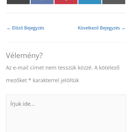
on
on
on
on
on
(
a
i
i
m
T
c
n
n
a
w
e
t
k
i
i
b
e
e
l
t
o
r
d
←
Előző Bejegyzés
Következő Bejegyzés
→
t
o
e
I
e
k
s
n
r
t
)
Vélemény?
Az e-mail címet nem tesszük közzé.
A kötelező
mezőket
*
karakterrel jelöltük
Írjuk
ide...