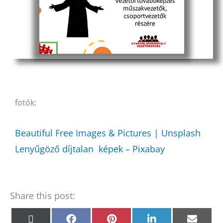
fotók:
Beautiful Free Images & Pictures | Unsplash
Lenyűgöző díjtalan képek – Pixabay
Share this post:
Share
Share
Share
Share
Shar
X
F
P
L
E