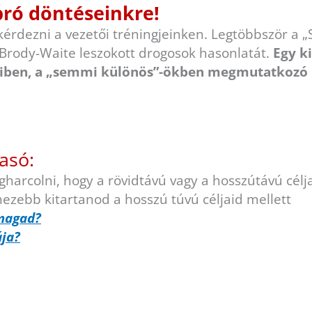
pró döntéseinkre!
kérdezni a vezetői tréningjeinken. Legtöbbször a 
Brody-Waite leszokott drogosok hasonlatát.
Egy ki
ben, a „semmi különös”-ökben megmutatkozó k
asó:
arcolni, hogy a rövidtávú vagy a hosszútávú célja
ezebb kitartanod a hosszú túvú céljaid mellett
nmagad?
ja?