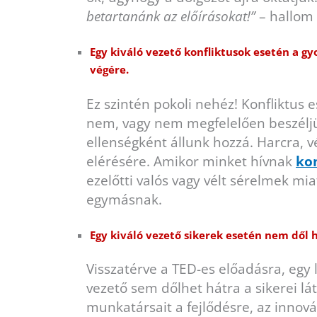
betartanánk az előírásokat!”
– hallom 
Egy kiváló vezető konfliktusok esetén a gy
végére.
Ez szintén pokoli nehéz! Konfliktus 
nem, vagy nem megfelelően beszélj
ellenségként állunk hozzá. Harcra, 
elérésére. Amikor minket hívnak
kon
ezelőtti valós vagy vélt sérelmek m
egymásnak.
Egy kiváló vezető sikerek esetén nem dől 
Visszatérve a TED-es előadásra, egy
vezető sem dőlhet hátra a sikerei lá
munkatársait a fejlődésre, az innová