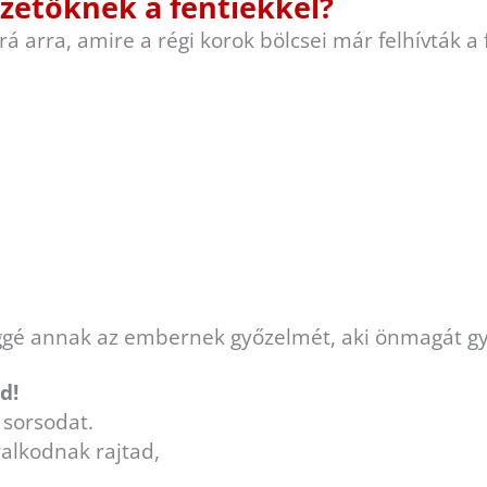
zetőknek a fentiekkel?
á arra, amire a régi korok bölcsei már felhívták a
éggé annak az embernek győzelmét, aki önmagát gy
d!
sorsodat.
ralkodnak rajtad,