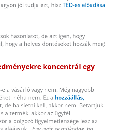
agyon jól tudja ezt, hisz
TED-es előadása
ok hasonlatot, de azt igen, hogy
, hogy a helyes döntéseket hozzák meg!
redményekre koncentrál egy
zi-e a vásárló vagy nem. Még nagyobb
éket, néha nem. Ez a
hozzáállás,
 de ha sietni kell, akkor nem. Betartjuk
ás a termék, akkor az ügyfél
zör a dolgozó figyelmetlensége lesz az
is aláássuk.
„Egy gyár se működne, ha