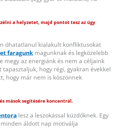
zélni a helyzetet, majd pontot tesz az ügy
 óhatatlanul kialakult konfliktusokat
get faragunk
magunknak és legközelebb
re megy az energiánk és nem a céljaink
 tapasztaljuk, hogy régi, gyakran évekkel
ött, hogy már nem is köszönnek
és mások segítésére koncentrál.
ntora
lesz a leszokással küzdőknek. Egy
n minden áldott nap motiválja