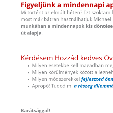
Figyeljünk a mindennapi a
Mi történt az elmúlt héten? Ezt szoktam 
most már bátran használhatjuk Michael 
munkában a mindennapok kis döntései
út alapja.
Kérdésem Hozzád kedves Ov
Milyen esetekbe kell magadban megh
Milyen körülmények között a legneh
Milyen módszerekkel
fejleszted ö
Apropó! Tudod mi
a részeg dilemmá
Barátsággal!