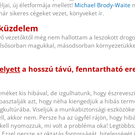
ljai, új életformája mellett!
Michael Brody-Waite
n
már sikeres cégeket vezet, könyveket ír.
 küzdelem
ő vezetőktől még nem hallottam a leszokott drogos
elsősorban magukkal, másodsorban környezetükkel
elyett
a hosszú távú, fenntartható e
rméket kis hibával, de izgulhatunk, hogy észreves
sztalják azt, hogy néha kiengedjük a hibás term
gkultúrába. Viseljük a munkabiztonsági eszközöket,
ll, akkor nem. Persze ha az ügyfél rájön, hogy hib
i kell nyomozzuk, mi volt a probléma oka! Legtöbbs
 Ezzel persze az oktatás fontosságát, hitelességét 