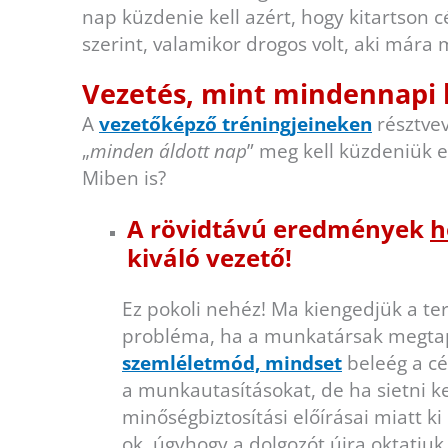
nap küzdenie kell azért, hogy kitartson cé
szerint, valamikor drogos volt, aki mára 
Vezetés, mint mindennapi
A
vezetőképző tréningjeineken
résztvev
„
minden áldott nap
” meg kell küzdeniük 
Miben is?
A rövidtávú eredmények
h
kiváló vezető!
Ez pokoli nehéz! Ma kiengedjük a te
probléma, ha a munkatársak megtapa
szemléletmód, mindset
beleég a cé
a munkautasításokat, de ha sietni ke
minőségbiztosítási előírásai miatt k
ok, úgyhogy a dolgozót újra oktatjuk.