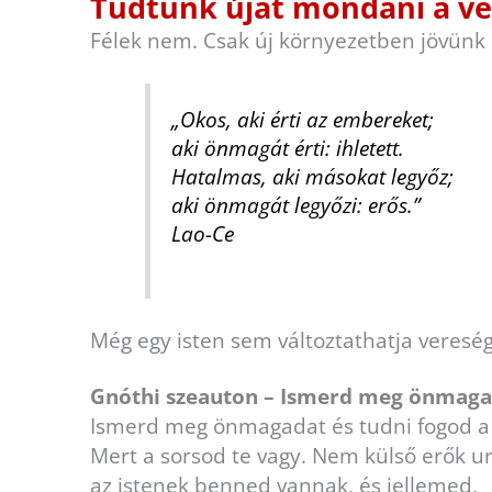
Tudtunk újat mondani a ve
Félek nem. Csak új környezetben jövünk r
„Okos, aki érti az embereket;
aki önmagát érti: ihletett.
Hatalmas, aki másokat legyőz;
aki önmagát legyőzi: erős.”
Lao-Ce
Még egy isten sem változtathatja veres
Gnóthi szeauton – Ismerd meg önmaga
Ismerd meg önmagadat és tudni fogod a 
Mert a sorsod te vagy. Nem külső erők u
az istenek benned vannak, és jellemed,