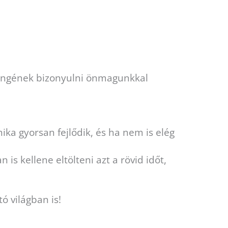
yengének bizonyulni önmagunkkal
ka gyorsan fejlődik, és ha nem is elég
s kellene eltölteni azt a rövid időt,
ó világban is!