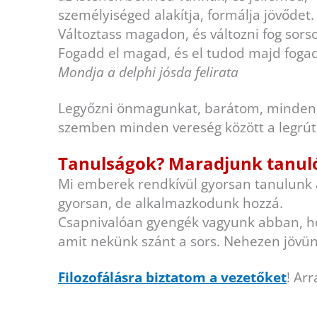
személyiséged alakítja, formálja jövődet.
Változtass magadon, és változni fog sorso
Fogadd el magad, és el tudod majd fogadn
Mondja a delphi jósda felirata
Legyőzni önmagunkat, barátom, minden g
szemben minden vereség között a legrút
Tanulságok?
Maradjunk tanul
Mi emberek rendkívül gyorsan tanulunk a 
gyorsan, de alkalmazkodunk hozzá.
Csapnivalóan gyengék vagyunk abban, hogy 
amit nekünk szánt a sors. Nehezen jövün
Filozofálásra biztatom a vezetőket
! Ar