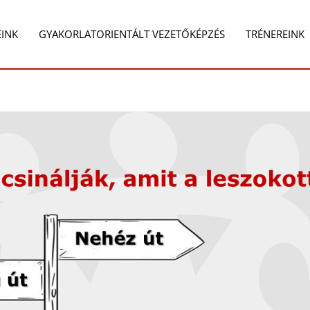
EINK
GYAKORLATORIENTÁLT VEZETŐKÉPZÉS
TRÉNEREINK
e
Share
on