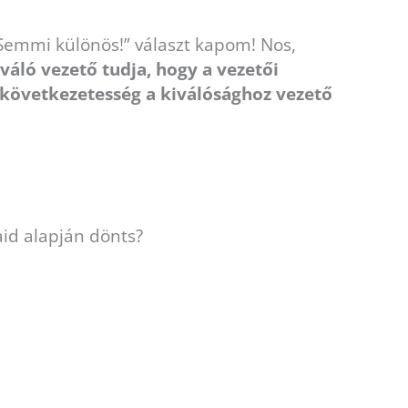
„Semmi különös!” választ kapom! Nos,
váló vezető tudja, hogy a vezetői
övetkezetesség a kiválósághoz vezető
id alapján dönts?