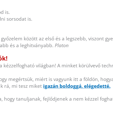
d is.
i sorsodat is.
yőzelem között az első és a legszebb, viszont g
abb és a leghitványabb.
Platon
ók!
kézzelfogható világban! A minket körülvevő techni
megértsük, miért is vagyunk itt a földön, hogyan i
k rá, mi tesz miket
igazán boldoggá, elégedetté.
ra, hogy tanuljanak, fejlődjenek a nem kézzel foghat