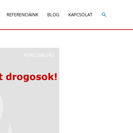
REFERENCIÁINK
BLOG
KAPCSOLAT
Share
Share
on
on