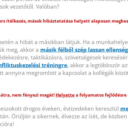
sok vezetőtől. Valóban?
ors ítélkezés, mások hibáztatatása helyett alaposan megbes
esetén a hibát a másikban látjuk. Ha a munkahelyen
ük meg, akkor a
másik félből szép lassan ellensé
védekezésre, taktikázásra, szövetségesek keresésé
fliktuskezelési tréningre
,
akkor a legtöbbször azt
iatt annyira megromlott a kapcsolat a kollégák köz
hátra, nem fényezi magát!
H
elyette
a folyamatos fejlődésre 
 leszokott drogos éveken, évtizedeken keresztül
me
ttán. Örüljön a sikernek, élvezze az ízét, de közbe
cióra!