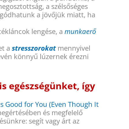
megosztottság, a szélsőséges
gódhatunk a jövőjük miatt, ha
tékláncok lengése, a
munkaerő
et a
stresszorokat
mennyivel
révén könnyű lúzernek érezni
is egészségünket, így
Is Good for You (Even Though It
megértésében és megfelelő
sünkre: segít vagy árt az