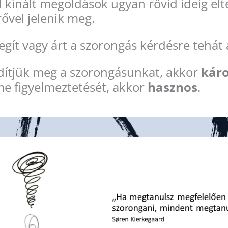
l kínált megoldások ugyan rövid ideig elt
rővel jelenik meg.
egít vagy árt a szorongás kérdésre tehát 
ídítjük meg a szorongásunkat, akkor
kár
me figyelmeztetését, akkor
hasznos
.