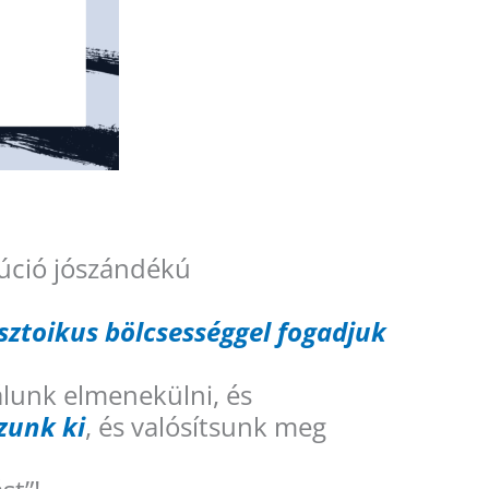
lúció jószándékú
sztoikus bölcsességgel fogadjuk
álunk elmenekülni, és
zzunk ki
, és valósítsunk meg