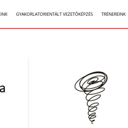
EINK
GYAKORLATORIENTÁLT VEZETŐKÉPZÉS
TRÉNEREINK
e
Share
on