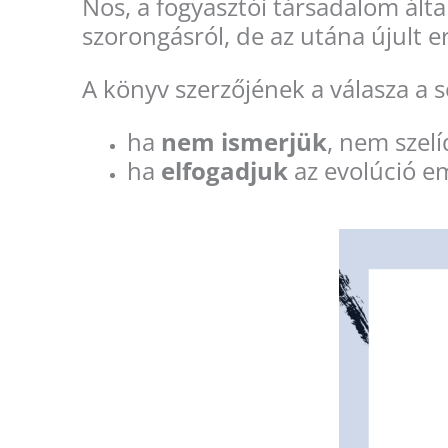
Nos, a fogyasztói társadalom álta
szorongásról, de az utána újult e
A könyv szerzőjének a válasza a s
ha
nem ismerjük
, nem szel
ha
elfogadjuk
az evolúció e