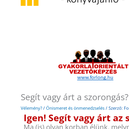
Segít vagy árt a szorongás?
Vélemény?
/
Önismeret és önmenedzselés
/ Szerző:
Fo
Igen! Segít vagy árt az
Ma (is) olyan korban élünk, mely