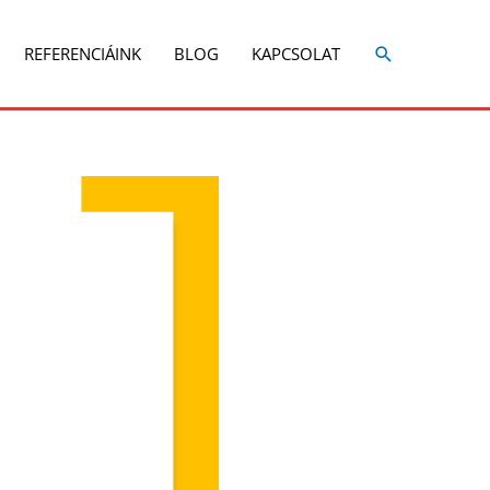
REFERENCIÁINK
BLOG
KAPCSOLAT
Share
Share
on
on