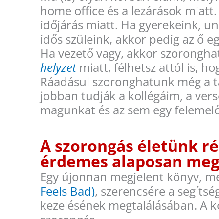
home office és a lezárások miatt.
időjárás miatt. Ha gyerekeink, 
idős szüleink, akkor pedig az ő e
Ha vezető vagy, akkor szoronghat
helyzet
miatt, félhetsz attól is, h
Ráadásul szoronghatunk még a tá
jobban tudják a kollégáim, a ver
magunkat és az sem egy felemelő
A szorongás életünk ré
érdemes alaposan megi
Egy újonnan megjelent könyv, m
Feels Bad)
, szerencsére a segíts
kezelésének megtalálásában. A kö