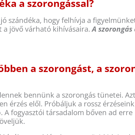
déka a szorongással?
 jó szándéka, hogy felhívja a figyelmünke
 a jövő várható kihívásaira.
A szorongás 
öbben a szorongást, a szoro
ennek bennünk a szorongás tünetei. Azt 
 érzés elől. Próbáljuk a rossz érzéseinkr
tb. A fogyasztói társadalom bőven ad erre
öveljük.