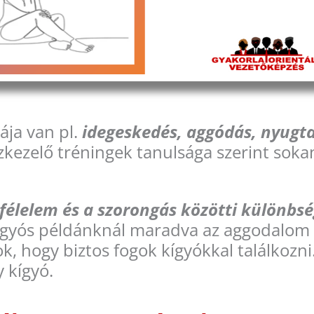
ája van pl.
idegeskedés, aggódás, nyugt
kezelő tréningek tanulsága szerint sokan
félelem és a szorongás közötti különbsé
A kígyós példánknál maradva az aggodalom 
k, hogy biztos fogok kígyókkal találkozn
y kígyó.