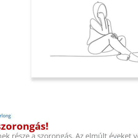
rlong
 szorongás!
nek része a szorongás. Az elmúlt éveket