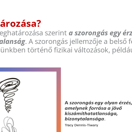
ározása?
eghatározása szerint
a szorongás egy ér
talanság
. A szorongás jellemzője a belső 
tünkben történő fizikai változások, péld