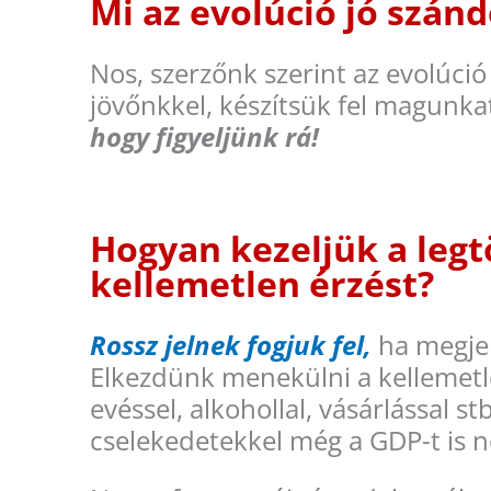
Mi az evolúció jó szán
Nos, szerzőnk szerint az evolúció
jövőnkkel, készítsük fel magunkat
hogy figyeljünk rá!
Hogyan kezeljük a legt
kellemetlen érzést?
Rossz jelnek fogjuk fel,
ha megjel
Elkezdünk menekülni a kellemetlen
evéssel, alkohollal, vásárlással s
cselekedetekkel még a GDP-t is n