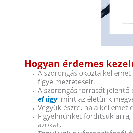
Hogyan érdemes kezel
A szorongás okozta kellemetl
figyelmeztetéseit.
A szorongás forrását jelentő
el úgy
, mint az életünk megvá
Vegyük észre, ha a kellemetl
Figyelmünket fordítsuk arra
azokat.