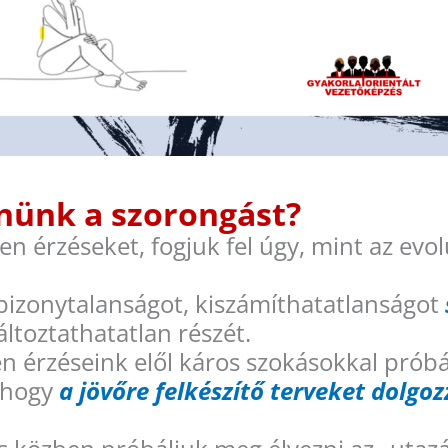
nünk a szorongást?
en érzéseket, fogjuk fel úgy, mint az evo
 bizonytalanságot, kiszámíthatatlanságot
ltoztathatatlan részét.
en érzéseink elől káros szokásokkal prób
, hogy
a jövőre felkészítő terveket dolgo