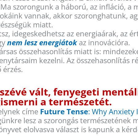
 Ma szorongunk a háború, az infláció, a 
unokáink vannak, akkor szoronghatunk, ag
gészségük miatt.
sz, idegeskedhetsz az energiaárak, az ér
ogy
nem lesz energiátok
az innovációra.
rsas összehasonlítás miatt is: mindezek
senytársaim kezelni. Az összehasonlítás 
 érzés.
szévé vált, fenyegeti mentál
smerni a természetét.
elynek címe
Future Tense
: Why Anxiety 
égünkre lesz a szorongás természetének 
nyvet elolvasva választ is kapunk a kérdé