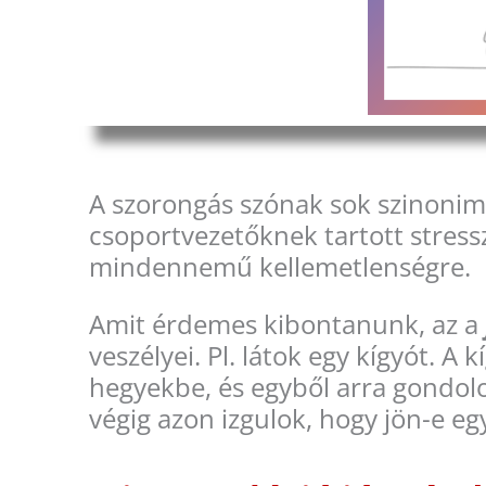
A szorongás szónak sok szinonim
csoportvezetőknek tartott stressz
mindennemű kellemetlenségre.
Amit érdemes kibontanunk, az a
veszélyei. Pl. látok egy kígyót. 
hegyekbe, és egyből arra gondolo
végig azon izgulok, hogy jön-e eg