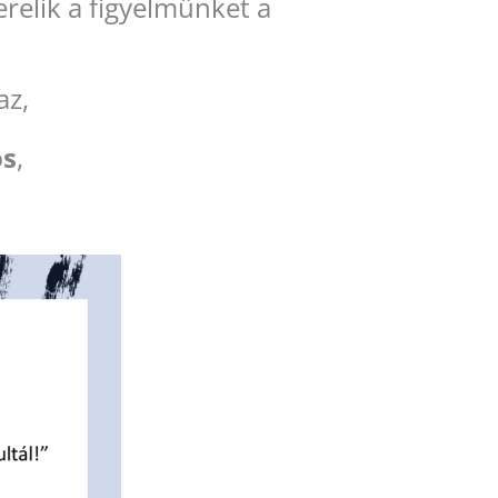
erelik a figyelmünket a
az,
os
,