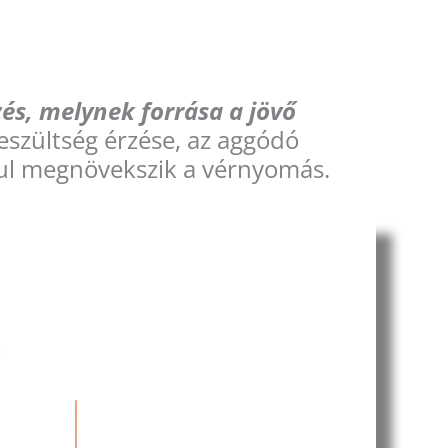
zés, melynek forrása a jövő
feszültség érzése, az aggódó
ául megnövekszik a vérnyomás.