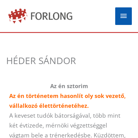
Skip
Mai
to
Men
content
HÉDER SÁNDOR
Az én sztorim
Az én történetem hasonlít oly sok vezető,
vállalkozó élettörténetéhez.
A keveset tudók bátorságával, több mint
két évtizede, mérnöki végzettséggel
vágtam bele a trénerkedésbe. Küzdöttem,