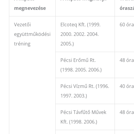
megnevezése
óras
Vezetői
Elcoteq Kft. (1999.
60 óra
együttműködési
2000. 2002. 2004.
tréning
2005.)
Pécsi Erőmű Rt.
48 óra
(1998. 2005. 2006.)
Pécsi Vízmű Rt. (1996.
40 óra
1997. 2003.)
Pécsi Távfűtő Művek
48 óra
Kft. (1998. 2006.)