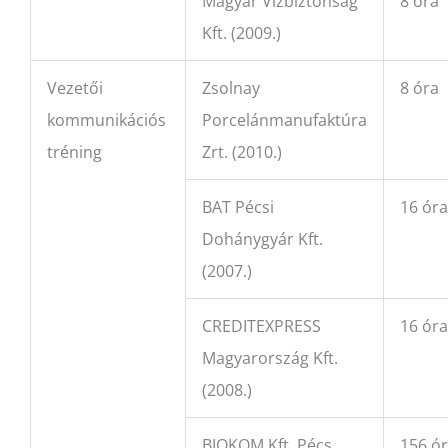
Magyar Vízbiztonság
8 óra
Kft. (2009.)
Vezetői
Zsolnay
8 óra
kommunikációs
Porcelánmanufaktúra
tréning
Zrt. (2010.)
BAT Pécsi
16 óra
Dohánygyár Kft.
(2007.)
CREDITEXPRESS
16 óra
Magyarország Kft.
(2008.)
BIOKOM Kft. Pécs
156 ó