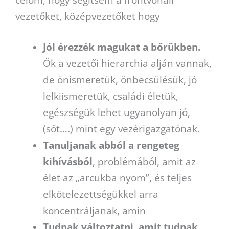
vezetőket, középvezetőket hogy
Jól érezzék magukat a bőrükben.
Ők a vezetői hierarchia alján vannak,
de önismeretük, önbecsülésük, jó
lelkiismeretük, családi életük,
egészségük lehet ugyanolyan jó,
(sőt….) mint egy vezérigazgatónak.
Tanuljanak abból a rengeteg
kihívásból
, problémából, amit az
élet az „arcukba nyom”, és teljes
elkötelezettségükkel arra
koncentráljanak, amin
Tudnak változtatni, amit tudnak