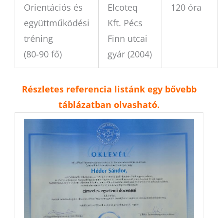
Orientációs és
Elcoteq
120 óra
együttműködési
Kft. Pécs
tréning
Finn utcai
(80-90 fő)
gyár (2004)
Részletes referencia listánk egy bővebb
táblázatban
olvasható.