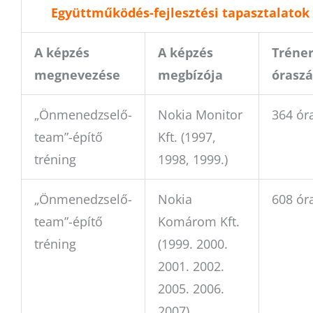
Együttműködés-fejlesztési tapasztalatok
A képzés
A képzés
Tréner
megnevezése
megbízója
órasz
„Önmenedzselő-
Nokia Monitor
364 ór
team”-építő
Kft. (1997,
tréning
1998, 1999.)
„Önmenedzselő-
Nokia
608 ór
team”-építő
Komárom Kft.
tréning
(1999. 2000.
2001. 2002.
2005. 2006.
2007)