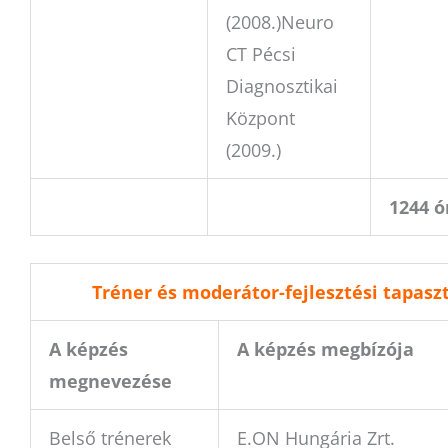
(2008.)Neuro
CT Pécsi
Diagnosztikai
Központ
(2009.)
1244 ó
Tréner és moderátor-fejlesztési tapasz
A képzés
A képzés megbízója
megnevezése
Belső trénerek
E.ON Hungária Zrt.