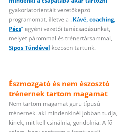
mindenki a csapatába akar tartozni”
gyakorlatorientált vezetőképző
programomat, illetve a
„
Kávé, coaching,
Pécs
”
egyéni vezetői tanácsadásunkat,
melyet párommal és trénertársammal,
Sipos Tündével
közösen tartunk.
Észmozgató és nem észosztó
trénernek tartom magamat
Nem tartom magamat guru típusú
trénernek, aki mindenkinél jobban tudja,
kinek, mit kell csinálnia, gondolnia. A fő
célom, hogy segítsem a frontvonali