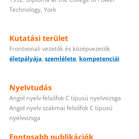
Technology, York
Kutatási terület
Frontvonali vezetők és középvezetők
életpályája
,
szemlélete
,
kompetenciái
Nyelvtudás
Angol nyelv felsőfok C típusú nyelvvizsga
Angol nyelv szakmai felsőfok C típusú
nyelvvizsga
Fontosabb publikációk